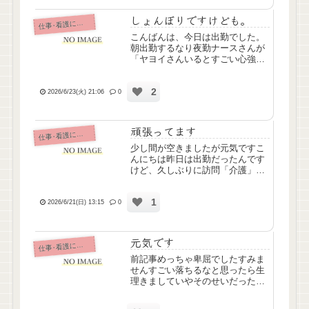
回り。途中訪問介護業務もスケ...
しょんぼりですけども。
仕
事･看護について
こんばんは、今日は出勤でした。
朝出勤するなり夜勤ナースさんが
「ヤヨイさんいるとすごい心強い
よ！」って声かけてくれたのがす
っごい嬉しくて、ちょっと張り切
2
りながらバイタル回ってお昼の経
2026/6/23(火) 21:06
0
管つないで、気管切開部からの吸
引の方の吸引カテーテル挿入時
抵...
頑張ってます
仕
事･看護について
少し間が空きましたが元気ですこ
んにちは昨日は出勤だったんです
けど、久しぶりに訪問「介護」が
スケジュールに組まれてて、超久
しぶりの排泄支援(陰部洗浄とパッ
1
ド交換)をなんとかひとりでやりき
2026/6/21(日) 13:15
0
りました！基本わたしは訪問看護
に組まれてること多いので、...
元気です
仕
事･看護について
前記事めっちゃ卑屈でしたすみま
せんすごい落ちるなと思ったら生
理きましていやそのせいだったん
かーいという感じですどうせこな
いだろと思ってたら今月はちゃん