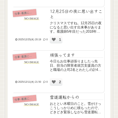
「わたしは○○さんに生きていてほ
しいと思います」、「しんでし...
12月25日の夜に思い出すこ
仕
事･看護について
と
クリスマスですね。12月25日の夜
になると思い出す出来事がありま
す。看護師5年目だった2018年の
12月25日、夜勤でステルベンにあ
1
たったんですよね……。看護師に
2025/12/25(木) 20:19
0
なって初のステルベンだったので
強烈に覚えてます。医師に「ボス
ミン持ってきて！」...
頑張ってます
仕
事･看護について
今日もお仕事頑張りましたっ先
日、担当の障害者就労支援員の方
と職場の上司2名とわたしの計4名
で面談しまして、お仕事前向き
に、できることも増えてきたから
2
1月より勤務時間を1時間延長(4時
2025/12/11(木) 21:50
0
間勤務)することになりました！っ
てのを主治医にも報告、婦人...
雪道運転からの
仕
事･看護について
おととい木曜日のこと。雪がけっ
こうしっかりめに積もったので、
どきどき緊張しながら雪道運転し
て出勤したんです。職場に到着し