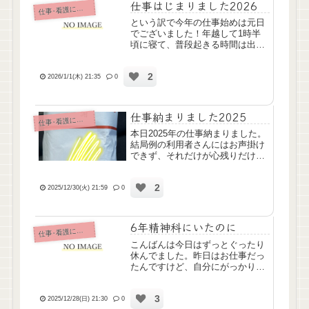
仕事はじまりました2026
仕
事･看護について
という訳で今年の仕事始めは元日
でございました！年越して1時半
頃に寝て、普段起きる時間は出勤
時間ギリギリの8時台なのに、今
朝は6時ぴったりのアラームです
2
っきりしゃきっと目が覚めました
2026/1/1(木) 21:35
0
👀しかも起きる直前、詳細は忘れ
たけどなんか楽しくお仕事する
夢...
仕事納まりました2025
仕
事･看護について
本日2025年の仕事納まりました。
結局例の利用者さんにはお声掛け
できず、それだけが心残りだけ
ど、お昼普通に召し上がってたか
ら大丈夫だと信じたい……💦そし
2
て今年も専務からねぎらいの品が
2025/12/30(火) 21:59
0
いただけるとのことで、おもち3
種類をいただきました。ありが...
6年精神科にいたのに
仕
事･看護について
こんばんは今日はずっとぐったり
休んでました。昨日はお仕事だっ
たんですけど、自分にがっかりす
る出来事がありまして。訪室した
ら「床ずれが痛くてしんだほうが
3
いい。」という訴えがあり……。
2025/12/28(日) 21:30
0