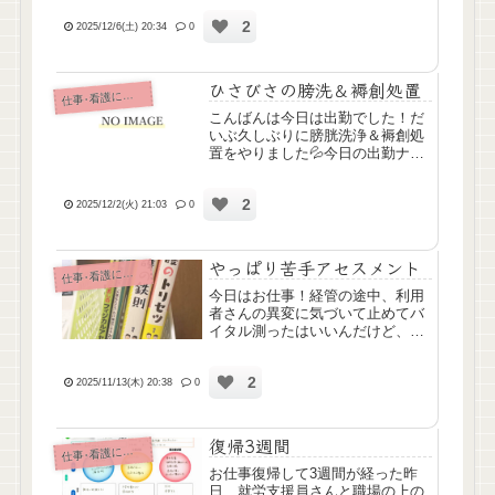
てからも心臓バクバクしてて、で
2
も不安時薬飲んだからそのうち落
2025/12/6(土) 20:34
0
ち着くはずと思って業務してたん
です、その日、職場見学か実習
か...
ひさびさの膀洗＆褥創処置
仕
事･看護について
こんばんは今日は出勤でした！だ
いぶ久しぶりに膀胱洗浄＆褥創処
置をやりました💦今日の出勤ナー
スが少なくて、夜勤明けナースさ
んも一緒に動いててバタバタして
2
て、わたしはやれることやるのに
2025/12/2(火) 21:03
0
必死でした。出勤の日は朝必ず不
安時薬を飲んでくるんですが、
今...
やっぱり苦手アセスメント
仕
事･看護について
今日はお仕事！経管の途中、利用
者さんの異変に気づいて止めてバ
イタル測ったはいいんだけど、そ
の後のアセスメントがちゃんとで
きてなくて、上のリーダーナース
2
さん達が「最終排便は？」「浮腫
2025/11/13(木) 20:38
0
は？」「この方心不全あったよ
ね？」とかてきぱき情報収集して
た...
復帰3週間
仕
事･看護について
お仕事復帰して3週間が経った昨
日、就労支援員さんと職場の上の