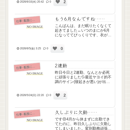
2
とくるんかい昨日は仕事終わりに
2026/6/10(水) 20:42
0
就労支援の担当の方が職場に定着
訪問に来てくださって管理者と3...
もう6月なんですね……
仕
事･看護について
こんばんは、まだ眠りたくなくて
起きてました←いつのまにか6月
になっててびっくりです、衣がえ
しなきゃですね～わたしの居住
地、東北地方某所は特に台風の影
0
響はありませんでしたが、遠出の
2026/6/5(金) 3:25
0
予定があって新幹線使うので新た
に発生しないことを祈るばかりで
す...
2連勤
仕
事･看護について
昨日今日と2連勤、なんとか必死
に頑張りました💦最近ヤヨイ的不
調のサイン(寝起きが悪い)が出て
たので、不安だったけど頑張って
出勤、なんとかかんとか業務をこ
2
なすことができました。こんなこ
2026/5/24(日) 22:20
0
と言ったら日勤連勤こなしてる世
の社会人のみなさまには怒られ...
久しぶりに欠勤……
仕
事･看護について
です😣4月から休まずに出勤でき
てたのに、昨日久しぶりに欠勤し
てしまいました。変則勤務頑張っ