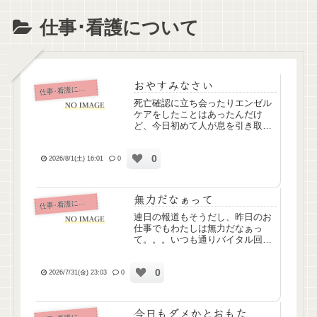
仕事･看護について
おやすみなさい
仕
事･看護について
死亡確認に立ち会ったりエンゼル
ケアをしたことはあったんだけ
ど、今日初めて人が息を引き取る
瞬間というものを目の当たりにし
ました泣きそうだったけど耐え
0
た、耐えたけどけっこうつらい
2026/8/1(土) 16:01
0
無力だなぁって
仕
事･看護について
連日の報道もそうだし、昨日のお
仕事でもわたしは無力だなぁっ
て。。。いつも通りバイタル回っ
てたら、血圧測れなくてSpO2が
55％って出た方がいて、その方の
0
表情みたら明らか顔色悪くて、怖
2026/7/31(金) 23:03
0
くなってベテランさんとリーダー
ナースさん呼んで。意識レベル...
今日もダメかとおもた
事･看護について