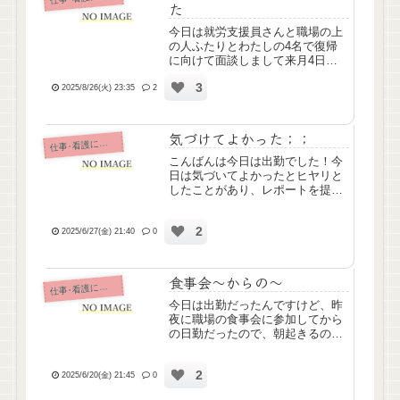
た
今日は就労支援員さんと職場の上
の人ふたりとわたしの4名で復帰
に向けて面談しまして来月4日か
らの復帰が決まりました出勤の曜
3
日を固定にしてもらえることにな
2025/8/26(火) 23:35
2
ったのと、苦手な業務からはなる
べく遠ざけてもらうのと、9月中
の勤務時間は3時間から、徐々に...
気づけてよかった；；
仕
事･看護について
こんばんは今日は出勤でした！今
日は気づいてよかったとヒヤリと
したことがあり、レポートを提出
しました。経鼻から経管栄養やっ
てる方がいらっしゃるんですけ
2
ど、今日もいつものように注入し
2025/6/27(金) 21:40
0
ようと思ってエア音確認しようと
したら、普段はっきりと聞こえる
の...
食事会～からの～
仕
事･看護について
今日は出勤だったんですけど、昨
夜に職場の食事会に参加してから
の日勤だったので、朝起きるのが
いつも以上にしんどかったです。
頑張った。食事会、今回は部署の
2
垣根こえての本部・介護・看護そ
2025/6/20(金) 21:45
0
れぞれのスタッフが集まったので