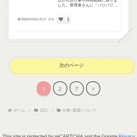
日からお仕事６時間勤務に戻りま
した。管理者さんに「バリバリや
れてるよ！大丈夫！」って声かけ
ていただけて嬉しかったな(*ˊ˘ˋ*)ピ
1
ッチはまだ持てないけど、インカ
2024/12/1(日) 22:17
0
ムで「ヤヨイちゃん、○○さんとこ
行ける？」「はい...
次のページ
次
1
2
7
へ
ホーム
日記
仕事･看護について
This site is protected by reCAPTCHA and the Google
Privacy