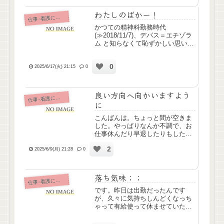
すが、看護スタッフの末席に座
す...
わたしのばかー！
仕
事･看護について
かつての精神科勤務時代
(≫2018/11/7)、デパス＝エチゾラ
ム と知らなくて恥ずかしい思いを
したわたしですが、今日は、ナウ
ゼリン＝ドンペリドン と知らず、
0
またしても恥をさらしました。看
2025/6/17(火) 21:15
0
護師なのに分かってないこと多す
ぎて恥ずかしいです；；...
良い方向へ向かいますよう
仕
事･看護について
に
こんばんは。ちょっと間が空きま
した。やっぱりなんか不調で、お
仕事休んだり早退したりもしたん
ですが、ちょっときっかけがあっ
2
て調子戻ってきて、今日は定時ま
2025/6/9(月) 21:28
0
でなんとか頑張れました。実は、
以前お世話になってた障害者就労
支援の事業所が事業撤退して1年...
落ち気味；；
仕
事･看護について
です。昨日は出勤だったんです
が、久々に気持ちしんどくなっち
ゃって有給使って休ませていただ
いちゃいました……。出勤の日は
いつも不安時の頓服のんでなんと