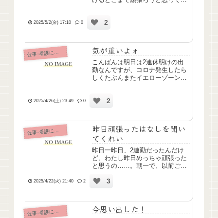
勤、帰宅願望で不穏な利用者さん
の対応で大声で威嚇されるわ、タ
2
ーミナルの利用者さんのご家族様
2025/5/2(金) 17:10
0
には「痛みをとってくださいって
言ってるんです！」と詰められ
る...
気が重いよォ
仕
事･看護について
こんばんは明日は2連休明けの出
勤なんですが、コロナ発生したら
しくたぶんまたイエローゾーン対
応ﾅﾝﾃﾞｽﾖﾈもう今から気が重いん
で背中押していただけると嬉しい
2
デス……
2025/4/26(土) 23:49
0
昨日頑張ったはなしを聞い
仕
事･看護について
てくれい
昨日一昨日、2連勤だったんだけ
ど、わたし昨日めっちゃ頑張った
と思うの……。朝一で、以前ご気
分を害してしまったちょっと気難
3
しい利用者さん(≫2025/02/10)の
2025/4/22(火) 21:40
2
摘便しに行ったら、体調悪くなっ
ちゃったみたいで目の前でナース
コール押されちゃっ...
今思い出した！
仕
事･看護について