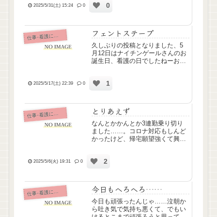
0
か必死で頑張るんですが、昨日は
2025/5/31(土) 15:24
0
不安時の頓服飲んだけどダメそう
で。頑張れなかった自分にがっか
り...
フェントステープ
仕
事･看護について
久しぶりの投稿となりました、5
月12日はナイチンゲールさんのお
誕生日、看護の日でしたねーお仕
事なんとかかんとか頑張っており
ます。昨日やらかしてしまったこ
1
とがあったので戒めのためにした
2025/5/17(土) 22:39
0
ためておこうと思います……。フ
ェントステープ貼ってる方がい...
とりあえず
仕
事･看護について
なんとかかんとか3連勤乗り切り
ました……。コロナ対応もしんど
かったけど、帰宅願望強くて興奮
気味の利用者さんの対応で精神ゴ
リゴリ削られました。言葉悪くて
2
申し訳ないけど、くどくど管巻か
2025/5/6(火) 19:31
0
れて業務に支障出るし、大声で怒
鳴られてつらかった。でもわた
し...
今日もヘろへろ……
仕
事･看護について
今日も頑張ったんじゃ……泣朝か
ら吐き気で気持ち悪くて、でもい
けるとこまで頑張ろうと思って出