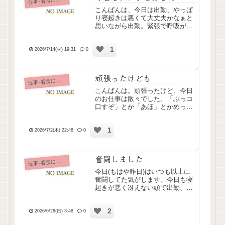
仕
こんばんは、今日は出勤、やっぱ
り寝起きは悪くて大丈夫かなぁと
思いながら出勤。緊張で呼吸が苦
しくなり、ああ今日も早退か
も……と諦めかけたところ、昨日
1
就労支援員さんからリーダーさ
2026/7/14(火) 19:31
0
ん、管理者さんに連絡がいってた
みたいで「無理しないでね」「苦
手な人...
頑張ったけども
仕
事･看護について
こんばんは。頑張ったけど、今日
のお仕事は散々でした。「ぶっコ
口すぞ」とか「あほ」とかめっち
ゃ罵倒されるし、かためのトロミ
付けないとむせちゃう人、「うが
1
いしてね」って言ったのに水飲ん
2026/7/2(木) 22:48
0
じゃうし。しかも一昨日の勤務
時、酸素が切れてたインシデント
が...
奮闘しました
仕
事･看護について
今日(もはや昨日)はいつも以上に
奮闘してた気がします。今日も寝
起きが悪く冴えない頭で出勤、管
理者さんから今日は1階の訪問看
護は看護師2人で回ってねと言わ
2
れ、最近入職されたベテランさん
2026/6/28(日) 3:48
0
と一緒にバタバタ処置&バイタル