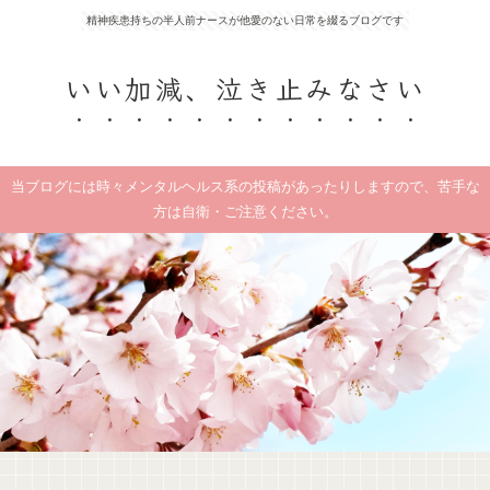
精神疾患持ちの半人前ナースが他愛のない日常を綴るブログです
いい加減、泣き止みなさい
当ブログには時々メンタルヘルス系の投稿があったりしますので、苦手な
方は自衛・ご注意ください。