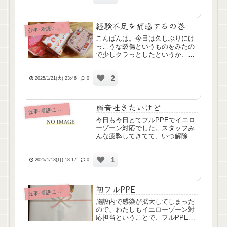
のにホロっと涙してしまいまし
た……ちょっと気持ちしんどくな
っ...
経験不足を痛感するの巻
仕
事･看護について
こんばんは。今日は久しぶりにけ
っこうな裂傷というものをみたの
で少しクラっとしたというか、う
わぁ血だｧ！ってなりました😥(自
分のアムカの切り傷は平気なのま
2
じで謎っすね←)ステリーで応急処
2025/1/21(火) 23:46
0
置、ドクターコールして結局何針
かナートしたらしいです。裂...
弱音吐きたいけど
仕
事･看護について
今日も今日とてフルPPEでイエロ
ーゾーン対応でした。スタッフみ
んな疲弊してきてて、いつ解除に
なるのかなって不安で。でもコロ
ナ禍全盛期の頃の医療従事者のみ
1
なさんのこと考えたら安易に弱音
2025/1/13(月) 18:17
0
吐けないなってなんとか頑張って
います。レッドゾーン対応の看...
初フルPPE
仕
事･看護について
施設内で感染が拡大してしまった
ので、わたしもイエローゾーン対
応担当ということで、フルPPEで
ケアにあたりました。実はわた