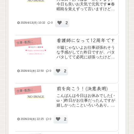
今日も良いお天気で元気です☀春
眠暁を覚えずって言いますけど、
わたしは最近寝起きがよくて絶好
調です！花粉症ではないので、花
2
粉も平気なのです😎あんまり元気
2026/4/13(月) 10:32
0
よすぎると落ちる時怖いよって母
には言われたりするんですけ
ど、...
看護師になって12周年です
仕
事･看護について
※嘘じゃないよお仕事頑張れそう
な予感がしてた昨日ですが、バタ
バタしてて必死に頑張ったけどな
んか自分の中ではもっとうまくや
れたんじゃないかと思う。。。訪
2
問時間通りに行けなかったし、バ
2026/4/1(水) 22:50
0
イタル測定と処置回りがいつもは
お昼の経管つなぎ始める前くら
い...
前を向こう！(決意表明)
仕
事･看護について
こんばんは今日はお休みでした(・
ω・)昨日がお仕事だったんですが
嬉しかったこといろいろあり。
「ヤヨイさんいるのといないのと
で全然違うから毎日でも来てほし
2
い」って言われたり、最近わたし
2026/2/4(水) 22:25
0
が作っている施設のマスコットの
ぬいぐるみ的なものが好評で施...