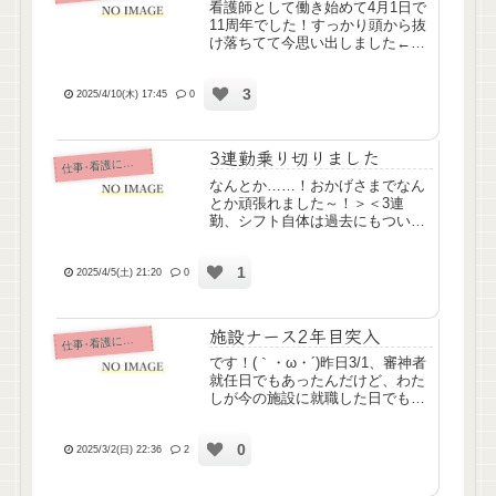
看護師として働き始めて4月1日で
11周年でした！すっかり頭から抜
け落ちてて今思い出しました←途
中休職したり離職したりで11年間
ずっと看護師でいたわけではない
3
けど、わたしにしては頑張ってる
2025/4/10(木) 17:45
0
んじゃないかな。今の職場、わた
しにすごく合ってる気がす...
3連勤乗り切りました
仕
事･看護について
なんとか……！おかげさまでなん
とか頑張れました～！＞＜3連
勤、シフト自体は過去にもついて
たことがあったんですけど、実際
にこなせたのは初なんです。これ
1
まで連勤は2日が限界だと思って
2025/4/5(土) 21:20
0
たけど、3連勤までは頑張れると
いうことが分かりました。(過去
に...
施設ナース2年目突入
仕
事･看護について
です！(｀・ω・´)昨日3/1、審神者
就任日でもあったんだけど、わた
しが今の施設に就職した日でもあ
ったのですよ。途中1ヶ月ほど休
職したけど、まずは1年頑張れて
0
よかったです！2年目突入した本
2025/3/2(日) 22:36
2
日は、まずまずの動きだったかな
と。まだ戦力にはなれて...