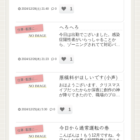
し、恥ずかしながらフルPPE初
1
で。あれ大変ですね、物品ちゃん
2024/12/28(土) 21:40
0
と準備してから動線考えて動かな
いと身動き取れなくなるし、N9...
へろへろ
仕
事･看護について
今日は出勤でございました。感染
症陽性者がいらっしゃることか
ら、ゾーニングされてて対応バタ
バタで、わたしもできること必死
に頑張ったつもりだったけどポン
1
コツだったなーと大反省で
2024/12/26(木) 21:23
0
す……。連携とれてなくて大ベテ
ラン看護師さんにも久しぶりに怒
られちゃ...
原稿料がほしいです(小声)
仕
事･看護について
おはようございます、クリスマス
イブだったからか深夜に創作の神
が降りてきたので、職場のブログ
更新用に年賀イラスト描いてほし
いと依頼されてたのを描いてたら
1
朝になってました✌️←敬老会
2024/12/25(水) 5:30
0
(≫2024/09/16)後、理事長さんと
専務さんの似顔絵描か...
今日から通常運転の巻
仕
事･看護について
こんばんは！もう12月ですね。今