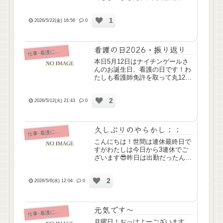
たから糸が切れてしまった感じか
もしれない。でも来月はまた火木
1
土の固定でシフト組んでくれるっ
2026/5/22(金) 16:56
0
て管理者さん言ってたから大丈夫
なはず。。。6月またちょい遠出...
看護の日2026・振り返り
仕
事･看護について
本日5月12日はナイチンゲールさ
んのお誕生日、看護の日です！わ
たしも看護師免許を取って丸12
年、新卒で入った精神科病院時代
は傾聴以外ほんっとになんにもで
2
きなかったけど、13年目になる今
2026/5/12(火) 21:43
0
では結構できること増えてきたん
でない？ということでできる...
久しぶりのやらかし；；
仕
事･看護について
こんにちは！世間は連休最終日で
すがわたしは今日から3連休でご
ざいます😎昨日は出勤だったんで
すけど、ちょっとやらかしてしま
ったことがありましてちょい凹み
2
ました。胃瘻からの経管の方、い
2026/5/6(水) 12:04
0
つも通り吸引していつも通り接続
して流したハズなんですが、栄
養...
元気です～
仕
事･看護について
月曜日！おっはよーございます、