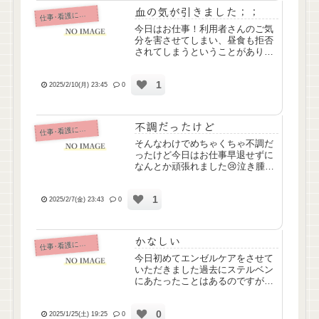
血の気が引きました；；
仕
事･看護について
今日はお仕事！利用者さんのご気
分を害させてしまい、昼食も拒否
されてしまうということがあり、
管理者さんに報告、一緒に謝罪に
お伺いしたところ、逆に「ごめん
1
なさいね、」というお言葉をいた
2025/2/10(月) 23:45
0
だき、ホッとした自分がいまし
た……。わたしだけじゃなく、他
の...
不調だったけど
仕
事･看護について
そんなわけでめちゃくちゃ不調だ
ったけど今日はお仕事早退せずに
なんとか頑張れました😢泣き腫ら
した目で出勤したから大変心配を
おかけしてしまい申し訳なかった
1
です💦不安時薬と皆さんのサポー
2025/2/7(金) 23:43
0
トのおかげで頑張れたのでほんと
に感謝感謝でした。不調ではあ
っ...
かなしい
仕
事･看護について
今日初めてエンゼルケアをさせて
いただきました過去にステルベン
にあたったことはあるのですがエ
ンゼルケアを行うのは初めてです
ご家族さんいらっしゃるから泣か
0
ない、泣いちゃダメって思ってた
2025/1/25(土) 19:25
0