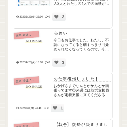
人2人とわたしの4人での面談があ
りました。お仕事復帰してみて、
9時半からの3時間勤務がすごく合
2
っている気がするってことをお伝
2025/9/26(金) 22:30
0
えして、とりあえず来月もそれで
行こうってことになりました...
心強い
仕
事･看護について
今日もお仕事でした。わたし、不
調になってくると朝すっきり目覚
められなくなってくるので、今朝
なかなか起きられなかったから大
丈夫ｶﾅｰ？って出勤したけど大丈
3
夫でした。というのも、朝ロッカ
2025/9/23(火) 15:08
0
ーで介護スタッフさんが「体調大
丈夫？」って声かけてくれて。...
お仕事復帰しました！
仕
事･看護について
おかげさまでなんとかかんとか頑
張ってます😌来週には就労支援員
さんが定着支援に来てくださるそ
うで、いい姿を見せられたらなぁ
と。復帰初日の9月4日は、3時間
1
がすっごい長く感じられて。休職
2025/9/8(月) 23:46
0
前は6時間があっという間だった
のに、半分こんな長かったっけ...
【報告】復帰が決まりまし
仕
事･看護について