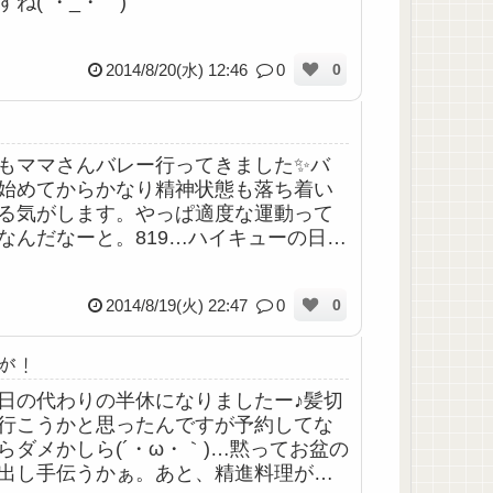
すね(´・_・｀)
2014/8/20(水) 12:46
0
0
もママさんバレー行ってきました✨バ
始めてからかなり精神状態も落ち着い
る気がします。やっぱ適度な運動って
なんだなーと。819…ハイキューの日っ
とで、今日から日曜日まで仙台でハイ
ーのイベント(？)があるらしいので是非
2014/8/19(火) 22:47
0
0
..
が！
日の代わりの半休になりましたー♪髪切
行こうかと思ったんですが予約してな
らダメかしら(´・ω・｀)…黙ってお盆の
出し手伝うかぁ。あと、精進料理が続