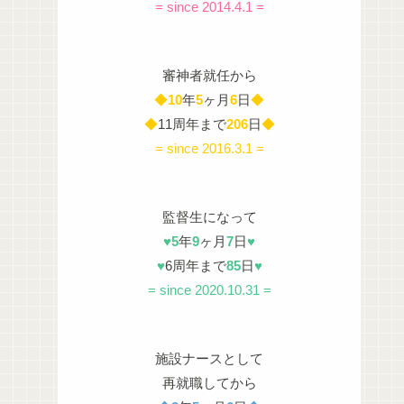
= since 2014.4.1 =
審神者就任から
◆
10
年
5
ヶ月
6
日
◆
◆
11周年まで
206
日
◆
= since 2016.3.1 =
監督生になって
♥
5
年
9
ヶ月
7
日
♥
♥
6周年まで
85
日
♥
= since 2020.10.31 =
施設ナースとして
再就職してから