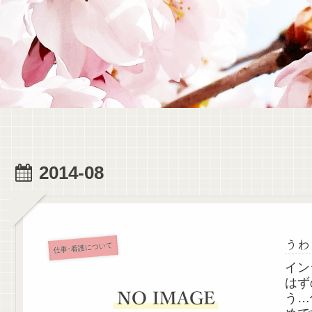
2014-08
うわ
仕事･看護について
イン
はず
う…