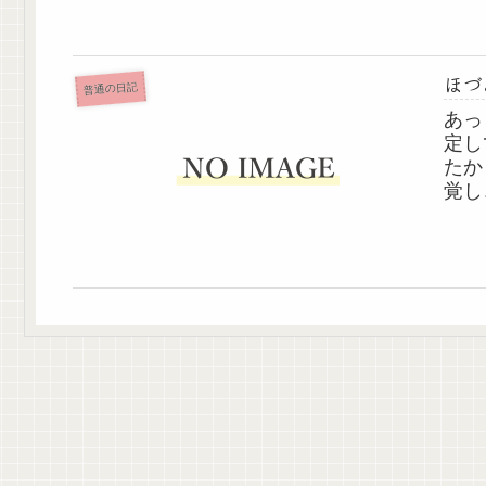
なり
代...
ほづ
普通の日記
あっ
定し
たか
覚し
にも
連休
過ごし