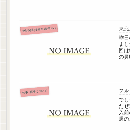
くか
キた
東北
趣味関連(漫画ｱﾆﾒ排球etc)
昨日
まし
回は
の鼻
す！
中に
嬉しい
フル
仕事･看護について
でし
たぜ
入前
週の
ンの