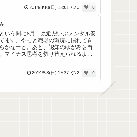
ました。体調不良で年次とった先輩の
2014/8/10(日) 13:01
0
0
み
という間に8月！最近だいぶメンタル安
てます。やっと職場の環境に慣れてき
らかなーと。あと、認知のゆがみを自
、マイナス思考を切り替えられるよう
なってきたおかげかもです☆1日から3
だったのでおもいっきりゴロゴロして
2014/8/3(日) 19:27
2
0
ま...