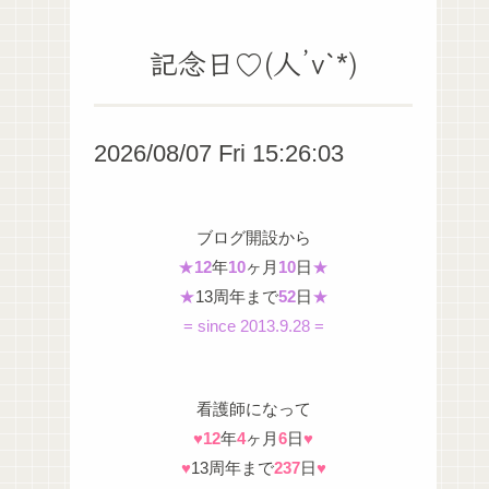
記念日♡(人’v`*)
2026/08/07 Fri 15:26:04
ブログ開設から
★
12
年
10
ヶ月
10
日
★
★
13周年まで
52
日
★
= since 2013.9.28 =
看護師になって
♥
12
年
4
ヶ月
6
日
♥
♥
13周年まで
237
日
♥