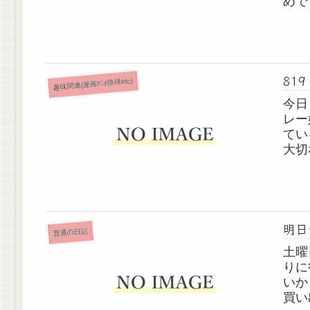
めで
819
趣味関連(漫画ｱﾆﾒ排球etc)
今日
レー
てい
大切
てこ
キュ
とも.
明日
普通の日記
土曜
りに
いか
買い