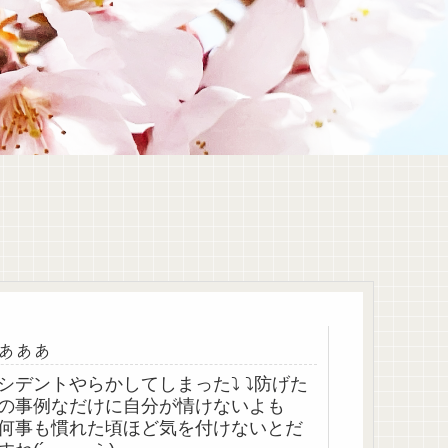
あああ
シデントやらかしてしまった⤵︎ ⤵︎防げた
の事例なだけに自分が情けないよも
何事も慣れた頃ほど気を付けないとだ