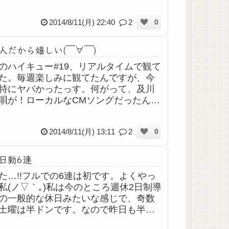
ら動物性タンパクの摂取も。ファミチ
べたいな(笑)
2014/8/11(月) 22:40
2
0
人だから嬉しい(￣∀￣)
のハイキュー#19、リアルタイムで観て
た。毎週楽しみに観てたんですが、今
特にヤバかったっす。何がって、及川
唄が！ローカルなCMソングだったんで
宮城県が舞台なので、東北の言葉が作
出てくると同じ東北人としてなんだか
2014/8/11(月) 13:11
2
0
...
日勤6連
た…!!フルでの6連は初です。よくやっ
私(ノ▽｀｡)私は今のところ週休2日制導
の一般的な休日みたいな感じで、奇数
土曜は半ドンです。なので昨日も半ド
予定だったんですが、急遽フル日勤と