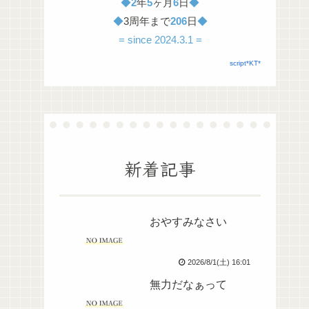
◆
2
年
5
ヶ月
6
日
◆
◆
3周年まで
206
日
◆
= since 2024.3.1 =
script*KT*
新着記事
おやすみなさい
2026/8/1(土) 16:01
無力だなぁって