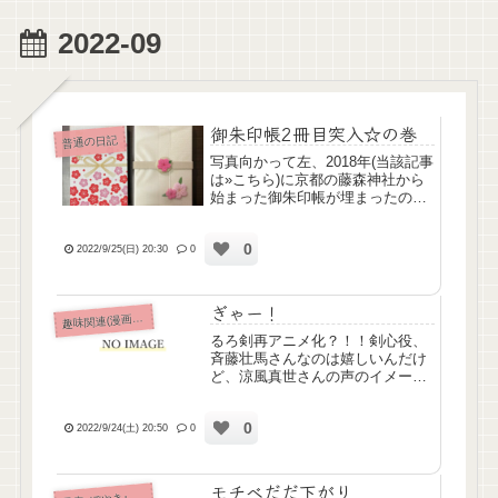
2022-09
御朱印帳2冊目突入☆の巻
普通の日記
写真向かって左、2018年(当該記事
は»こちら)に京都の藤森神社から
始まった御朱印帳が埋まったの
で、右の新しい御朱印帳を持って
ちょっと足をのばしてお寺巡りに
0
行ってきました♪
2022/9/25(日) 20:30
0
ぎゃー！
味関連(漫画ｱﾆﾒ排球etc)
趣
るろ剣再アニメ化？！！剣心役、
斉藤壮馬さんなのは嬉しいんだけ
ど、涼風真世さんの声のイメージ
が強いからなんかどきどきするね
(？)
0
2022/9/24(土) 20:50
0
モチベだだ下がり
痴･ぼやき･病み記事