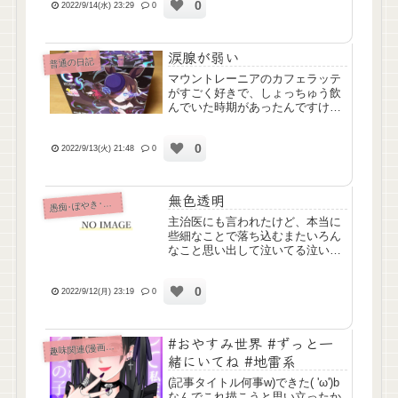
0
2022/9/14(水) 23:29
0
涙腺が弱い
普通の日記
マウントレーニアのカフェラッテ
がすごく好きで、しょっちゅう飲
んでいた時期があったんですけ
ど、今日久しぶりに買って飲んだ
ら思い出したこと看護学校2年次
0
のときの実習前夜、マウントレー
2022/9/13(火) 21:48
0
ニアのカフェラッテを飲みながら
母に実習がすごく不安だと電話し
た...
無色透明
痴･ぼやき･病み記事
愚
主治医にも言われたけど、本当に
些細なことで落ち込むまたいろん
なこと思い出して泣いてる泣いた
って現状が変わることなんてない
のに
0
2022/9/12(月) 23:19
0
#おやすみ世界 #ずっと一
味関連(漫画ｱﾆﾒ排球etc)
趣
緒にいてね #地雷系
(記事タイトル何事w)できた( 'ω')b
なんでこれ描こうと思い立ったか