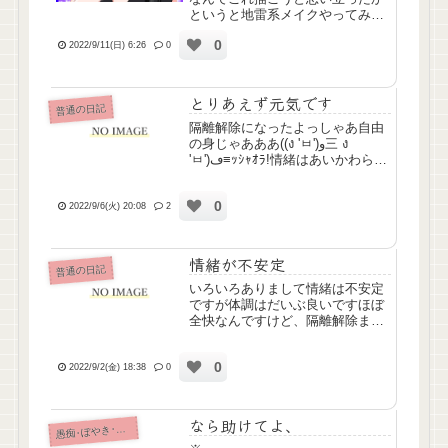
というと地雷系メイクやってみた
い→自分のメイク技術と顔面では
0
再現不可能→じゃあイラストで描
2022/9/11(日) 6:26
0
こという流れでした地雷系メイク
すっごい興味あるんですよ！やっ
てみたいけどまぁわ...
とりあえず元気です
普通の日記
隔離解除になったよっしゃあ自由
の身じゃあああ((ง 'ㅂ')و三 ง
'ㅂ')ڡ≡ｯｼｬｵﾗ!情緒はあいかわらず
不安定だけどフィジカル的には元
気です！！！！久しぶりに絵を描
0
きたくなったのだけど、なかなか
2022/9/6(火) 20:08
2
筆がのらないの巻ところでわたし
もクリス...
情緒が不安定
普通の日記
いろいろありまして情緒は不安定
ですが体調はだいぶ良いですほぼ
全快なんですけど、隔離解除まで
あと3日なのでまだ自室に缶詰で
すもう9月かぁ〜
0
2022/9/2(金) 18:38
0
なら助けてよ、
痴･ぼやき･病み記事
愚