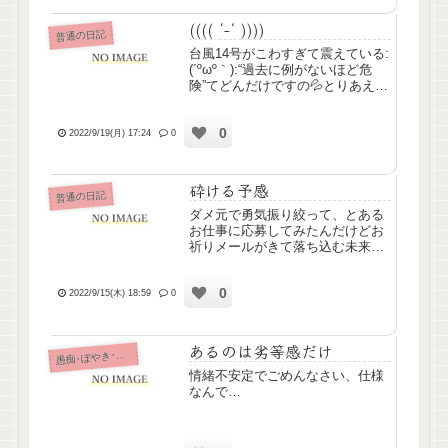
来ないんよ(´･ω･`)不採...
(((( ‘-‘ ))))
普通の日記
台風14号がこわすぎて震えている:
(´ºωº｀):“過去に例がないほど危
険”てどんだけですの💦とりあえず
備蓄食料は買ってあるし、モバイ
ルバッテリーとか充電しとくつも
0
りだけどあと何備えとけばよいか
2022/9/19(月) 17:24
0
な？？とにかく皆気をつけようね
(´・ω・`)い...
砕ける予感
普通の日記
ダメ元で勇気振り絞って、とある
お仕事に応募してみたんだけどお
祈りメールがきて落ち込む未来が
見える＼(＾o＾)／
0
2022/9/15(木) 18:59
0
あるのは劣等感だけ
痴･ぼやき･病み記事
愚
情緒不安定でごめんなさい、仕様
なんで…