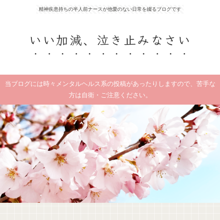
精神疾患持ちの半人前ナースが他愛のない日常を綴るブログです
いい加減、泣き止みなさい
当ブログには時々メンタルヘルス系の投稿があったりしますので、苦手な
方は自衛・ご注意ください。