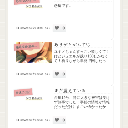
愚
愚痴です…
0
2022/9/23(金) 16:02
0
ありがとがんす♡
味関連(漫画ｱﾆﾒ排球etc)
趣
ユキノちゃんすっごい欲しくて！
けどジュエルが残り150しかなく
て！祈りながら単発で回したっ
け！来てけだった～☺️早速ダート
のエースになってもらって、チャ
0
ンミ(ヴァルゴ杯)でも頑張ってく
2022/9/20(火) 20:46
0
れて感謝しかない🥺ありがとがん
す～ちなみに南部弁、わたし...
まだ震えている
普通の日記
台風14号、特に大きな被害は受け
ず無事でした！事前の情報が情報
だっただけにすごい怖かったから
何事もなくてほんとによかったこ
れからも油断せず備えようと思い
0
ます！ところでこないだ応募した
2022/9/20(火) 20:38
0
お仕事、どうなったのかメールが