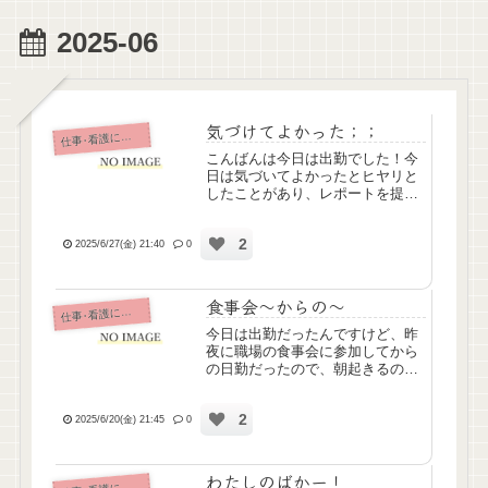
2025-06
気づけてよかった；；
仕
事･看護について
こんばんは今日は出勤でした！今
日は気づいてよかったとヒヤリと
したことがあり、レポートを提出
しました。経鼻から経管栄養やっ
てる方がいらっしゃるんですけ
2
ど、今日もいつものように注入し
2025/6/27(金) 21:40
0
ようと思ってエア音確認しようと
したら、普段はっきりと聞こえる
の...
食事会～からの～
仕
事･看護について
今日は出勤だったんですけど、昨
夜に職場の食事会に参加してから
の日勤だったので、朝起きるのが
いつも以上にしんどかったです。
頑張った。食事会、今回は部署の
2
垣根こえての本部・介護・看護そ
2025/6/20(金) 21:45
0
れぞれのスタッフが集まったので
すが、看護スタッフの末席に座
す...
わたしのばかー！
事･看護について