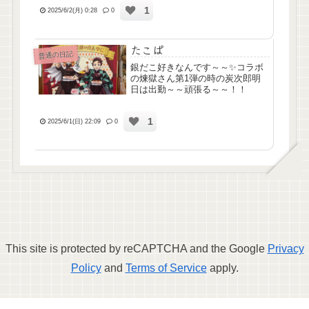
1
2025/6/2(月) 0:28
0
たこぱ
普通の日記
銀だこ好きなんです～～✨コラボ
の煉獄さん第1弾の時の炭次郎明
日は出勤～～頑張る～～！！
1
2025/6/1(日) 22:09
0
This site is protected by reCAPTCHA and the Google
Privacy
Policy
and
Terms of Service
apply.