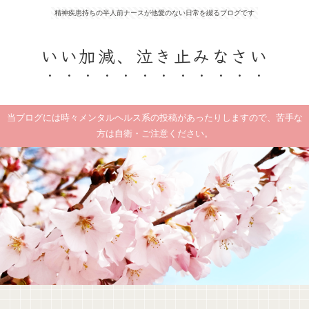
精神疾患持ちの半人前ナースが他愛のない日常を綴るブログです
いい加減、泣き止みなさい
当ブログには時々メンタルヘルス系の投稿があったりしますので、苦手な
方は自衛・ご注意ください。