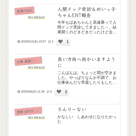
人間ドック受診＆めいっ子
普通の日記
ちゃんENT報告
今年もばあちゃんと高速乗って人
間ドック受診してきました～。結
果聞くのどきどきだったけど去年
とほぼ変わらずだったみたい。去
1
年(≫2024/6/3)やばかった尿酸値も
2025/6/12(木) 23:07
2
まぁ前回よりはマシになったねと
の評価でした。あいかわらずBMI
は30超えで太り...
良い方向へ向かいますよう
仕
事･看護について
に
こんばんは。ちょっと間が空きま
した。やっぱりなんか不調で、お
仕事休んだり早退したりもしたん
ですが、ちょっときっかけがあっ
2
て調子戻ってきて、今日は定時ま
2025/6/9(月) 21:28
0
でなんとか頑張れました。実は、
以前お世話になってた障害者就労
支援の事業所が事業撤退して1年...
ろんりーない
痴･ぼやき･病み記事
愚
かなしい しあわせになりたかっ
た