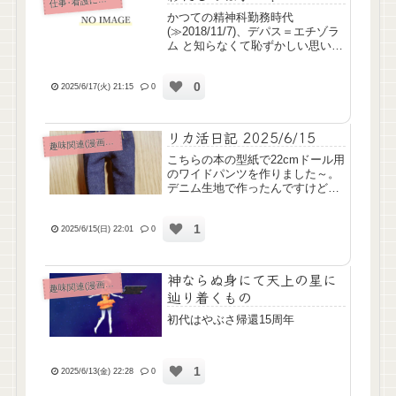
仕
かつての精神科勤務時代
(≫2018/11/7)、デパス＝エチゾラ
ム と知らなくて恥ずかしい思いを
したわたしですが、今日は、ナウ
ゼリン＝ドンペリドン と知らず、
0
またしても恥をさらしました。看
2025/6/17(火) 21:15
0
護師なのに分かってないこと多す
ぎて恥ずかしいです；；...
リカ活日記 2025/6/15
味関連(漫画ｱﾆﾒ排球etc)
趣
こちらの本の型紙で22cmドール用
のワイドパンツを作りました～。
デニム生地で作ったんですけど、
ミシン糸もう少し落ち着いた色に
すればもっとそれっぽくなったか
1
なぁと。割と上手に作れた方かな
2025/6/15(日) 22:01
0
と思うんですが、最後の最後、ス
タッズ風にホットフィックス...
神ならぬ身にて天上の星に
味関連(漫画ｱﾆﾒ排球etc)
趣
辿り着くもの
初代はやぶさ帰還15周年
1
2025/6/13(金) 22:28
0