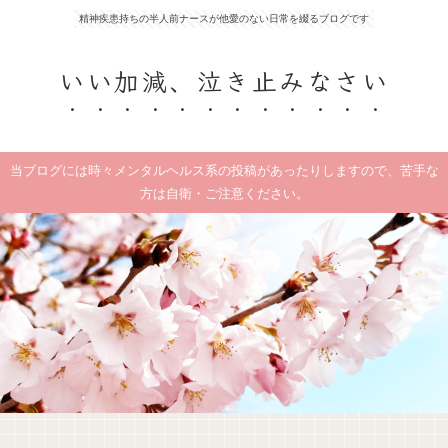
精神疾患持ちの半人前ナースが他愛のない日常を綴るブログです
いい加減、泣き止みなさい
当ブログには時々メンタルヘルス系の投稿があったりしますので、苦手な
方は自衛・ご注意ください。