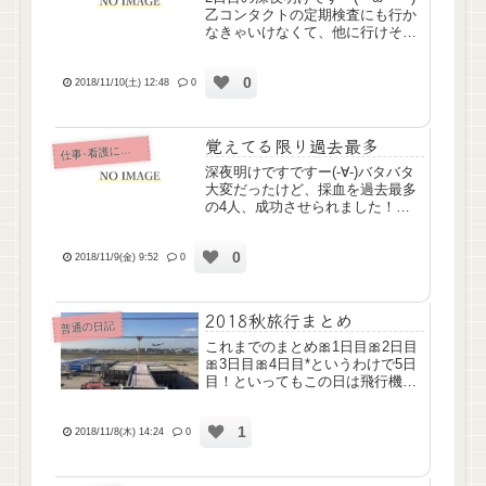
乙コンタクトの定期検査にも行か
なきゃいけなくて、他に行けそう
な日がないので深夜明けで行って
きました。土曜日だから混んでて
0
疲れて、今そこそこ眠い、で
2018/11/10(土) 12:48
0
す、、明日休みだったらいいんで
すけど日勤なんですよね( ´т...
覚えてる限り過去最多
仕
事･看護について
深夜明けですですー(-∀-)バタバタ
大変だったけど、採血を過去最多
の4人、成功させられました！！5
人トライして、最後の一人だけダ
メで代わってもらったけど、私に
0
しては頑張った方！一般科で働い
2018/11/9(金) 9:52
0
てる友達からしたら「ぬるい
わ！」って怒られそうだけど...
2018秋旅行まとめ
普通の日記
これまでのまとめ🎀1日目🎀2日目
🎀3日目🎀4日目*というわけで5日
目！といってもこの日は飛行機で
東北に帰るだけ。行きの飛行機に
乗るときはけっこうバタバタしち
1
ゃったから、帰りは余裕をもって
2018/11/8(木) 14:24
0
乗ろうと思い、予定より早く空港
リムジンバスに乗り、空港...