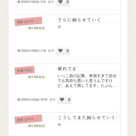
0
2018/11/19(月) 3:31
0
さらに拗らせていく
痴･ぼやき･病み記事
愚
※
0
2018/11/18(日) 1:54
0
疲れてる
普通の日記
いっこ前の記事。卑屈すぎて自分
でも気持ち悪いと思うんですけ
ど、あえて残してます。たぶん最
近多忙すぎて疲れてるんだと思い
ます、すみません。大丈夫そのう
0
ち復活するので。でもすごく寂し
2018/11/16(金) 18:55
0
いのは本当かな。
こうしてまた拗らせていく
痴･ぼやき･病み記事
愚
※