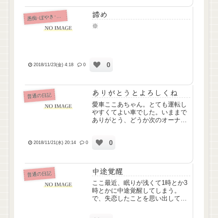
くまま家でゆったり過ご...
諦め
痴･ぼやき･病み記事
愚
※
0
2018/11/23(金) 4:18
0
ありがとうとよろしくね
普通の日記
愛車ここあちゃん。とても運転し
やすくてよい車でした。いままで
ありがとう、どうか次のオーナー
さんにも大切に使ってもらえます
ように。そして。新車パッソちゃ
0
ん。今日納車しました。慣れるま
2018/11/21(水) 20:14
0
ではちょっと大変かな。これから
よろしくね。
中途覚醒
普通の日記
ここ最近、眠りが浅くて1時とか3
時とかに中途覚醒してしまう。
で、失恋したことを思い出しては
寂しいと泣くパターン。わたしば
かなんじゃないのと思う