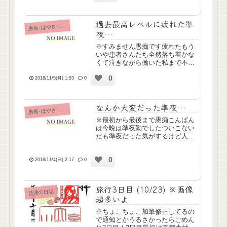
冬・菊の景趣も入手できました◎
現在の近侍、白菊の...
過去最高レベルに疲れた準
痴･ぼやき･病み記事
愚
夜…
※すみません愚痴です疲れたもう
いや患者さんたち全然落ち着かな
くて泣きながら働いた私まで不穏
になって頓服飲んだ今度また同じ
0
ペアで深夜だし先が思いやられる
2018/11/5(月) 1:53
0
お願いだから落ち着いて先生も季
節のせいにしないでちゃんと診察
してください
なんか大変だった準夜…
痴･ぼやき･病み記事
愚
※最初から最後まで愚痴こんばん
は今晩は準夜勤でしたついこない
だも準夜だった気がするけど人が
足りないからしょうがないよね！
今日は「ペアだとなにかとツイて
0
る人」との準夜だったので警戒し
2018/11/4(日) 2:17
0
ていたんですが、やっぱり当たり
ました！患者さんたち全然落ち
着...
旅行3日目 (10/23) ※画像
普通の日記
超多いよ
※ちょこちょこ加筆修正してるの
で通知とかうるさかったらごめん