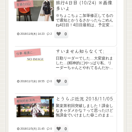
旅行4日目 (10/24) ※画像
普通の日記
多いよ
※ちょこちょこ加筆修正してるの
で通知とかうるさかったらごめん
ね4日目！4日目最初は、予定変更
してまた京都国立博物館。ってい
0
うのも、昨日行ったときは時間の
2018/11/8(木) 14:23
2
関係で刀剣男士のパネルが見られ
なかったから。開館前に着いたけ
ど、博物館前には既に長蛇の列...
すいません知らなくて;
仕
事･看護について
日勤リーダーでした…大変疲れま
した…(精神的に)やっぱり私、リ
ーダーちゃんとやれてるんだか全
然自信ないんですよね。周りの皆
さんや総師長もちゃんとやれてる
0
から大丈夫って言ってくれるんで
2018/11/7(水) 18:55
0
すが、自分では至らないことだら
けで周りに迷惑かけてるとしか...
とうらぶ近況 2018/11/05
味関連(漫画ｱﾆﾒ排球etc)
趣
聚楽第初回突破しました！課金し
なきゃダメかな？って思ったけど
無課金でいけました😆このまま無
課金で行けるところまで頑張る所
存୧(๑•̀⌄•́๑)૭そうそう内番サボり
0
気味で遅くなっちゃったけど、立
2018/11/5(月) 21:45
0