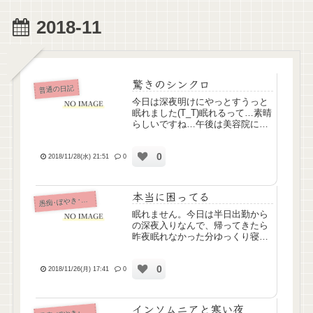
2018-11
驚きのシンクロ
普通の日記
今日は深夜明けにやっとすうっと
眠れました(T_T)眠れるって…素晴
らしいですね…午後は美容院にカ
ットの予約してたんですけど、妹
も髪切りたいってことで、急遽電
0
話して2人で行くことに。妹は前
2018/11/28(水) 21:51
0
髪ぱっつんのさらさらセミロン
グ、私は後ろ刈り上げのサイ...
本当に困ってる
痴･ぼやき･病み記事
愚
眠れません。今日は半日出勤から
の深夜入りなんで、帰ってきたら
昨夜眠れなかった分ゆっくり寝よ
うと思っていたんですけど、眠れ
ないまま夕方になってしまった…
0
どうしたらいいのー( ; _ ; )
2018/11/26(月) 17:41
0
インソムニアと寒い夜
痴･ぼやき･病み記事