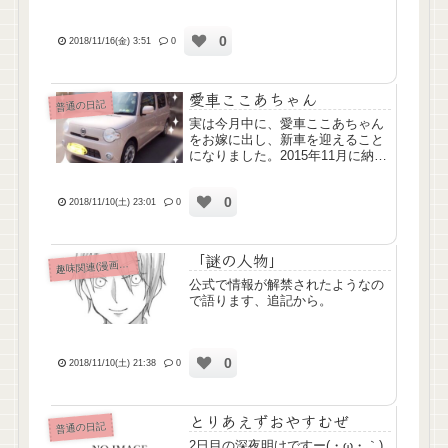
0
2018/11/16(金) 3:51
0
愛車ここあちゃん
普通の日記
実は今月中に、愛車ここあちゃん
をお嫁に出し、新車を迎えること
になりました。2015年11月に納車
したここあちゃん。およそ3年
間、大切に乗りました。ここあち
0
ゃん本当に大好きで、すごく愛着
2018/11/10(土) 23:01
0
があるので、手放すことになるの
はすごく寂しい。当時の記事...
「謎の人物」
味関連(漫画ｱﾆﾒ排球etc)
趣
公式で情報が解禁されたようなの
で語ります、追記から。
0
2018/11/10(土) 21:38
0
とりあえずおやすむぜ
普通の日記
2日目の深夜明けですー(・ω・｀)