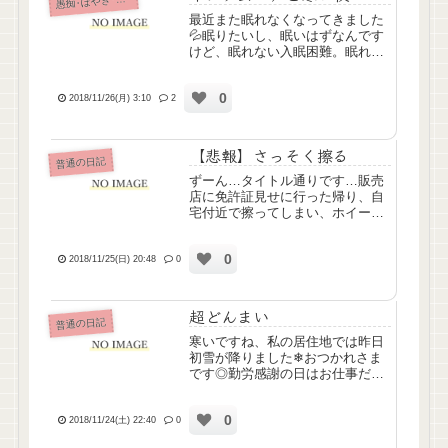
愚
最近また眠れなくなってきました
💦眠りたいし、眠いはずなんです
けど、眠れない入眠困難。眠れた
としても目が覚めてしまう中途覚
醒。どちらもです。寒いからとい
0
うのもあると思うんですけど、最
2018/11/26(月) 3:10
2
近の精神状態が不安定なせいかな
と。普通にしてても不意にし.に...
【悲報】さっそく擦る
普通の日記
ずーん…タイトル通りです…販売
店に免許証見せに行った帰り、自
宅付近で擦ってしまい、ホイール
を少し傷つけてしまいました…orz
ボディじゃないだけよかったけ
0
ど…ショックです。ここあちゃん
2018/11/25(日) 20:48
0
では擦ったことなんてなかったの
に…そしてなにより、納車した...
超どんまい
普通の日記
寒いですね、私の居住地では昨日
初雪が降りました❄おつかれさま
です◎勤労感謝の日はお仕事だっ
たけど今日明日は久しぶりの2連
休だよ～わーいわーいヾ(●´∇｀●)ﾉ
0
ということで、今日は気まま～に
2018/11/24(土) 22:40
0
過ごしていました。明日も気の向