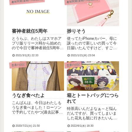
趣味関連(漫画ｱﾆﾒ排球etc)
趣味関連(漫画ｱﾆﾒ排球etc)
審神者就任5周年
捗りそう
とうらぶ、わたしはスマホア
使ってたiPhoneカバー、母に
プリ版リリース時から始めた
譲ったので新しいの買って今
ので今日で審神者就任5周年で
日届いたんですけど、すごく
す！こんなに長く続けられて
いい感じでさっそく気に入り
2021/3/1(月) 22:33
2021/1/21(木) 23:04
るソシャゲはとうらぶだけで
ました✨スタンド機能？がつ
す自分でもびっくり。とうら
いてて横向きに固定できるの
普通の日記
普通の日記
ぶのおかげで一人でいろんな
でソシャゲが捗りそうです！
所に行ける勇気と行動力が身
とうらぶイベント、課金しな
につきました。初めて遠征し
いで頑張ろうと思っていた
たの...
ん...
うなぎ食べたよ
箱とトートバッグにつら
れて
こんばんは、今日はわたしも
うなぎ食べました！ローソン
特茶高いんだよなぁ～と悩ん
で予約してたやつ(過去記事参
だんですが、買ってしまいま
照)、うきうきしながら取りに
した花丸も観に行きたいんだ
行ったんだけど、なんか思っ
けど、上映してる映画館が遠
てたよりも小さくてｗｗ…う
2020/7/21(火) 21:50
2022/6/1(水) 18:30
いんじゃよorz…(車で高速使
ん、まぁ小さかったけど普通