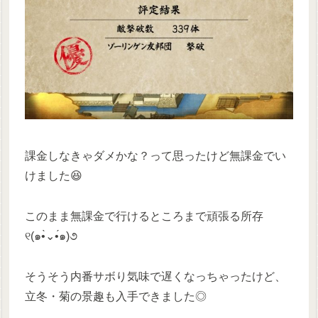
課金しなきゃダメかな？って思ったけど無課金でい
けました😆
このまま無課金で行けるところまで頑張る所存
୧(๑•̀⌄•́๑)૭
そうそう内番サボり気味で遅くなっちゃったけど、
立冬・菊の景趣も入手できました◎