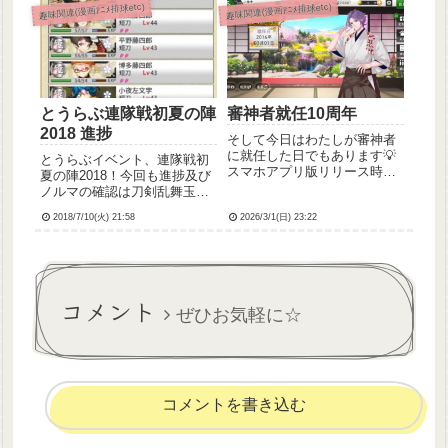
って2時間くらい)
趣味関連(漫画ｱﾆﾒ排球etc)
趣味関連(漫画ｱﾆﾒ排球etc)
に美味しかったし、善逸くん
がかわいかったので良しとし
ま...
とうらぶ連隊戦初夏の陣
審神者就任10周年
2018 進捗
そして今日はわたしが審神者
に就任した日でもあります💡
とうらぶイベント、連隊戦初
スマホアプリ版リリース時の
夏の陣2018！今回も進捗及び
2016年に就任したので10周年
ノルマの確認は刀剣乱舞玉集
です！始まりの一振りの歌仙
め進捗表様にお世話になって
ちゃん、これからもよろしく
2018/7/10(火) 21:58
2026/3/1(日) 23:22
おります、ありがとうござい
ねぇ～審神者証も確認した
ます。前回の備忘録を参考に
ら、「一般」だったのが「熟
部隊編成して交代しながら戦
練」になってた！三郎さんと
闘してもらってたんですけ
二...
ど、極短刀with蛍丸の方が
コメント
効...
ぜひお気軽に☆
コメントを書き込む