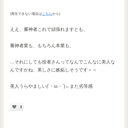
(再生できない場合は
こちら
から)
ええ、審神者これで頑張れますとも。
審神者業も、もちろん本業も。
…それにしても役者さんってなんでこんなに美人な
んですかね、美しさに嫉妬しそうです＞＜
美人うらやましい(´・ω・`)←また劣等感
0