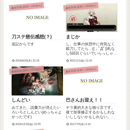
趣味関連(漫画ｱﾆﾒ排球etc)
趣味関連(漫画ｱﾆﾒ排球etc)
刀ステ慈伝感想(？)
まじか
追記からです
し、仕事の休憩中に何気なく
鍛刀してたら…((；ﾟДﾟ))札な
し5回目ぐらいでいらっしゃい
ました((；ﾟДﾟ))今年の運もう
2019/6/20(木) 22:18
2021/1/1(金) 13:20
使い果たしたのでは…？
趣味関連(漫画ｱﾆﾒ排球etc)
趣味関連(漫画ｱﾆﾒ排球etc)
しんどい
巴さんお迎え！！
みてきた…語彙力が消えたい
チラ裏的大きな独り言です。
ろいろとしんどい(めっちゃよ
後で加筆修正するかもしれな
かったです)
いししないかもしれない。こ
こ数日、とうらぶ界隈でいろ
2019/12/20(金) 23:05
2017/7/5(水) 4:10
いろあって楽しい。日曜…