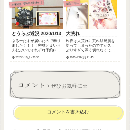
NHKシブヤノオト月曜…活撃
趣味関連(漫画ｱﾆﾒ排球etc)
普通の日記
配信きょう…ファミマキャン
ペーン開始、貞ちゃん極実
装、巴形薙刀期間限定鍛刀ま
ずシブヤ...
とうらぶ近況 2020/1/13
大荒れ
ぶるーたすが届いたので奉り
昨夜は大荒れに荒れ結局腕を
ました！！！！密林とえいち
切ってしまったのですが久し
えむぶいでそれぞれ予約(»参
ぶりすぎて深く切れなくてそ
照)してたので2冊あるんです
れがまた悲しくてめそめそ真
2020/1/13(月) 20:56
2023/4/19(水) 21:45
けど、2冊頼んでて良かったで
夜中に死にたくなってコンビ
す。1冊は読む用、もう1冊は
ニで硫化水素の洗剤買えるか
保存用にしようと思います！
なとか市内に自殺名所あるか
いろいろすごくて読みごたえ
調べたり車でどっか遠くまで
あるんですけど、特に描き...
行こうかとか考えたりしたけ
コメント
ど一度...
ぜひお気軽に☆
コメントを書き込む