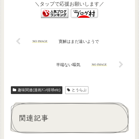
＼タップで応援お願いします／
寛解はまだ遠いようで
半端ない嘔気
趣味関連(漫画ｱﾆﾒ排球etc)
とうらぶ
関連記事