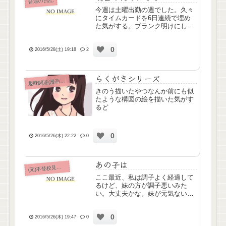
普通の日記
今週は土曜出勤の週でした。久々
にタイムカードを6日連続で埋め
た気がする。ブランク明けにして
は頑張ったよね！！でもって明日
は、小中学時代の友人、D氏とお
0
出かけ！日本一高い(物理的に)と
2016/5/28(土) 19:18
2
かいう噂のソフトクリームを食べ
に行くんじゃ～～♪♪∩^ω^...
らくがきシリーズ
味関連(漫画ｱﾆﾒ排球etc)
趣
きのう描いたやつなんか前にも似
たような構図の絵を描いた気がす
るど
0
2016/5/26(木) 22:22
0
あの子は
元)不登校見守り日誌
(
ここ最近、私は調子よく経過して
るけど、妹の方が調子悪いみた
い。大丈夫かな。妹が元気ないと
すごく心配…。
0
2016/5/26(木) 19:47
0