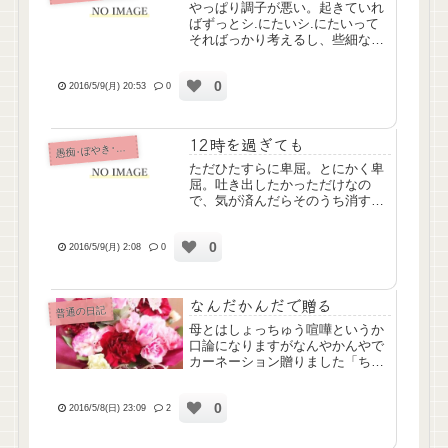
やっぱり調子が悪い。起きていれ
ばずっとシ.にたいシ.にたいって
そればっかり考えるし、些細なこ
とですぐ泣くし。生活リズムも狂
いまくってる。このままじゃダメ
0
だ。服毒騒動のあと、本来なら閉
2016/5/9(月) 20:53
0
鎖病棟に入院だと言われた。でも
なんとか大目にみてもらえて。...
12時を過ぎても
痴･ぼやき･病み記事
愚
ただひたすらに卑屈。とにかく卑
屈。吐き出したかっただけなの
で、気が済んだらそのうち消すか
もしれない。
0
2016/5/9(月) 2:08
0
なんだかんだで贈る
普通の日記
母とはしょっちゅう喧嘩というか
口論になりますがなんやかんやで
カーネーション贈りました「ちゃ
んと生きるよ」とメッセージを付
けたからにはちゃんと生きようと
0
思います、まる
2016/5/8(日) 23:09
2