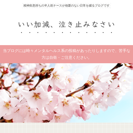
精神疾患持ちの半人前ナースが他愛のない日常を綴るブログです
いい加減、泣き止みなさい
当ブログには時々メンタルヘルス系の投稿があったりしますので、苦手な
方は自衛・ご注意ください。