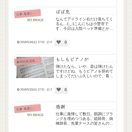
ばば充
仕
事･看護について
なんでアイライン右だけ落ちてく
るん…(-_-)こんにちは小埜寺で
す、今日は入院ベッド準備とか寝
たきり部屋のおばあちゃんにきゃ
ぴきゃぴ食事介助とかしてきまし
0
た。なんか普通に食事介助してた
2016/5/24(火) 17:52
0
んですが突然おばあちゃん「めん
こいなぁｗｗｗ」って頬をぺ...
もしもピアノが
味関連(漫画ｱﾆﾒ排球etc)
趣
弾けたなら。いや、昔は弾けたん
ですけどね、もうピアノを辞めて
しまってだいぶ久しいので。看護
学校時代、音楽の授業で伴奏やる
くらいには弾けていたんですけ
0
ど、今となってはもうさっぱり。
2016/5/22(日) 17:51
2
楽譜すら読めなくなっちゃいまし
た。ブルクミュラーの「狩」まで
は...
感謝
仕
事･看護について
仕事に復帰して数日。順調にブラ
ンクを埋めつつある。総師長、病
棟師長、先輩ナースの皆さんのお
かげ。つくづく自分は人に恵まれ