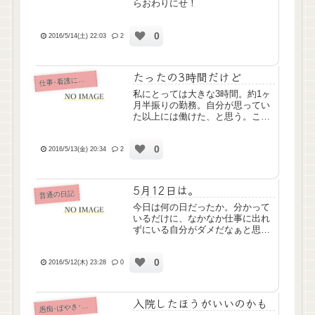
らおわりにせ！
0
2016/5/14(土) 22:03
2
たったの3時間だけど
仕
事･看護について
私にとっては大きな3時間。約1ヶ
月半振りの勤務。自分が思ってい
た以上には働けた、と思う。これ
からまたしばらく半日(4時間)勤
務。がんばろう。久しぶりでちょ
0
っと疲れたから、今晩はたぶん良
2016/5/13(金) 20:34
2
眠できると思う。ではでは、おや
すみなさい。
5月12日は。
普通の日記
今日は何の日だったか。分かって
いるだけに、なかなか仕事に出れ
ずにいる自分がダメだなぁと思う
(´-`)
0
2016/5/12(木) 23:28
0
入院したほうがいいのかも
痴･ぼやき･病み記事
愚