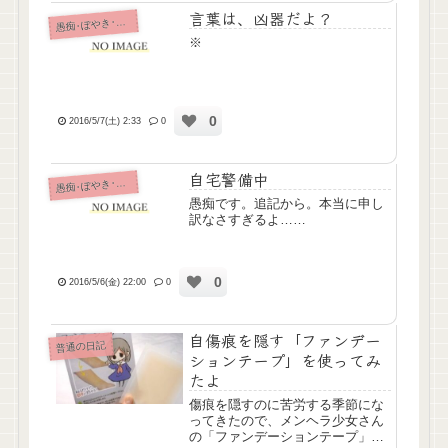
言葉は、凶器だよ？
痴･ぼやき･病み記事
愚
※
0
2016/5/7(土) 2:33
0
自宅警備中
痴･ぼやき･病み記事
愚
愚痴です。追記から。本当に申し
訳なさすぎるよ……
0
2016/5/6(金) 22:00
0
自傷痕を隠す「ファンデー
普通の日記
ションテープ」を使ってみ
たよ
傷痕を隠すのに苦労する季節にな
ってきたので、メンヘラ少女さん
の「ファンデーションテープ」を