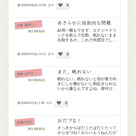
ているよなぁ、と思う。だって私
0
なんかをこんなに暖かく受け入れ
2016/5/18(水) 23:58
0
てくれる職場、他にはないでしょ
うし(∵`)本当に感謝しかない...
あきらかに技術的な問題
仕
事･看護について
結局一睡もできず、エナジードリ
ンクを飲んで出勤。眠れないまま
出勤するの、これで何度目でしょ
う…(白目)今日は、私が休んでい
た間にいろいろと変わった物品請
0
求のやり方と、点滴の実際を教え
2016/5/17(火) 14:12
0
てもらったんですが。物品請求の
やり方はまあよし。点滴は、ミ...
また、眠れない
痴･ぼやき･病み記事
愚
眠れない。眠れないと頭が後ろ向
きにしか働かないし朝起きられな
いから嫌なんですよね。寝付けな
いときってどうしたらいいんだろ
う。
0
2016/5/17(火) 1:39
0
おだづな！
普通の日記
さっきからばだくたばだくたって
からせづね！おらハもうねんだが