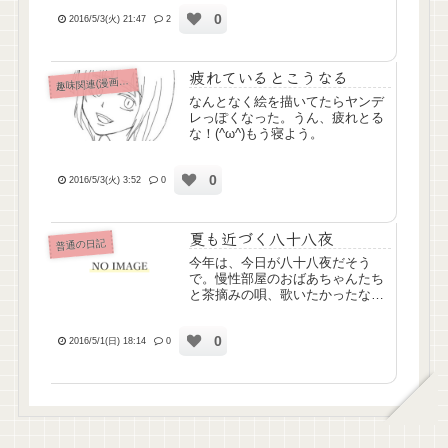
試してみました。追記からどう
0
ぞ。※比較のために自傷痕の画像
2016/5/3(火) 21:47
2
も出てきますので注意です。
疲れているとこうなる
味関連(漫画ｱﾆﾒ排球etc)
趣
なんとなく絵を描いてたらヤンデ
レっぽくなった。うん、疲れとる
な！(^ω^)もう寝よう。
0
2016/5/3(火) 3:52
0
夏も近づく八十八夜
普通の日記
今年は、今日が八十八夜だそう
で。慢性部屋のおばあちゃんたち
と茶摘みの唄、歌いたかったな
ぁ…気持ちは焦るばかり、早く復
帰したいんだけどな。こわい。
0
2016/5/1(日) 18:14
0