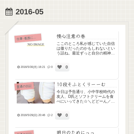
2016-05
慢心注意の巻
仕
事･看護について
ここのところ私が感じていた自信
は傲りだったのかもしれないとい
う話ね。最近ずっと自分の精神状
態がよくて、仕事も順調にやれて
いたから、慢心していたんだと思
0
う。今日はそれに気付けたいい機
2016/5/30(月) 16:21
0
会だったのかも。うん。精神看護
は、やっぱり難しい。だけどそ
の...
10段そふとくりーーむ
普通の日記
今日は予告通り、小中学校時代の
友人、D氏とソフトクリームを食
べにいってきた☆＼どどーん／じ
ゃーん、これなのです！高さ約
25cm、180円。すごいでしょ！笑
0
そのまま食べるのは大変なので、
2016/5/29(日) 20:46
2
皆お箸で食べるのです。このソフ
トクリーム、とっても人気で...
明日のためにっっ