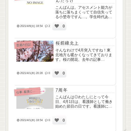
んだっけ
こんばんは。アセスメント能力が
落ちに落ちまくってて自信失って
る小埜寺ですん…。学生時代あん
なに苦労してアセスメント用紙書
0
いてたのに何一つ身になってな
2021/4/6(火) 18:54
2
い。もっと勉強しますごめんなさ
い
桜前線北上
普通の日記
そんなわけで4月突入ですね！東
北地方も暖かくなってきておりま
す。桜の開花、去年の記事
(»2020/4/9)読み返したら「今年は
暖冬の影響なのか早めに咲いた
0
～」って写真も載っけてたんです
2021/4/1(木) 20:28
0
けど、今年はさらに早かったです
❀↓これは昨日撮った写真や...
7周年
仕
事･看護について
こんばんは◎わたしにとって今
日、4月1日は、看護師として働き
始めた節目の日です。看護師にな
って7周年、施設ナースに転職し
て1周年です。これからも頑張り
0
ますっ
2021/4/1(木) 18:54
0