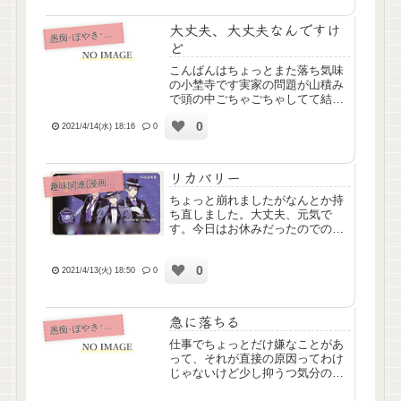
大丈夫、大丈夫なんですけ
痴･ぼやき･病み記事
愚
ど
こんばんはちょっとまた落ち気味
の小埜寺です実家の問題が山積み
で頭の中ごちゃごちゃしてて結構
つらいです
0
2021/4/14(水) 18:16
0
リカバリー
味関連(漫画ｱﾆﾒ排球etc)
趣
ちょっと崩れましたがなんとか持
ち直しました。大丈夫、元気で
す。今日はお休みだったのでのん
びり過ごしていました。先日から
苦戦してた新しいTカードへのポ
0
イント移行、やっぱり何回やって
2021/4/13(火) 18:50
0
もダメだったので問い合わせたら
対応してもらえて、無事にポイン
ト...
急に落ちる
痴･ぼやき･病み記事
愚
仕事でちょっとだけ嫌なことがあ
って、それが直接の原因ってわけ
じゃないけど少し抑うつ気分の波
がきちゃって、急に寂しくなって