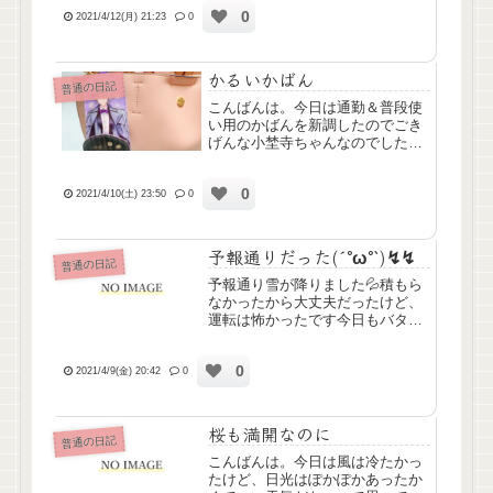
またぽろぽろと泣いてるいろんな
0
こといつまでも引きずって過去は
2021/4/12(月) 21:23
0
どうやったって変えられないのに
いつまでもこうしてめそめそし
て...
かるいかばん
普通の日記
こんばんは。今日は通勤＆普段使
い用のかばんを新調したのでごき
げんな小埜寺ちゃんなのでした。
早速推しのキーケースを装備☆笑
小さめに見えるのにけっこういっ
0
ぱい入るので、荷物持ちなわたし
2021/4/10(土) 23:50
0
にすごくよきです♪(こうしてまた
私物がぴんくになっていくので...
予報通りだった(´°ω°`)↯↯
普通の日記
予報通り雪が降りました💦積もら
なかったから大丈夫だったけど、
運転は怖かったです今日もバタバ
タいろいろやったけど、やっぱア
セスメントにつまづく(´；ω；｀)
0
わたしの判断が正しいのかすごく
2021/4/9(金) 20:42
0
不安になる…けど！とりあえず今
週を何事もなく乗り切った自...
桜も満開なのに
普通の日記
こんばんは。今日は風は冷たかっ
たけど、日光はぽかぽかあったか