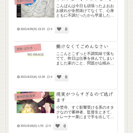
普通の日記
こんばんは今日も頑張ったよおお
お疲れが全然抜けてなくて、心身
ともに不調だったから早退したい
よおって思いながらも5時間頑張
りました認知症の利用者さんに暴
0
言吐かれてつらかった5時間のパ
2021/4/26(月) 23:23
0
ートでこんなだから、フルタイム
はまだ難しそう(´･ω･`)8...
働けなくてごめんなさい
痴･ぼやき･病み記事
愚
ここんとこずっと不調気味で落ち
てて、昨日は仕事を休んでしまい
ました家のこと、問題が山積みで
何をするにもお金がネックで、家
族みんな、無理しないでとは言っ
0
てくれるけど、わたしがフルタイ
2021/4/22(木) 12:26
0
ムで働ければすべてが解決しそう
な感じで、なんか、すごいプレ
ッ...
現実がつらすぎるので逃げ
味関連(漫画ｱﾆﾒ排球etc)
趣
ます
小埜寺、すぐ影響受ける系のオタ
クなので審神者、監督生ときて、
トレーナー業にまで手を出してし
まいました。現実つらすぎるので
0
現実逃避だよお←追記に続きま
2021/4/18(日) 1:55
0
す。