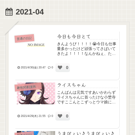
2021-04
今日も今日とて
普通の日記
きんようび！！！！😭今日も仕事
量多かったけど頑張ってさばいて
きたよ！！！！なんかねぇ、たぶ
ん大丈夫だとは思うんだけど、な
にかしら仕事落としてるんじゃな
0
いかって退勤後も不安になってく
2021/4/30(金) 20:47
0
るんです💦前の職場でリーダー業
務やってたときも常にそんな感
じ...
ライスちゃん
味関連(漫画ｱﾆﾒ排球etc)
趣
こんばんは元気ですあいかわらず
ライスちゃんに首ったけな小埜寺
ですここんとこずっとウマ娘にか
かりっきりだったのでさっきちょ
っと久しぶりにツイステにログイ
0
ンしてイベント進めてきましたな
2021/4/29(木) 21:55
0
んだかアズールくん輝いてたよう
でなによりですビーンズ・カモ
衣...
うまぴょい♪うまぴょい♪