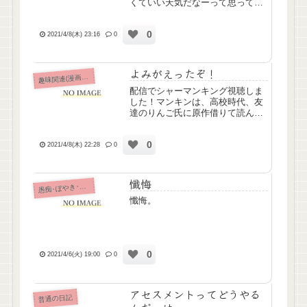
くていい天気だなーって思ってた
のに、明日の予報、雪らしいです
＼(^o^)／先日スタッドレスからノ
0
ーマルにタイヤ交換してもらった
2021/4/8(木) 23:16
0
ばっかりなのに泣今日は妹ちゃん
をクリニックにつれて行っ...
よみがえったぞ！
味関連(漫画ｱﾆﾒ排球etc)
趣
配信でシャーマンキング視聴しま
した！マンキンは、高校時代、友
達のりんご氏に原作借りて読んで
た思い出があるんです☺️当時へ/
夕/リ/アにもハマってたから、ま
0
さか令和になってマンキンとへ/
2021/4/8(木) 22:28
0
夕/リ/アをアニメで同時期に見れ
るようになるなんて、高校...
懺悔
痴･ぼやき･病み記事
愚
懺悔。
0
2021/4/6(火) 19:00
0
アセスメントってどうやる
普通の日記