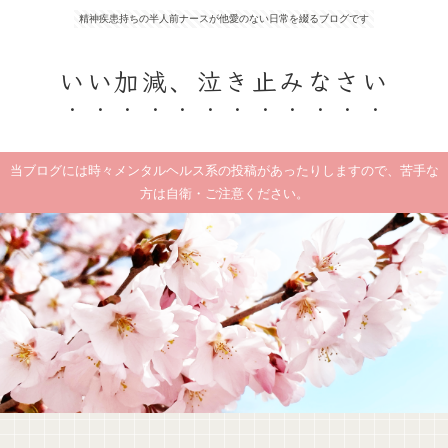
精神疾患持ちの半人前ナースが他愛のない日常を綴るブログです
いい加減、泣き止みなさい
当ブログには時々メンタルヘルス系の投稿があったりしますので、苦手な
方は自衛・ご注意ください。