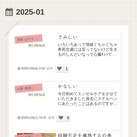
2025-01
さみしい
痴･ぼやき･病み記事
愚
いろいろあって情緒ぐちゃぐちゃ
希死念慮には至ってないけど生き
るのしんどいなって心臓ｷｭｯて苦
しいずっと独りでさみしい、虚し
いよどうやったら好きなひとに好
1
きになってもらえるの？みんなが
2025/1/29(水) 2:50
0
当たり前みたいに経験するような
ことわたしは経験しないまま歳...
かなしい
仕
事･看護について
今日初めてエンゼルケアをさせて
いただきました過去にステルベン
にあたったことはあるのですがエ
ンゼルケアを行うのは初めてです
ご家族さんいらっしゃるから泣か
0
ない、泣いちゃダメって思ってた
2025/1/25(土) 19:25
0
のにホロっと涙してしまいまし
た……ちょっと気持ちしんどくな
っ...
経験不足を痛感するの巻
事･看護について