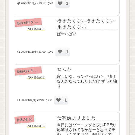
1
なさんのこと考えたら安易に弱音
2025/1/13(月) 18:17
0
吐けないなってなんとか頑張って
います。レッドゾーン対応の看...
行きたくない行きたくない
痴･ぼやき･病み記事
愚
生きたくない
ばーいばい
1
2025/1/11(土) 23:00
0
なんか
痴･ぼやき･病み記事
愚
寂しいな、ってやっぱわたし独り
なんだなってわたしだけ ずっと独
り
1
2025/1/8(水) 23:00
0
仕事始まりました
普通の日記
今日にはゾーニングとフルPPE対
応解除されてるかなーと思って出
勤したんですけど、解除されてま