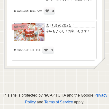
せんでした(´・ω・`)というわけで
今日も頑張ったんだけど、帰宅後
3
家族間でまた揉め事があり大泣
2025/1/2(木) 19:11
0
き。へとへとになって帰ってきた
のにあんまりだ……。揉め...
あけおめ2025！
普通の日記
今年もよろしくお願いします！
3
2025/1/1(水) 0:00
0
This site is protected by reCAPTCHA and the Google
Privacy
Policy
and
Terms of Service
apply.