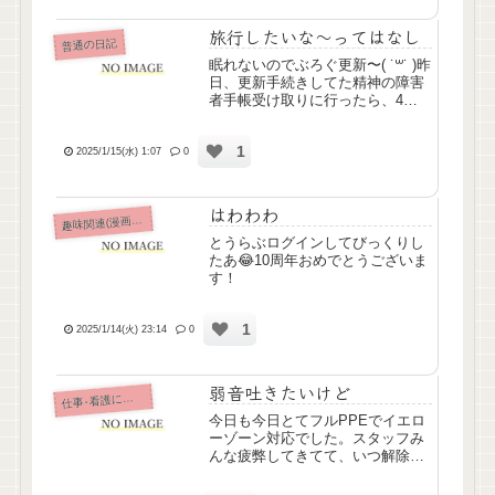
けに減量になりました！嬉しい😆
献血できるようになりたいので
旅行したいな～ってはなし
普通の日記
い...
眠れないのでぶろぐ更新〜( ˙꒳​˙ )昨
日、更新手続きしてた精神の障害
者手帳受け取りに行ったら、4月
からJRの割引なりますよって言わ
れたんだけど、100km以上でらし
1
いのよね割とよく仙台に行くんだ
2025/1/15(水) 1:07
0
けど、仙台までは100kmないから
使えなく...
はわわわ
味関連(漫画ｱﾆﾒ排球etc)
趣
とうらぶログインしてびっくりし
たあ😂10周年おめでとうございま
す！
1
2025/1/14(火) 23:14
0
弱音吐きたいけど
仕
事･看護について
今日も今日とてフルPPEでイエロ
ーゾーン対応でした。スタッフみ
んな疲弊してきてて、いつ解除に
なるのかなって不安で。でもコロ
ナ禍全盛期の頃の医療従事者のみ