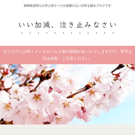
精神疾患持ちの半人前ナースが他愛のない日常を綴るブログです
いい加減、泣き止みなさい
当ブログには時々メンタルヘルス系の投稿があったりしますので、苦手な
方は自衛・ご注意ください。