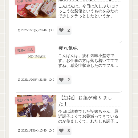
仕
こんばんは。今日は久しぶりにけ
っこうな裂傷というものをみたの
で少しクラっとしたというか、う
わぁ血だｧ！ってなりました😥(自
分のアムカの切り傷は平気なのま
2
じで謎っすね←)ステリーで応急処
2025/1/21(火) 23:46
0
置、ドクターコールして結局何針
かナートしたらしいです。裂...
疲れ気味
普通の日記
こんばんは。疲れ気味小埜寺で
す。お仕事の方は落ち着いててで
すね、感染症収束したのでフル
PPEでの対応が解除になったので
一安心です。約半月のあいだ頑張
2
ったよ～(；∇；)じゃなんで疲れ気
2025/1/20(月) 21:56
0
味なん？かといいますと、、、家
の介護問題です。うちの御年9...
【朗報】お薬が減りまし
診／抑うつ／自傷 など
受
た！
今日は診察でした💡妹ちゃん、最
近調子よくてお薬減ってきている
のが羨ましくて、わたしも調子は
悪くないので減らしたいですって
3
主治医に言ったら、朝晩飲んでた
2025/1/15(水) 15:40
0
抗うつ薬と副作用止めが朝の分だ