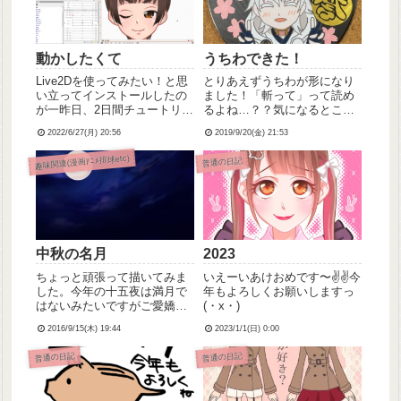
動かしたくて
うちわできた！
Live2Dを使ってみたい！と思
とりあえずうちわが形になり
い立ってインストールしたの
ました！「斬って」って読め
が一昨日、2日間チュートリア
るよね…？？気になるところ
ルや解説動画見ながら設定や
もいろいろあるんだけどとり
2022/6/27(月) 20:56
2019/9/20(金) 21:53
らなんやらいろいろ触ってみ
あえずはこんな感じで！頑張
たところ……とりあえずここ
りました(・ω・)
趣味関連(漫画ｱﾆﾒ排球etc)
普通の日記
まで動かせるようになりまし
た！過去に何度か、同じよう
にイラストを動かせる「え...
中秋の名月
2023
ちょっと頑張って描いてみま
いえーいあけおめです〜✌✌今
した。今年の十五夜は満月で
年もよろしくお願いしますっ
はないみたいですがご愛嬌っ
(・x・)
てことで。
2016/9/15(木) 19:44
2023/1/1(日) 0:00
普通の日記
普通の日記