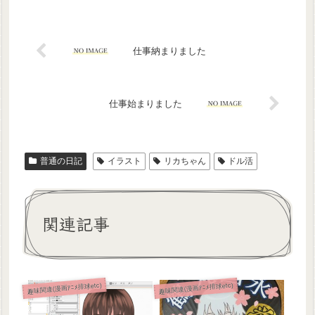
仕事納まりました
仕事始まりました
普通の日記
イラスト
リカちゃん
ドル活
関連記事
趣味関連(漫画ｱﾆﾒ排球etc)
趣味関連(漫画ｱﾆﾒ排球etc)