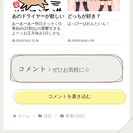
あのドライヤーが欲しい
どっちが好き？
あーあーあー明日さっそく仕
はっぴーばれんたいん！
事始め(日勤)なの憂鬱すぎる
よーぅお正月休み1日しかなか
った😢ま、それはおいといて(
2019/1/1(火) 21:36
2019/2/14(木) 0:00
੭˙꒳ ˙)੭T.M.Revolutionのドラ
イヤーが欲しいなって思っ
て。今使ってるドライヤー、
叔母からのおさがりで、下手
した...
コメント
ぜひお気軽に☆
コメントを書き込む
ホーム
日記
普通の日記