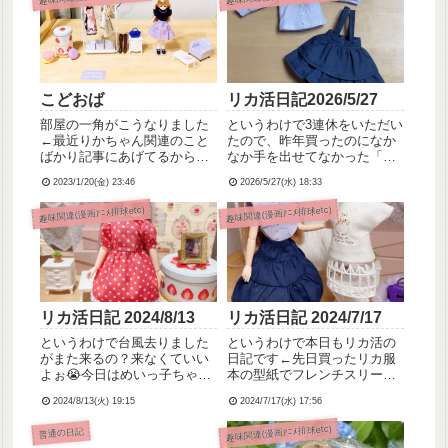
こどおば
リカ活日記2026/5/27
部屋の一角がこうなりました
というわけで3連休をいただい
←最近りかちゃん関連のこと
たので、昨年買ったのになか
ばかり記事にあげてるから読
なか手を出せてなかった「手
者さん引いてるだろうか、、
作りしたいリカちゃんの着せ
2023/1/20(金) 23:46
2026/5/27(水) 18:33
どこに出しても恥ずかしいこ
かえ服 Sweet Style」より、(↑
どおば喪女だと自覚はしてる
ポチった時の記事です)ボウタ
趣味関連(漫画ｱﾆﾒ排球etc)
趣味関連(漫画ｱﾆﾒ排球etc)
ので許してください😭
イブラウスとティアードスカ
ートをやっと……やっと作る
ことができま...
リカ活日記 2024/8/13
リカ活日記 2024/7/17
というわけで台風去りました
というわけで本日もリカ活の
がまた来るの？来なくていい
日記です←先日買ったリカ服
よぉ😭今日はめいっ子ちゃん
本の型紙でフレンチスリーブ
にリクエストされていたみに
のTシャツを作りました。う
2024/8/13(火) 19:15
2024/7/17(水) 17:56
ーちゃんのワンピースとカチ
さぎさんはアイロンプリント
ューシャを作ってました。型
でくっつけました。アイロン
趣味関連(漫画ｱﾆﾒ排球etc)
普通の日記
紙と作り方はこないだ買った
プリント紙、カラー地用のを