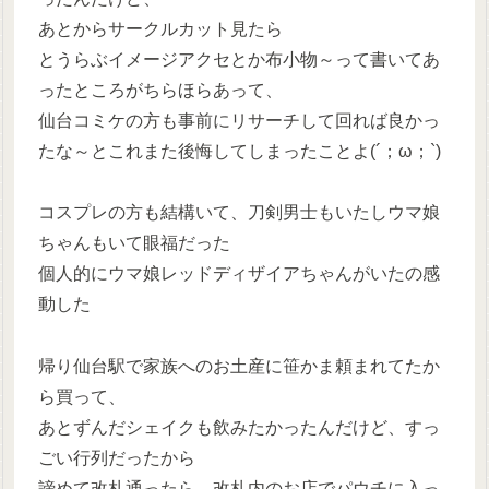
あとからサークルカット見たら
とうらぶイメージアクセとか布小物～って書いてあ
ったところがちらほらあって、
仙台コミケの方も事前にリサーチして回れば良かっ
たな～とこれまた後悔してしまったことよ(´；ω；`)
コスプレの方も結構いて、刀剣男士もいたしウマ娘
ちゃんもいて眼福だった
個人的にウマ娘レッドディザイアちゃんがいたの感
動した
帰り仙台駅で家族へのお土産に笹かま頼まれてたか
ら買って、
あとずんだシェイクも飲みたかったんだけど、すっ
ごい行列だったから
諦めて改札通ったら、改札内のお店でパウチに入っ