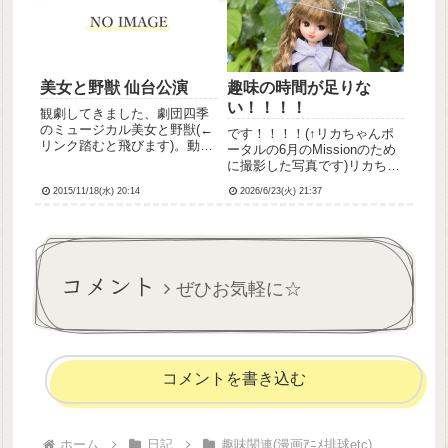
こちらの本です。袖縫いつけ
使ったので白地がちょっと目
るのとギャザー寄せるの、あ
立つから、白地用のにすれば
とカチ...
よかっ...
美女と野獣 仙台公演
趣味の時間が足りな
い！！！！
観劇してきました、劇団四季
のミュージカル美女と野獣(←
です！！！！(↑リカちゃんポ
リンク踏むと飛びます)。動画
ータルの6月のMissionのため
も貼っておきます。再生でき
に撮影した写真です)リカちゃ
ない場合はこちらです。感
んやねんどろいどどーるのお
想。あのね。とにかくもう一
2015/11/18(水) 20:14
2026/6/23(火) 21:37
洋服新しいの作りたいしイラ
回観たい本っっ当に素晴らし
ストも全然描けてないしキー
かった。だって拍手がなかな
ボードの練習も全然できてな
か鳴りやまなくて何回も何回
いよー明日は休みだけど眼科
もカ...
行かなきゃだし趣味の...
コメント
ぜひお気軽に☆
コメントを書き込む
ホーム
日記
趣味関連(漫画ｱﾆﾒ排球etc)