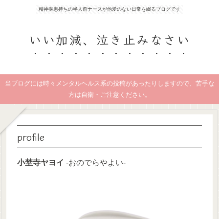
精神疾患持ちの半人前ナースが他愛のない日常を綴るブログです
いい加減、泣き止みなさい
当ブログには時々メンタルヘルス系の投稿があったりしますので、苦手な
方は自衛・ご注意ください。
profile
小埜寺ヤヨイ
‐おのでらやよい‐