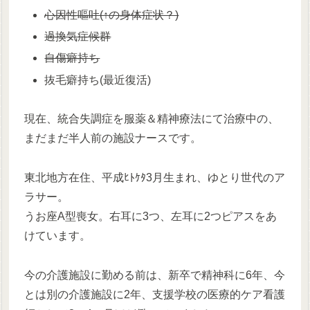
心因性嘔吐(↑の身体症状？)
過換気症候群
自傷癖持ち
抜毛癖持ち(最近復活)
現在、統合失調症を服薬＆精神療法にて治療中の、
まだまだ半人前の施設ナースです。
東北地方在住、平成ﾋﾄｹﾀ3月生まれ、ゆとり世代のア
ラサー。
うお座A型喪女。右耳に3つ、左耳に2つピアスをあ
けています。
今の介護施設に勤める前は、新卒で精神科に6年、今
とは別の介護施設に2年、支援学校の医療的ケア看護