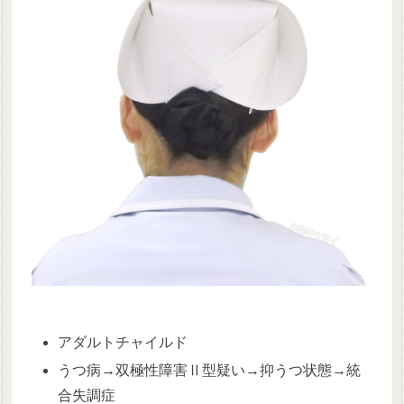
アダルトチャイルド
うつ病→双極性障害Ⅱ型疑い→抑うつ状態→統
合失調症