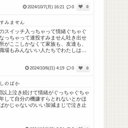
泣きのスイッチが入ってしまいまして
2024/10/7(月) 16:21
0
0
病み記...
すみません
のスイッチ入っちゃって情緒ぐちゃぐ
なっちゃって連投すみません吐き出せ
所がここしかなくて家族も、友達も、
職場もみんないい人たちでわたしは恵
てる、しあわせなはずなのにこころが
な感じがして満たされないのは誰かに
2024/10/6(日) 4:19
0
0
れたいく...
しのばか
間以上泣き続けて情緒がぐっちゃぐちゃ
年して自分の機嫌すらとれないとかほ
ばかじゃないのいい加減まじで泣き止