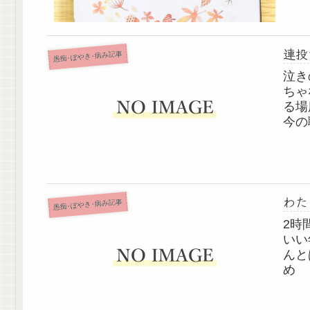
んか
な、
連投
愚痴･ぼやき･病み記事
泣き
ちゃ
る場
今の
まれ
空虚
愛さ
わた
愚痴･ぼやき･病み記事
2時
いい
んと
め