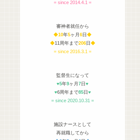
= since 2014.4.1 =
審神者就任から
◆
10
年
5
ヶ月
6
日
◆
◆
11周年まで
206
日
◆
= since 2016.3.1 =
監督生になって
♥
5
年
9
ヶ月
7
日
♥
♥
6周年まで
85
日
♥
= since 2020.10.31 =
施設ナースとして
再就職してから