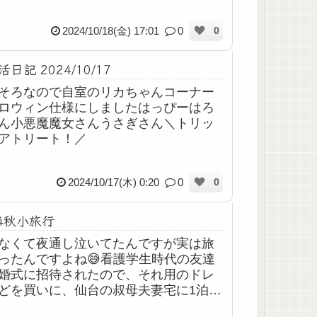
2024/10/18(金) 17:01
0
0
日記 2024/10/17
そろなので自室のリカちゃんコーナー
ロウィン仕様にしましたはっぴーはろ
ん小悪魔魔女さんうさぎさん＼トリッ
アトリート！／
2024/10/17(木) 0:20
0
0
24秋小旅行
なくて夜通し泣いてたんですが実は旅
ったんですよね😅看護学生時代の友達
婚式に招待されたので、それ用のドレ
どを買いに、仙台の叔母夫妻宅に1泊さ
いただいてたのですが、就床したらな