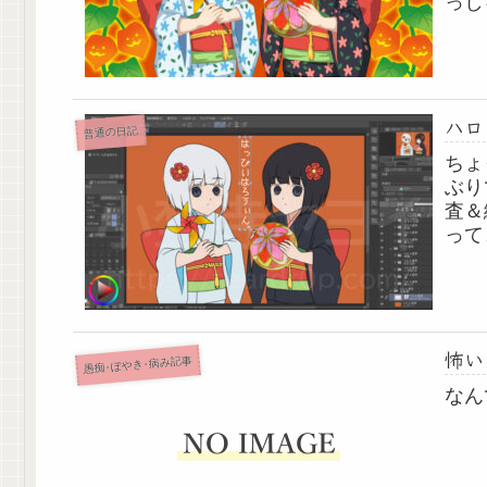
っし
サイ
いね
いい.
ハロ
普通の日記
ちょ
ぶり
査＆
って
てな
だっ
なの
怖い
愚痴･ぼやき･病み記事
なん