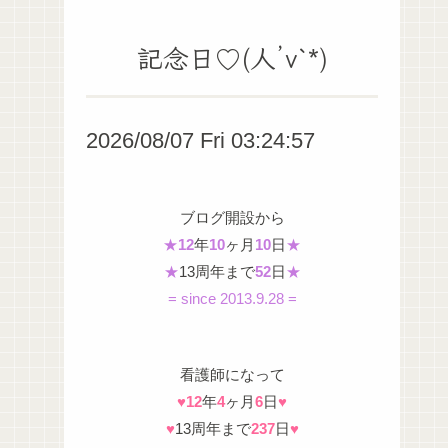
記念日♡(人’v`*)
2026/08/07 Fri 03:24:59
ブログ開設から
★
12
年
10
ヶ月
10
日
★
★
13周年まで
52
日
★
= since 2013.9.28 =
看護師になって
♥
12
年
4
ヶ月
6
日
♥
♥
13周年まで
237
日
♥