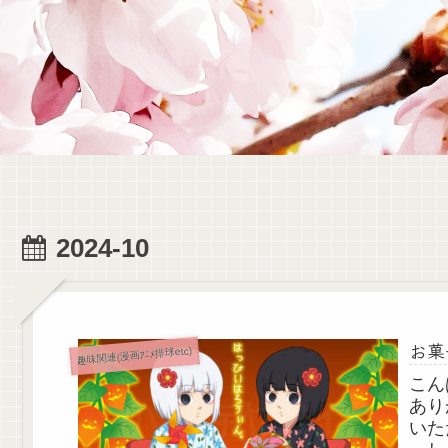
2024-10
お菓
趣味関連(漫画ｱﾆﾒ排球etc)
こん
あり
いた