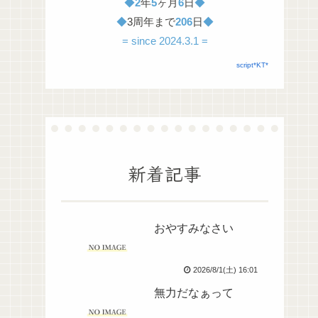
◆
2
年
5
ヶ月
6
日
◆
◆
3周年まで
206
日
◆
= since 2024.3.1 =
script*KT*
新着記事
おやすみなさい
2026/8/1(土) 16:01
無力だなぁって