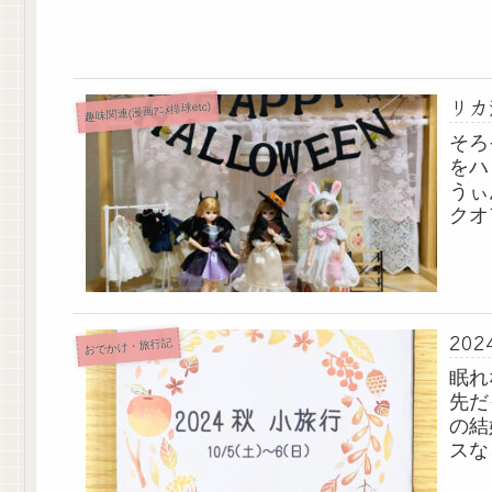
リカ活
趣味関連(漫画ｱﾆﾒ排球etc)
そろ
をハ
うぃ
クオ
20
おでかけ・旅行記
眠れ
先だ
の結
スな
せて