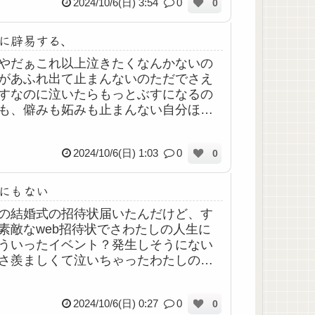
2024/10/6(日) 3:54
0
0
に辟易する、
やだぁこれ以上泣きたくなんかないの
があふれ出て止まんないのただでさえ
すなのに泣いたらもっとぶすになるの
も、僻みも妬みも止まんない自分ほん
いやだきらいいつになったらしねる
もうこれ以上みじめに醜く生きたくな
2024/10/6(日) 1:03
0
0
いきるのつ...
にもない
の結婚式の招待状届いたんだけど、す
素敵なweb招待状でさわたしの人生に
ういったイベント？発生しそうにない
さ羨ましくて泣いちゃったわたしの分
しあわせになってね看護学生時代、同
で同じ屋根の下同じ釜のごはん食べて
2024/10/6(日) 0:27
0
0
通り苦...