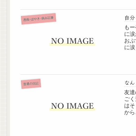
自分
愚痴･ぼやき･病み記事
もー
に涙
おぶ
に涙
っと
の、
いよ
なん
普通の日記
友達
ごく
はそ
から
まで
じ寮
文字