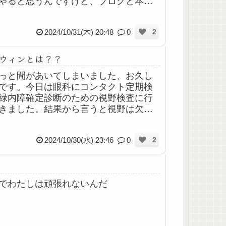
ゃると思うんですけど、ブログと本家
トをちょこちょこいじってまして、い
ボタンも新しく導入してみたのです💡
2024/10/31(木) 20:48
0
2
..
ウィンとは？？
っと間があいてしまいました、お久し
です。今日は眼科にコンタクト定期検
緑内障確定診断のための視野検査に行
きました。結果から言うと視野は欠け
いから緑内障ではないですねってこと
たんだけど、変わらず眼圧は高いまま
2024/10/30(水) 23:46
0
2
で、眼圧...
でわたしは頑張れないんだ