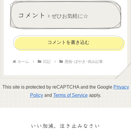
泣きわめき、夜間だったけど
べ？」って、ニヤニヤ笑いな
病院に行って看護師さんにな
がらのたまう。さすがにデリ
コメント
だめても...
カシー...
ぜひお気軽に☆
コメントを書き込む
ホーム
日記
愚痴･ぼやき･病み記事
This site is protected by reCAPTCHA and the Google
Privacy
Policy
and
Terms of Service
apply.
いい加減、泣き止みなさい