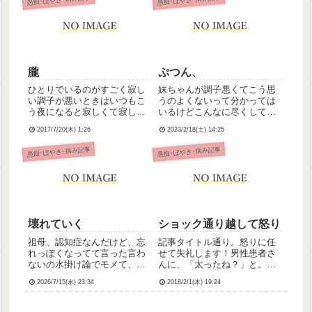
朧
ぷつん、
ひとりでいるのがすごく寂し
妹ちゃんが調子悪くてこう思
い調子が悪いときはいつもこ
うのよくないって分かっては
う夜になると寂しくて寂しく
いるけどこんなに尽くしてる
てたまらなくなるわたしはひ
つもりなのに癇癪起こされる
2017/7/20(木) 1:26
2023/2/18(土) 14:25
とりずーっとひとりこれまで
のは何が不満なの？って考え
もこれからもずっとそう寂し
ちゃうばあちゃんも認知症っ
愚痴･ぼやき･病み記事
愚痴･ぼやき･病み記事
い
て診断されるしなんか限界か
もしれないどこか遠くに行き
たい
壊れていく
ショック通り越して怒り
祖母、認知症なんだけど、忘
記事タイトル通り。怒りに任
れっぽくなってて言った言わ
せて失礼します！男性患者さ
ないの水掛け論でモメて、感
んに、「太ったね？」と。そ
情のコントロールできなくな
こまでならまあよし。しかし
2026/7/15(水) 23:34
2018/2/1(木) 19:24
ってきてることもあり強い口
患者さん、そこで終わらな
調で口論になりわたし大泣
い。「60キロ以上あるでし
き。死にたい、今日死ぬって
ょ？」「俺58キロ、羨ましい