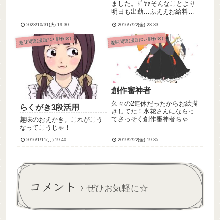
してください＞＜ダーティマ
ました。ﾄﾞﾔｧそんなことより
カロンって言うんですけど🥺
明日も出勤…ふええお給料日
はよ来ーーいっ！
2023/10/31(火) 19:30
2016/7/22(金) 23:33
趣味関連(漫画ｱﾆﾒ排球etc)
趣味関連(漫画ｱﾆﾒ排球etc)
創作審神者
久々の2連休だったからお絵描
らくがき3段活用
きしてた！氷花さんにならっ
てさっそく創作審神者ちゃん
趣味のおえかき。これがこう
を描きました(・ω・)と言って
なってこうじゃ！
も以前描いたものを加筆修正
2016/1/11(月) 19:40
2019/2/22(金) 19:35
しただけなのだけど…💦思い
っきり活撃審神者さんに影響
受けてますもっとかわいい和
ロリ服を着せてあげたかっ
た...
コメント
ぜひお気軽に☆