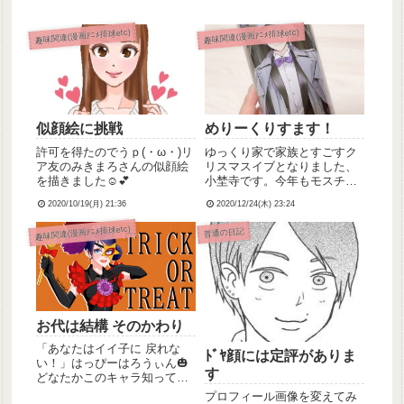
趣味関連(漫画ｱﾆﾒ排球etc)
趣味関連(漫画ｱﾆﾒ排球etc)
似顔絵に挑戦
めりーくりすます！
許可を得たのでうｐ(・ω・)リ
ゆっくり家で家族とすごすク
ア友のみきまろさんの似顔絵
リスマスイブとなりました、
を描きました☺️💕
小埜寺です。今年もモスチキ
ンとコージーコーナーのクリ
2020/10/19(月) 21:36
2020/12/24(木) 23:24
スマスケーキ食べました◎*こ
ないだヴィレヴァン行ったら
趣味関連(漫画ｱﾆﾒ排球etc)
普通の日記
ツイステコーナーの近くにけ
っこう大きめなウツボのぬい
ぐるみ置いてあって、えっ欲
しい...
お代は結構 そのかわり
「あなたはイイ子に 戻れな
ﾄﾞﾔ顔には定評がありま
い！」はっぴーはろうぃん🎃
す
どなたかこのキャラ知ってる
方いらっしゃいましたら握手
プロフィール画像を変えてみ