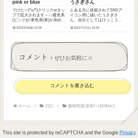
pink or blue
うさぎさん
でけた✨(*'ω'*)クリックorタッ
とある方に依頼されてSNSア
プで拡大されます～↓↓暖色系
イコン用に描いたうさぎさ
(ピンク)か寒色系(青)か決めら
ん、自分としてはけっこうい
れなくて結局どっちの色も仕
い感じに描けて満足している
2023/2/24(金) 22:06
2021/7/17(土) 23:00
上げちゃいました同系色に頼
らない配色センスが欲しい💦
まままま、でもどっちもどっ
ちで気に入ってはおります
の！よりいい感...
コメント
ぜひお気軽に☆
コメントを書き込む
ホーム
日記
趣味関連(漫画ｱﾆﾒ排球etc)
This site is protected by reCAPTCHA and the Google
Privacy