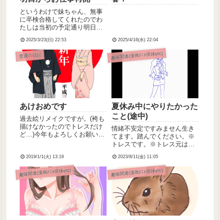
というわけで妹ちゃん、無事
に卒検合格してくれたのでわ
たしは当初の予定通り明日か
らお仕事再開です今日は明日
2025/3/23(日) 22:53
2025/4/16(水) 22:04
持って行くお休みありがとう
ございました用のお菓子を買
趣味関連(漫画ｱﾆﾒ排球etc)
普通の日記
い、あとは好きなことしての
んびり過ごしてました何して
たかというと久しぶりに脚を
描きた...
あけおめです
夏休み中にやりたかった
こと(途中)
過去絵リメイクですが。(袴も
描けなかったのでトレスだけ
情緒不安定ですみません生き
ど…)今年もよろしくお願いし
てます。踏んでください。※
ます～
トレスです。※トレス元はみ
うめさんのNostalogic踊って
2019/1/1(火) 13:19
2023/8/11(金) 11:05
みた動画です。【みうめ】
Nostalogic (single edit)を踊っ
趣味関連(漫画ｱﾆﾒ排球etc)
趣味関連(漫画ｱﾆﾒ排球etc)
てみた【赤ver】