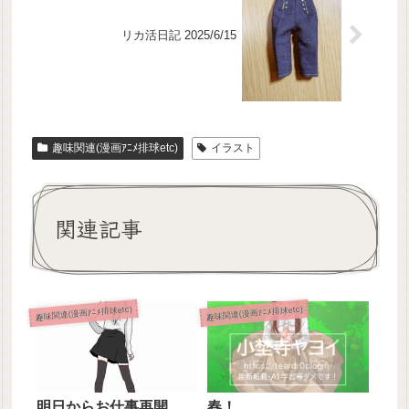
リカ活日記 2025/6/15
趣味関連(漫画ｱﾆﾒ排球etc)
イラスト
関連記事
趣味関連(漫画ｱﾆﾒ排球etc)
趣味関連(漫画ｱﾆﾒ排球etc)
明日からお仕事再開
春！