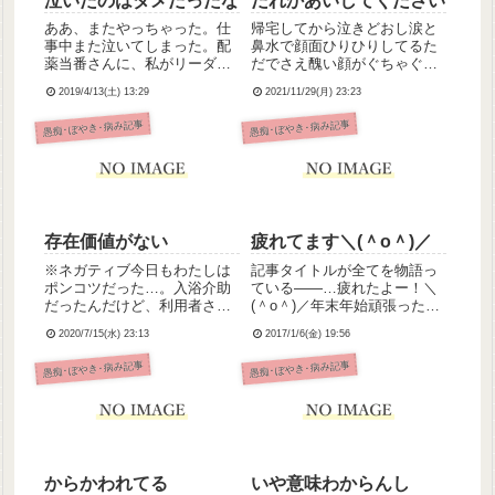
泣いたのはダメだったな
だれかあいしてください
ああ、またやっちゃった。仕
帰宅してから泣きどおし涙と
事中また泣いてしまった。配
鼻水で顔面ひりひりしてるた
薬当番さんに、私がリーダー
だでさえ醜い顔がぐちゃぐち
で薬の指示受けをした時のこ
ゃ外見のコンプレックス、失
2019/4/13(土) 13:29
2021/11/29(月) 23:23
とを確認されて、口調がなん
恋、喪女であること、希死念
かすごく責められてるように
慮が頭の中エンドレスにぐる
愚痴･ぼやき･病み記事
愚痴･ぼやき･病み記事
感じて、ぽろっときてしまっ
ぐるぐるぐる、病みツイート
た。泣けばいいって思ってん
連発でリアル知人のフォロワ
のかって思われただろうな。
ーさんドン引きだろうな生ま
私だっ...
れてき...
存在価値がない
疲れてます＼(＾o＾)／
※ネガティブ今日もわたしは
記事タイトルが全てを物語っ
ポンコツだった…。入浴介助
ている――…疲れたよー！＼
だったんだけど、利用者さん
(＾o＾)／年末年始頑張ったよ
の髪乾かすの忘れたままホー
ー！＼(＾o＾)最低人数だった
2020/7/15(水) 23:13
2017/1/6(金) 19:56
ルに誘導してしまい😣髪乾か
から大変だったよー！＼(＾o
すの忘れるか普通って自分で
＾)／疲れすぎてヒステリーで
愚痴･ぼやき･病み記事
愚痴･ぼやき･病み記事
も思ったから、介護士さんに
ブッ倒れるかと思ったよー！
もこいつ大丈夫かって思われ
＼(＾o＾)／疲弊してる状態で
ただろうな。それが原因だと
妄想の訴えを傾聴...
思うん...
からかわれてる
いや意味わからんし