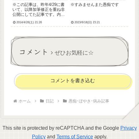
※この記事は、昨年4/29に書
※すみませんまた愚痴です
いて、以降加筆修正を重ね非
公開にしてた記事です。内容
が内容だったので公開設定に
2014/4/26(土) 21:26
2023/6/18(日) 15:21
するか散々悩んだのですが、
最近(2015/12/15)の出来事をき
っかけに公開してみることに
しました。
コメント
ぜひお気軽に☆
コメントを書き込む
ホーム
日記
愚痴･ぼやき･病み記事
This site is protected by reCAPTCHA and the Google
Privacy
Policy
and
Terms of Service
apply.