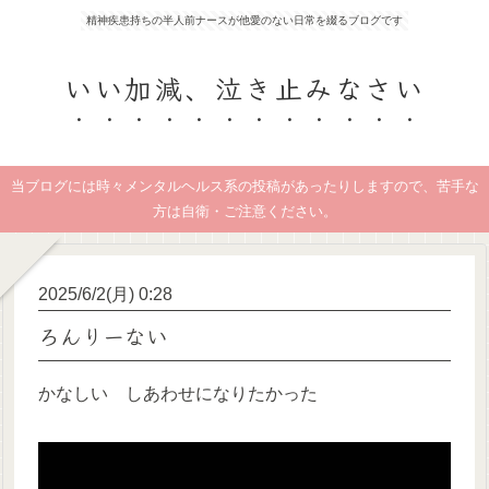
精神疾患持ちの半人前ナースが他愛のない日常を綴るブログです
いい加減、泣き止みなさい
当ブログには時々メンタルヘルス系の投稿があったりしますので、苦手な
方は自衛・ご注意ください。
2025/6/2(月) 0:28
ろんりーない
かなしい しあわせになりたかった