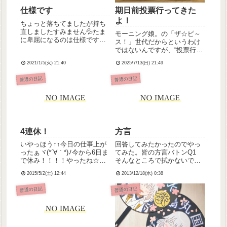
仕様です
期日前投票行ってきた
よ！
ちょっと落ちてましたが持ち
直しましたすみません💦たま
モーニング娘。の「ザ☆ピ～
に卑屈になるのは仕様ですの
ス！」世代だからというわけ
で気にしないでください(´･ω･
ではないんですが、“投票行っ
`)
て外食”してきました笑みん
2021/1/5(火) 21:40
2025/7/13(日) 21:49
な、選挙行こうね！！！！
GO！GO！選挙
普通の日記
普通の日記
4連休！
方言
いやっほう↑↑今日の仕事上が
回答してみたかったのでやっ
ったぁヾ(*´∀｀*)ﾉ今から6日ま
てみた。皆の方言バトンQ1
で休み！！！！やったね☆＼
そんなところで拭かないでそ
(^ω^＼)(／^ω^)／ﾜｰｲ
ったなどごで拭かねでーQ2
2015/5/2(土) 12:44
2013/12/18(水) 0:38
なんかこの服変な感じがする
この服えんずい (｢いずい｣っ
普通の日記
普通の日記
て言う人もいる)Q3 茶碗水に
浸しといて茶碗うるかしとい
てけでQ4 何持って...