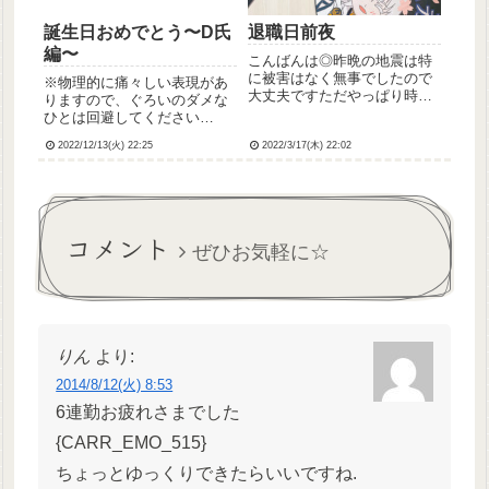
誕生日おめでとう〜D氏
退職日前夜
編〜
こんばんは◎昨晩の地震は特
に被害はなく無事でしたので
※物理的に痛々しい表現があ
大丈夫ですただやっぱり時期
りますので、ぐろいのダメな
的にもあの日のことは思い出
ひとは回避してください
してしまいますねさて、いよ
ね……！雲雀のお誕生日の数
いよ明日が退職日で
2022/12/13(火) 22:25
2022/3/17(木) 22:02
日後、今度は小中高時代の友
す！！！！本当は14日の予定
人D氏のお誕生日だったの
だったんですが、諸事情によ
で、D氏にもメールでおめで
り18日になったという💦けど
とうを伝えました。高校まで
実は明日お...
の友達とは滅多には連絡取り
コメント
合うことなく...
ぜひお気軽に☆
りん
より:
2014/8/12(火) 8:53
6連勤お疲れさまでした
{CARR_EMO_515}
ちょっとゆっくりできたらいいですね.