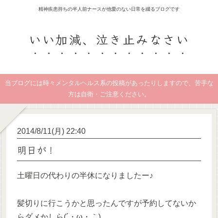
精神疾患持ちの半人前ナースが他愛のない日常を綴るブログです
いい加減、泣き止みなさい
当ブログには時々メンタルヘルス系の投稿があったりしますので、苦手な
方は自衛・ご注意ください。
2014/8/11(月) 22:40
明日が！
土曜日の代わりの半休になりましたー♪
髪切りに行こうかと思ったんですが予約してないか
らダメかしら(´・ω・｀)