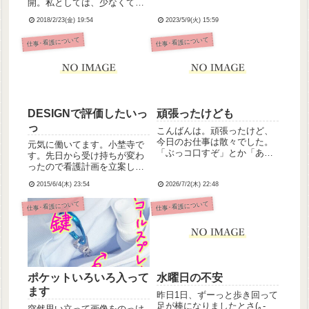
開。私としては、少なくても
しないように、手順のメモを
向こう1年くらいは看護職から
A4用紙に書き出して連休中に
2018/2/23(金) 19:54
2023/5/9(火) 15:59
距離を置くつもりだったのだ
復習して連休明けの勤務に臨
けど、今日、総師長と病棟師
仕事･看護について
仕事･看護について
みました。かくしてまた気管
長から早速(？)病棟勤務に復
吸引の対応にあたることにな
帰して欲しい旨を打診された
り、...
のだ！……早ッ！！！！マ
ジ...
DESIGNで評価したいっ
頑張ったけども
っ
こんばんは。頑張ったけど、
今日のお仕事は散々でした。
元気に働いてます。小埜寺で
「ぶっコ口すぞ」とか「あ
す。先日から受け持ちが変わ
ほ」とかめっちゃ罵倒される
ったので看護計画を立案して
し、かためのトロミ付けない
るんですが。電子カルテが恋
とむせちゃう人、「うがいし
2015/6/4(木) 23:54
2026/7/2(木) 22:48
しい(´；ω；｀)紙カルテの限
てね」って言ったのに水飲ん
界を感じる💦病院規定の用紙
仕事･看護について
仕事･看護について
じゃうし。しかも一昨日の勤
だと書ききれないぐらいなの
務時、酸素が切れてたインシ
で、めっちゃ細かい字でちま
デントが...
ちま書いてます。まるで学生
時...
ポケットいろいろ入って
水曜日の不安
ます
昨日1日、ずーっと歩き回って
足が棒になりましたとさ(｡-
突然思い立って画像をのっけ