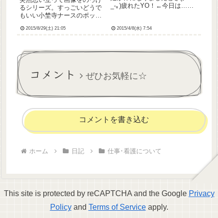
_-｡)疲れたYO！←今日は…私
るシリーズ。すっごいどうで
が一番苦手な水曜日です。ま
もいい小埜寺ナースのポッケ
だ仕事に慣れない頃、水曜日
の中身だよ。無駄に画像重い
は必ずと言っていいほど調子
2015/8/29(土) 21:05
2015/4/8(水) 7:54
から追記からいっくよー
を崩し、総師長室に泣きつい
ー！ヾ(*´∀｀*)ノ
ていました💦水曜日は忙し
く、看護師がみんなピリピ...
コメント
ぜひお気軽に☆
コメントを書き込む
ホーム
日記
仕事･看護について
This site is protected by reCAPTCHA and the Google
Privacy
Policy
and
Terms of Service
apply.