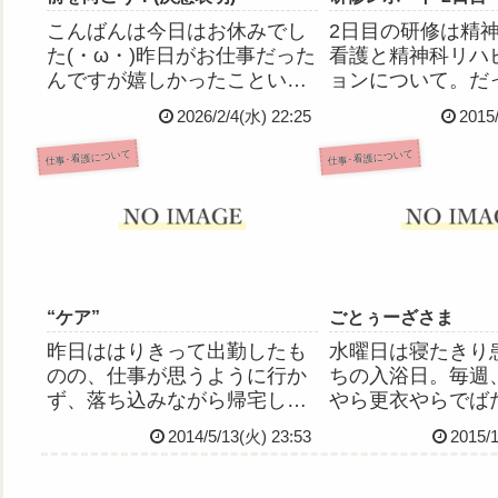
こんばんは今日はお休みでし
2日目の研修は精
た(・ω・)昨日がお仕事だった
看護と精神科リハ
んですが嬉しかったこといろ
ョンについて。だ
いろあり。「ヤヨイさんいる
が、午前の急性期
2026/2/4(水) 22:25
2015
のといないのとで全然違うか
が眠くて眠くて💦
ら毎日でも来てほしい」って
昨晩の影響)午後
仕事･看護について
仕事･看護について
言われたり、最近わたしが作
ビリテーション、
っている施設のマスコットの
ー、そしてケアに
ぬいぐるみ的なものが好評で
ーションというス
施...
て...
“ケア”
ごとぅーざさま
昨日ははりきって出勤したも
水曜日は寝たきり
のの、仕事が思うように行か
ちの入浴日。毎週
ず、落ち込みながら帰宅しま
やら更衣やらでば
した…がんばるぞー！とすご
す。今日も頑張り
2014/5/13(火) 23:53
2015/
く意気込んで出勤してっただ
日の診察にもより
けに、自分の理想像というか
が、12月中旬くら