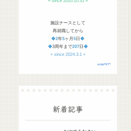
= since 2020.10.31 =
施設ナースとして
再就職してから
◆
2
年
5
ヶ月
5
日
◆
◆
3周年まで
207
日
◆
= since 2024.3.1 =
script*KT*
新着記事