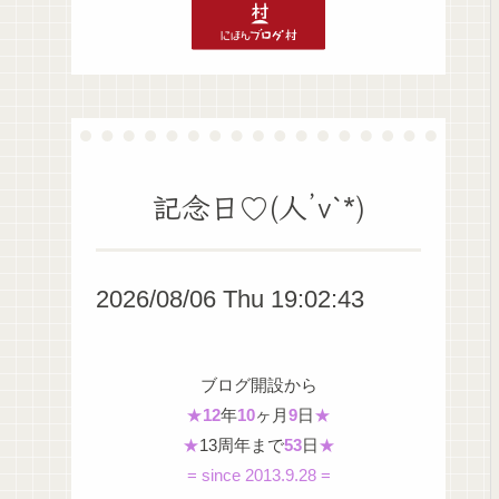
記念日♡(人’v`*)
2026/08/06 Thu 19:02:44
ブログ開設から
★
12
年
10
ヶ月
9
日
★
★
13周年まで
53
日
★
= since 2013.9.28 =