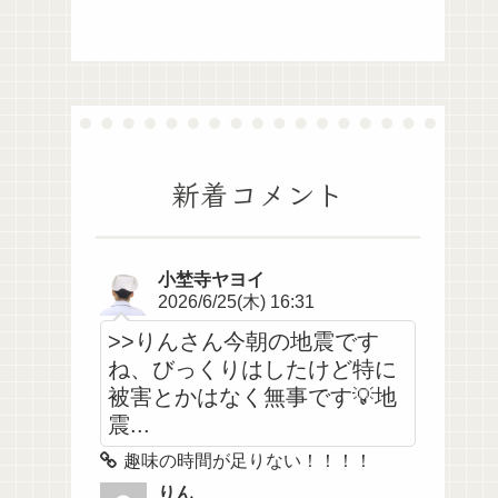
新着コメント
小埜寺ヤヨイ
2026/6/25(木) 16:31
>>りんさん今朝の地震です
ね、びっくりはしたけど特に
被害とかはなく無事です💡地
震...
趣味の時間が足りない！！！！
りん