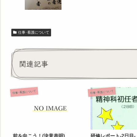
仕事･看護について
関連記事
仕事･看護について
仕事･看護について
前を向こう！(決意表明)
研修レポート‐2日目‐