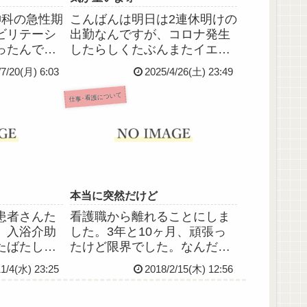
神科の急性期
こんばんは明日は2連休明けの
ビリテーシ
出勤なんですが、コロナ発生
ったんです
したらしくたぶんまたイエロ
看護の講義
ーゾーン対応ﾅﾝﾃﾞｽﾖﾈもう今か
/7/20(月) 6:03
2025/4/26(土) 23:49
(←明らかに
ら気が重いんで背中押してい
は精神科リハ
ただけると嬉しいデス……
仕事･看護について
リカバリ
おけるアサ
キルについ
本当に突然だけど
患者さんた
看護職から離れることにしま
、入浴介助
した。3年と10ヶ月、頑張っ
たばたしま
たけど限界でした。なんだ
ました。明
か、心にぽっかり大きな穴が
11/4(水) 23:25
2018/2/15(木) 12:56
けりです
あいた感じ。でも、最終的に
いまではま
は、自分で決めました。資格