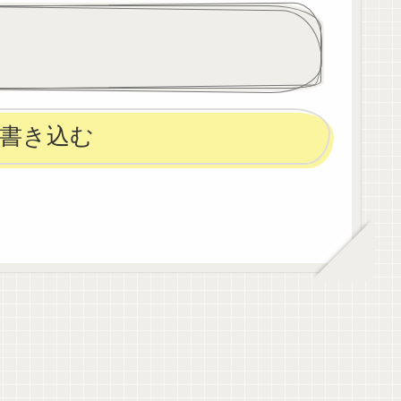
になりそう
を失ったわけじゃないけど、
、今の精神
もう自分は看護師じゃなくな
り私本来の
るんだなぁって思うと寂しい
し、悔...
書き込む