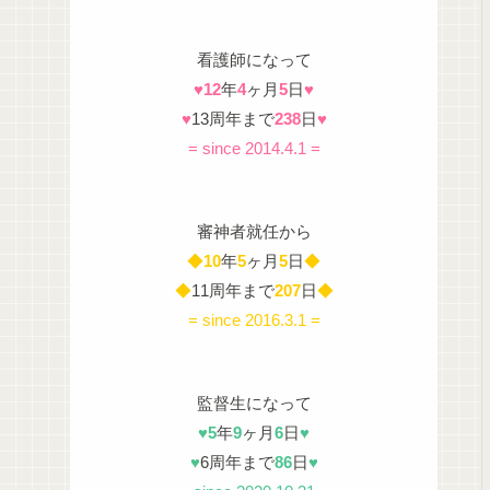
看護師になって
♥
12
年
4
ヶ月
5
日
♥
♥
13周年まで
238
日
♥
= since 2014.4.1 =
審神者就任から
◆
10
年
5
ヶ月
5
日
◆
◆
11周年まで
207
日
◆
= since 2016.3.1 =
監督生になって
♥
5
年
9
ヶ月
6
日
♥
♥
6周年まで
86
日
♥