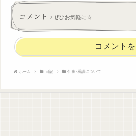
目標？と現実とのギャップが
だ午前のみの勤務
大きくて残念だったという
です。総師長曰く
か。そんで帰ってきたら疲れ
状態がベストであ
コメント
ぜひお気軽に☆
でものす...
あるべ...
コメントを
ホーム
日記
仕事･看護について