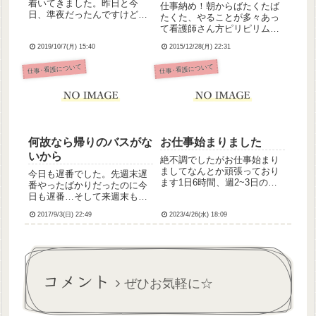
着いてきました。昨日と今
仕事納め！朝からばたくたば
日、準夜だったんですけど代
たくた、やることが多々あっ
わってもらいました。やっぱ
て看護師さん方ピリピリムー
り、私は鬱を盾にして甘えて
ド、私もイライラしちゃって
いる。もういい歳したアラサ
2019/10/7(月) 15:40
2015/12/28(月) 22:31
た。反省。そんなピリピリム
ーなんですが、こうやって甘
ードの中で起こった笑い話。
仕事･看護について
仕事･看護について
えて。恥ずかしい…ほんとす
うちの病院は入退院や外泊の
みません。昨日は出勤したん
際、患者さんの私物を点検し
ですが、...
て、リストを書くんです。
で、カミ...
何故なら帰りのバスがな
お仕事始まりました
いから
絶不調でしたがお仕事始まり
ましてなんとか頑張っており
今日も遅番でした。先週末遅
ます1日6時間、週2~3日の勤
番やったばかりだったのに今
務ですいままで働いてた精神
日も遅番…そして来週末もと
科病棟と介護施設では一般病
いう。私、遅番は苦手という
棟ほどではないにせよ対象者
2017/9/3(日) 22:49
2023/4/26(水) 18:09
か、なかなか気乗りしないか
が多く結構バタバタだったの
らなんだかなー…早番は早く
ですが今回の支援学校でのお
帰れるから好きなんですけ
仕事は対象者も少なめで時間
ど。明日は休みの深夜入り。
の...
今度は准看さんとのペアだか
コメント
ら緊張す...
ぜひお気軽に☆