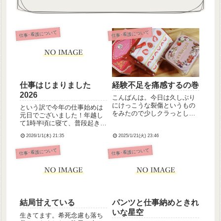
仕事･看護について
仕事･看護について
仕事はじまりました
経験不足を痛感するの巻
2026
こんばんは。今日は久しぶり
にけっこうな裂傷というもの
という訳で今年の仕事始めは
をみたので少しクラっとした
元日でございました！年越し
というか、うわぁ血だｧ！って
て1時半頃に寝て、普段起きる
なりました😥(自分のアムカの
時間は出勤時間ギリギリの8時
切り傷は平気なのまじで謎っ
2026/1/1(木) 21:35
2025/1/21(火) 23:46
台なのに、今朝は6時ぴったり
すね←)ステリーで応急処置、
のアラームですっきりしゃき
仕事･看護について
仕事･看護について
ドクターコールして結局何針
っと目が覚めました👀しかも
かナートしたらしいです。
起きる直前、詳細は忘れたけ
裂...
どなんか楽しくお仕事する
夢...
結局甘えている
パンツと仕事納めときれ
いな星空
生きてます。希死念慮も落ち