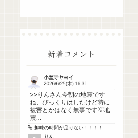
新着コメント
小埜寺ヤヨイ
2026/6/25(木) 16:31
>>りんさん今朝の地震です
ね、びっくりはしたけど特に
被害とかはなく無事です💡地
震...
趣味の時間が足りない！！！！
りん