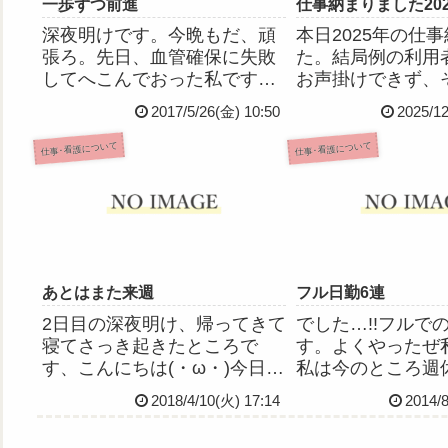
一歩ずつ前進
仕事納まりました202
深夜明けです。今晩もだ、頑
本日2025年の仕
張ろ。先日、血管確保に失敗
た。結局例の利用
してへこんでおった私です
お声掛けできず、
が、今日は成功しました！今
心残りだけど、お
2017/5/26(金) 10:50
2025/12
日の朝の採血は7名いて、その
し上がってたから
うち私がとったのはたった1
信じたい……💦そ
仕事･看護について
仕事･看護について
名…(´・ω・`)たったの1名だ
専務からねぎらい
ったけど！けど、私にとって
だけるとのことで
は大きな1名だったの！血管...
類をいただきまし
が...
あとはまた来週
フル日勤6連
2日目の深夜明け、帰ってきて
でした…!!フルで
寝てさっき起きたところで
す。よくやったぜ私
す、こんにちは(・ω・)今日は
私は今のところ週
昨日とはまた別のベテラン准
前の一般的な休日
2018/4/10(火) 17:14
2014/
看さんとのペアだったのだけ
じで、奇数週の土
ど、今日は昨日よりも上手に
です。なので昨日