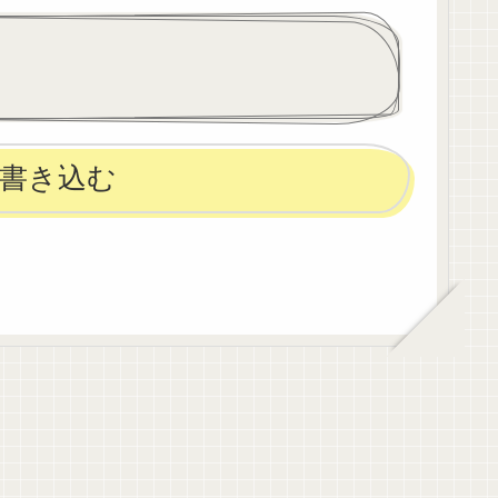
が、急遽フ
帰れるから好きなんですけ
た。体調不
ど。明日は休みの深夜入り。
の代...
今度は准看さんとのペアだか
ら緊張す...
書き込む