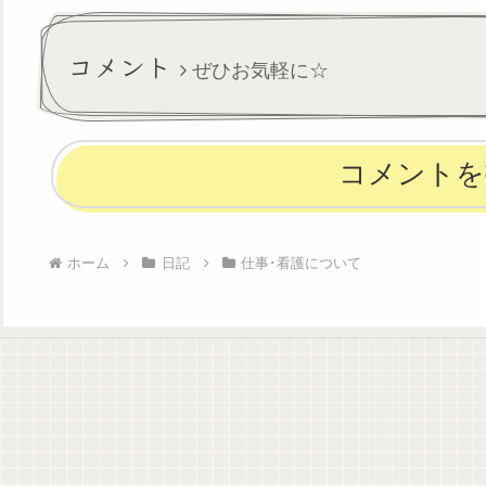
送れたと思う！やったね♪いつ
予定だったんです
も自信が持てない私だけど、
ル日勤となりまし
今日の申し送りは90点くら...
良で年次とった先輩
コメント
ぜひお気軽に☆
コメントを
ホーム
日記
仕事･看護について