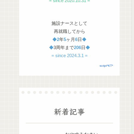
= since 2020.10.31 =
施設ナースとして
再就職してから
◆
2
年
5
ヶ月
6
日
◆
◆
3周年まで
206
日
◆
= since 2024.3.1 =
script*KT*
新着記事