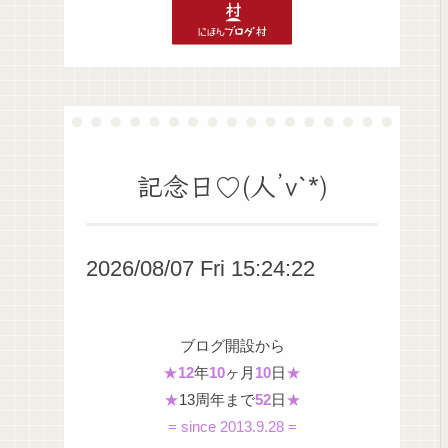
記念日♡(人’v`*)
2026/08/07 Fri 15:24:23
ブログ開設から
★
12
年
10
ヶ月
10
日
★
★
13周年まで
52
日
★
= since 2013.9.28 =