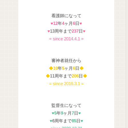
看護師になって
♥
12
年
4
ヶ月
6
日
♥
♥
13周年まで
237
日
♥
= since 2014.4.1 =
審神者就任から
◆
10
年
5
ヶ月
6
日
◆
◆
11周年まで
206
日
◆
= since 2016.3.1 =
監督生になって
♥
5
年
9
ヶ月
7
日
♥
♥
6周年まで
85
日
♥