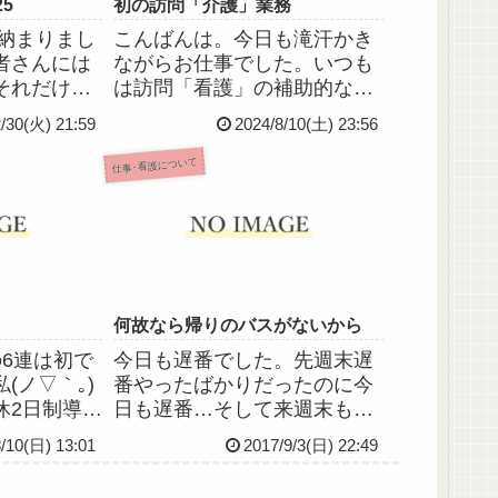
5
初の訪問「介護」業務
事納まりまし
こんばんは。今日も滝汗かき
者さんには
ながらお仕事でした。いつも
それだけが
は訪問「看護」の補助的な業
昼普通に召
務とかコール対応なんだけ
/30(火) 21:59
2024/8/10(土) 23:56
大丈夫だと
ど、今日は初めての訪問「介
して今年も
護」の業務で、ひたすら排泄
仕事･看護について
の品がいた
の介助でした。ほんとに汗や
、おもち3種
ばかったｗいつもの業務だと
た。あり
コール対応も兼ねてるからあ
っちこっ...
何故なら帰りのバスがないから
の6連は初で
今日も遅番でした。先週末遅
(ノ▽｀｡)
番やったばかりだったのに今
休2日制導入
日も遅番…そして来週末もと
みたいな感
いう。私、遅番は苦手という
8/10(日) 13:01
2017/9/3(日) 22:49
曜は半ドン
か、なかなか気乗りしないか
も半ドンの
らなんだかなー…早番は早く