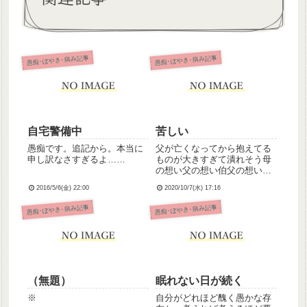
愚痴･ぼやき･病み記事
愚痴･ぼやき･病み記事
自宅警備中
苦しい
愚痴です。追記から。本当に
父が亡くなってから抱えてる
申し訳なさすぎるよ……
ものが大きすぎて潰れそう母
の想い父の想い伯父の想い両
親が離婚してなければこんな
2016/5/6(金) 22:00
2020/10/7(水) 17:16
に苦しい思いしなかったのか
なとか考えてもしょうがない
愚痴･ぼやき･病み記事
愚痴･ぼやき･病み記事
し頭の中ぐちゃぐちゃであま
りにも苦しいですでも父の分
までちゃんと生きるって決め
たから...
（無題）
眠れない日が続く
※
自分がどれほど醜く愚かな存