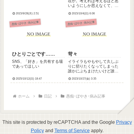
在か。考えれば考えるほど悪
いようにしか思えなくて、泣
けてくる。私の願いは、一刻
2015/9/28(月) 2:51
2015/10/4(日) 6:06
も早くこの世から消え去るこ
と。死にたい。本当にただそ
愚痴･ぼやき･病み記事
愚痴･ぼやき･病み記事
れだけ。何をしていても常に
「死にたい」というタナトス
が存在し私の思考について回
ってく...
ひとりごとです……
苛々
SNS、「好き」を共有する場
イライラもやもやして久しぶ
であってほしい
りに切りたくなってしまった
誰かにぶちまけたいけど誰に
頼ったらいいのか分かんな
2025/10/12(日) 18:47
2023/10/27(金) 3:35
い……
ホーム
日記
愚痴･ぼやき･病み記事
This site is protected by reCAPTCHA and the Google
Privacy
Policy
and
Terms of Service
apply.