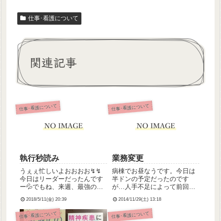
仕事･看護について
関連記事
仕事･看護について
仕事･看護について
執行秒読み
業務変更
うぇぇ忙しいよおおおお↯↯
病棟でお昼なうです。今日は
今日はリーダーだったんです
半ドンの予定だったのです
ー💦でもね、来週、最強の腐
が…人手不足によって前回同
女子・枢木ちゃんと一緒に執
様、日勤にかり出されまし
2018/5/11(金) 20:39
2014/11/29(土) 13:18
行されに行く予定だから、そ
た。日勤になったのは全然構
れを楽しみに頑張っているの
わないんですが…今日に限っ
仕事･看護について
仕事･看護について
♪(*ฅ́˘ฅ̀*)(ちなみに枢木ちゃん
て家族揃って行楽に出掛けや