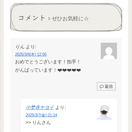
ーブ小っさい！(；▽；)ピッ
注意って感じだったのでなん
チ無くて作業効率悪い！(；
とかや...
▽；)私的覚え書き。今後...
コメント
ぜひお気軽に☆
りん
より:
2025/3/6(木) 12:05
おめでとうございます！拍手！
がんばっています！❤️❤️❤️❤️❤️
返信
小埜寺ヤヨイ
より:
2025/3/7(金) 21:24
>> りんさん