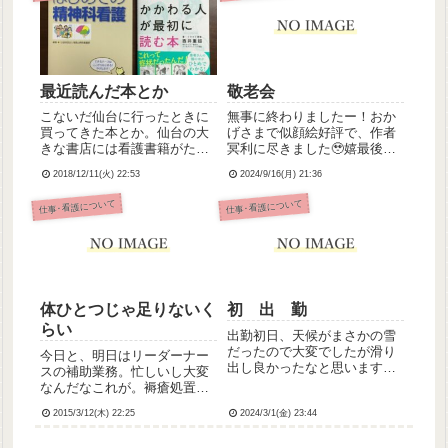
は既に5回ほど執行されている
がったのが…解せぬ。
強者)そのために...
最近読んだ本とか
敬老会
こないだ仙台に行ったときに
無事に終わりましたー！おか
買ってきた本とか。仙台の大
げさまで似顔絵好評で、作者
きな書店には看護書籍がたく
冥利に尽きました🥹嬉最後、
さんおいてあるので、たまに
似顔絵をバックに長寿年祝い
2018/12/11(火) 22:53
2024/9/16(月) 21:36
仙台に行くときには必ずチェ
のみなさまの記念撮影が行わ
ックするんです。精神看護に
れたんだけど、わたしも似顔
仕事･看護について
仕事･看護について
携わって5年目になりますが、
絵の作者ということで写真に
いまだによく分かってないの
入らせていただいたりね。恐
で買いました。活字が苦手な
縮です。理事長さんと専務さ
ので...
んもい...
体ひとつじゃ足りないく
初 出 勤
らい
出勤初日、天候がまさかの雪
だったので大変でしたが滑り
今日と、明日はリーダーナー
出し良かったなと思います。
スの補助業務。忙しいし大変
経管栄養の滴下速度が遅すぎ
なんだなこれが。褥瘡処置の
て指摘されるという場面もあ
滅菌操作が難しい！(；▽；)
りましたが、前の職場みたい
2015/3/12(木) 22:25
2024/3/1(金) 23:44
グリセリン浣腸テンパる！(；
にちくちくした言い方じゃな
▽；)うちの病院のオートクレ
く語感は強めだけど愛のある