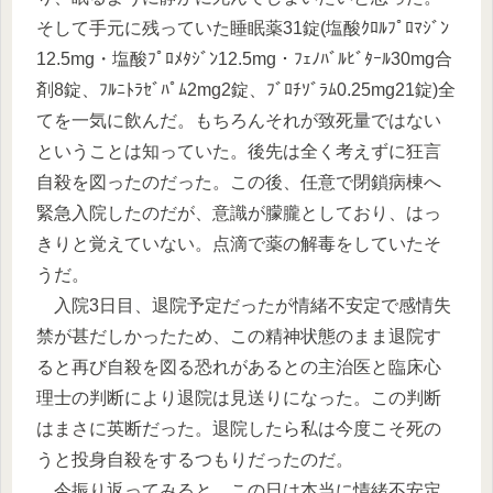
そして手元に残っていた睡眠薬31錠(塩酸ｸﾛﾙﾌﾟﾛﾏｼﾞﾝ
12.5mg・塩酸ﾌﾟﾛﾒﾀｼﾞﾝ12.5mg・ﾌｪﾉﾊﾞﾙﾋﾞﾀｰﾙ30mg合
剤8錠、ﾌﾙﾆﾄﾗｾﾞﾊﾟﾑ2mg2錠、ﾌﾞﾛﾁｿﾞﾗﾑ0.25mg21錠)全
てを一気に飲んだ。もちろんそれが致死量ではない
ということは知っていた。後先は全く考えずに狂言
自殺を図ったのだった。この後、任意で閉鎖病棟へ
緊急入院したのだが、意識が朦朧としており、はっ
きりと覚えていない。点滴で薬の解毒をしていたそ
うだ。
入院3日目、退院予定だったが情緒不安定で感情失
禁が甚だしかったため、この精神状態のまま退院す
ると再び自殺を図る恐れがあるとの主治医と臨床心
理士の判断により退院は見送りになった。この判断
はまさに英断だった。退院したら私は今度こそ死の
うと投身自殺をするつもりだったのだ。
今振り返ってみると、この日は本当に情緒不安定