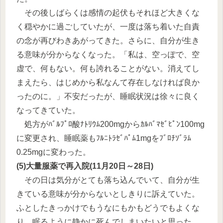
その後しばらくは感情の起伏もそれほど大きくな
く穏やかに過ごしていたが、一度は落ち着いた自責
の念が再びわきあがってきた。さらに、自分が生き
る意味が分からなくなった。「私は、空っぽで、空
虚で、何もない。何も誇れることがない。消えてし
まえたら、はじめから私なんて存在しなければ良か
ったのに。」不安だったが、睡眠状況は徐々に良く
なってきていた。
処方がﾊﾞﾙﾌﾟﾛ酸ﾅﾄﾘｳﾑ200mgからｶﾙﾊﾞﾏｾﾞﾋﾟﾝ100mg
に変更され、睡眠薬もﾌﾙﾆﾄﾗｾﾞﾊﾟﾑ1mgをﾌﾞﾛﾁｿﾞﾗﾑ
0.25mgに変わった。
(5)大量服薬で再入院(11月20日～28日)
その日は気分がとても落ち込んでいて、自分が生
きている意味が分からないとしきりに訴えていた。
ふとしたきっかけでもうなにもかもどうでもよくな
り、眠るように静かに死んでしまいたいと思った。