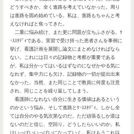
どうすべきか。全く進路を考えていなかった。周り
は進路を固め始めている。私は、進路もちゃんと考
えなければと焦ってきた。
二重に悩み続け、また更に問題が立ちふさがる。ｹ
ｰｽｽﾀﾃﾞｨである。実習で受け持った患者さんを事例に
挙げ、看護計画を展開し論文にまとめなければなら
ない。これには日々の記録物と考察が重要である
が、私は分かってはいるはずなのになぜかやる気に
なれず、集中力にも欠け、記録物の一切が提出出来
なかった。当然、また同じことで教員に何度も注意
され、同じことを繰り返してしまう。
看護師になれない自分に生きる価値はあるという
のかという悩み、そして進路とｹｰｽｽﾀﾃﾞｨ。しかし全
ては自分のやる気次第なのだ。ただ頑張るしか道は
ないのだと信じ、空回り。どうしたらいいのか。私
はいっぱいいっぱいになっていく。私はもうこれ以