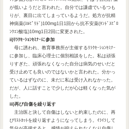
が低いようだと言われた。自分では謙虚でいるつも
りが、裏目に出てしまっているようだ。処方が抗精
神病薬(ｽﾙﾋﾟﾘﾄﾞ)100mg1日1回から抗不安薬(ﾀﾝﾄﾞｽﾋﾟﾛ
ﾝｸｴﾝ酸塩)10mg1日2回に変更された。
ii)ﾘﾗｸｾｰｼｮﾝｾﾐﾅｰに参加
母に誘われ、教育事務所が主催するﾘﾗｸｾｰｼｮﾝｾﾐﾅｰ
に参加し、臨床心理士に個別相談をした。私は頑張
りすぎた、頑張れなくなった自分は病気のせいだと
受け止めても良いのではないかと言われた。分かっ
ているはずなのに、未だに私は受け入れなかった。
だが、人に話すことで少しだが心は軽くなった気が
した。
iii)再び自傷を繰り返す
主治医と決して自傷はしないと約束したのに、再
びﾘｽﾄｶｯﾄを繰り返すようになってしまう。ｲﾗｲﾗして
気分が高揚すると、感情が抑えられなくなり自傷し