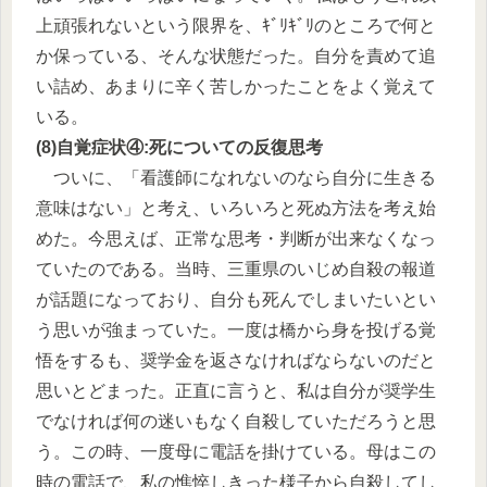
上頑張れないという限界を、ｷﾞﾘｷﾞﾘのところで何と
か保っている、そんな状態だった。自分を責めて追
い詰め、あまりに辛く苦しかったことをよく覚えて
いる。
(8)自覚症状④:死についての反復思考
ついに、「看護師になれないのなら自分に生きる
意味はない」と考え、いろいろと死ぬ方法を考え始
めた。今思えば、正常な思考・判断が出来なくなっ
ていたのである。当時、三重県のいじめ自殺の報道
が話題になっており、自分も死んでしまいたいとい
う思いが強まっていた。一度は橋から身を投げる覚
悟をするも、奨学金を返さなければならないのだと
思いとどまった。正直に言うと、私は自分が奨学生
でなければ何の迷いもなく自殺していただろうと思
う。この時、一度母に電話を掛けている。母はこの
時の電話で、私の憔悴しきった様子から自殺してし