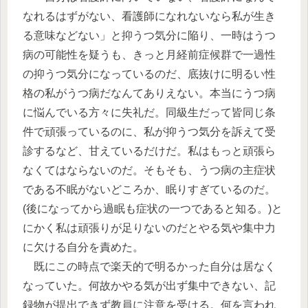
なれるはずがない、看護師になれないなら私が生き
る意味などない」と抑うつ気分に陥り、一時はうつ
病の可能性を疑うも、きっと月経前症候群で一過性
の抑うつ気分になっているのだ、底抜けに明るい性
格の私がうつ病だなんてありえない。本当にうつ病
に悩んでいる方々に失礼だ。同級生だって皆同じ条
件で頑張っているのに、私が抑うつ気分を訴えて受
診するなど、甘えているだけだ。私はもっと頑張ら
なくてはならないのだ。そもそも、うつ病の主症状
である不眠がないどころか、眠りすぎているのだ。
(後になってから過眠も症状の一つであると知る。)と
にかく私は頑張りが足りないのだとやる気や集中力
に欠ける自分を責めた。
既にこの時点で楽天的で明るかった自分は居なく
なっていた。何故かやる気が出ず集中できない、記
録物が提出できず教員に注意を受ける。何を言われ