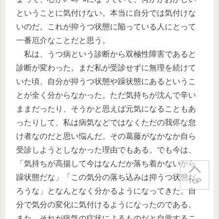
ということに気付けない。本当に自分では気付けな
いのだ。これが抑うつ状態に陥っている人にとって
一番厄介なことだと思う。
私は、うつ病という診断から双極性障害であると
診断が変わった。まだ私が受診せずに無理を続けて
いた頃、自分が抑うつ状態や躁状態にあるというこ
とが全く分からなかった。ただ気持ちが沈んで辛い
ままだったり、そうかと思えば元気になることもあ
ったりして、私は病気などではなくただの我侭な怠
け者なのだと思い悩んだ。その葛藤がなかなか自ら
受診しようとしなかった理由でもある。でも今は、
「気持ちが高揚して今はなんだか落ち着かないから
躁状態だな」「この気分の落ち込みは抑うつ状態だ
TOP
ろうな」となんとなく分かるようになってきた。自
分で気分の変化に気付けるようになったのである。
また、それが病気の症状によるものだと自覚するこ