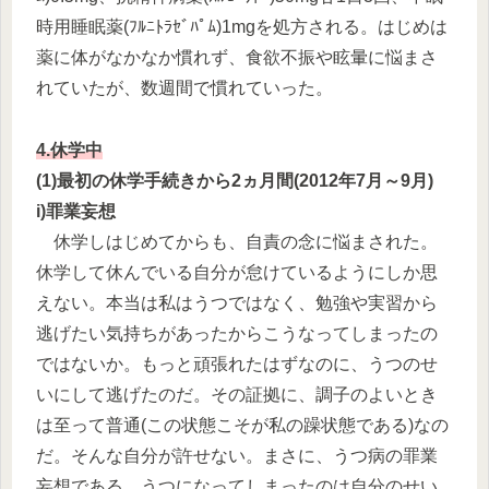
時用睡眠薬(ﾌﾙﾆﾄﾗｾﾞﾊﾟﾑ)1mgを処方される。はじめは
薬に体がなかなか慣れず、食欲不振や眩暈に悩まさ
れていたが、数週間で慣れていった。
4.休学中
(1)最初の休学手続きから2ヵ月間(2012年7月～9月)
i)罪業妄想
休学しはじめてからも、自責の念に悩まされた。
休学して休んでいる自分が怠けているようにしか思
えない。本当は私はうつではなく、勉強や実習から
逃げたい気持ちがあったからこうなってしまったの
ではないか。もっと頑張れたはずなのに、うつのせ
いにして逃げたのだ。その証拠に、調子のよいとき
は至って普通(この状態こそが私の躁状態である)なの
だ。そんな自分が許せない。まさに、うつ病の罪業
妄想である。うつになってしまったのは自分のせい