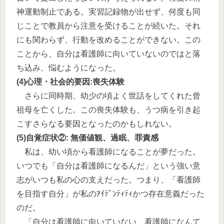
神運動制止である。実習記録物が出せず、何度も同
じことで教員から注意を受けることが続いた。それ
にも関わらず、行動を改めることができない。この
ことから、自分は看護師に向いていないのではと落
ち込み、悩むようになった。
(4)心理・社会的要因:喪失体験
さらに同時期、幼少の頃よく世話をしてくれた曾
祖母を亡くした。この喪失体験も、うつ病を引き起
こすさらなる要因となったのかもしれない。
(5)自覚症状②: 無価値観、過眠、罪責感
私は、幼い頃から看護師になることが夢だった。
いつでも「自分は看護師になるんだ」という強い意
志がいつも私の心の支えだった。つまり、「看護師
を目指す自分」が私のｱｲﾃﾞﾝﾃｨﾃｨかつ存在意義だった
のだ。
「自分は看護師に向いていない、看護師になんて