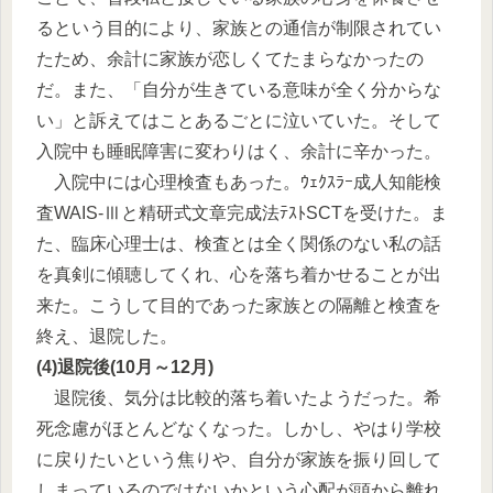
るという目的により、家族との通信が制限されてい
たため、余計に家族が恋しくてたまらなかったの
だ。また、「自分が生きている意味が全く分からな
い」と訴えてはことあるごとに泣いていた。そして
入院中も睡眠障害に変わりはく、余計に辛かった。
入院中には心理検査もあった。ｳｪｸｽﾗｰ成人知能検
査WAIS-Ⅲと精研式文章完成法ﾃｽﾄSCTを受けた。ま
た、臨床心理士は、検査とは全く関係のない私の話
を真剣に傾聴してくれ、心を落ち着かせることが出
来た。こうして目的であった家族との隔離と検査を
終え、退院した。
(4)退院後(10月～12月)
退院後、気分は比較的落ち着いたようだった。希
死念慮がほとんどなくなった。しかし、やはり学校
に戻りたいという焦りや、自分が家族を振り回して
しまっているのではないかという心配が頭から離れ