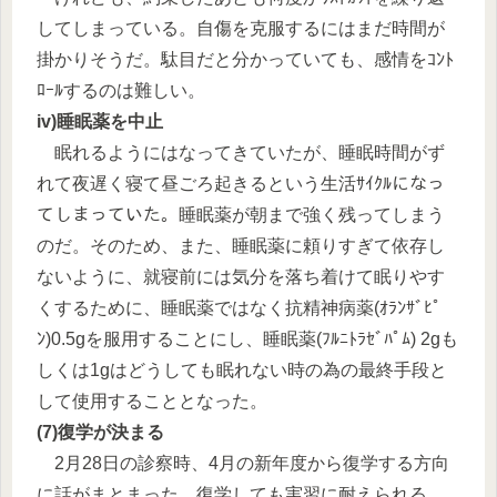
してしまっている。自傷を克服するにはまだ時間が
掛かりそうだ。駄目だと分かっていても、感情をｺﾝﾄ
ﾛｰﾙするのは難しい。
iv)睡眠薬を中止
眠れるようにはなってきていたが、睡眠時間がず
れて夜遅く寝て昼ごろ起きるという生活ｻｲｸﾙになっ
てしまっていた。睡眠薬が朝まで強く残ってしまう
のだ。そのため、また、睡眠薬に頼りすぎて依存し
ないように、就寝前には気分を落ち着けて眠りやす
くするために、睡眠薬ではなく抗精神病薬(ｵﾗﾝｻﾞﾋﾟ
ﾝ)0.5gを服用することにし、睡眠薬(ﾌﾙﾆﾄﾗｾﾞﾊﾟﾑ) 2gも
しくは1gはどうしても眠れない時の為の最終手段と
して使用することとなった。
(7)復学が決まる
2月28日の診察時、4月の新年度から復学する方向
に話がまとまった。復学しても実習に耐えられる