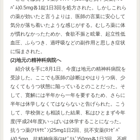
ﾊﾟﾑ)0.5mg各1錠1日3回を処方された。しかしこれら
の薬が効いたと言うよりは、医師の言葉に安心して
気分が落ち着いたような感じがする。むしろ薬に体
が慣れなかったためか、食欲不振と眩暈、起立性低
血圧、ふらつき、過呼吸などの副作用と思しき症状
に悩まされた。
(2)地元の精神科病院へ
紹介状を手に8月1日、今度は地元の精神科病院を
受診した。ここでも医師の診断はやはりうつ病、少
なくてもうつ状態に陥っているとのことだった。そ
して、寛解には半年から一年を要するため、さらに
半年は休学しなくてはならないと告げられた。こう
して、学校側とも相談した結果、私はひとまず今年
度(平成24年度)いっぱいは休学することになった。
抗うつ薬(ｱﾓｷｻﾋﾟﾝ)25mg1日2回、抗不安薬(ﾛﾗｾﾞﾊﾟ
ﾑ)0.5mg、抗精神病薬(ｽﾙﾋﾟﾘﾄﾞ)50mg各1日3回、不眠