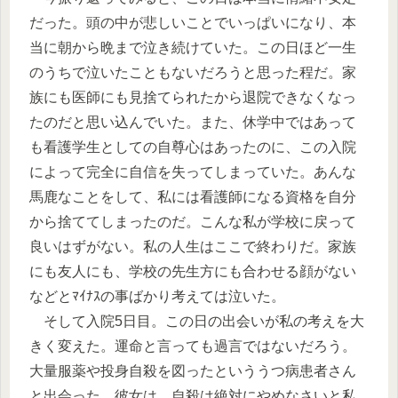
だった。頭の中が悲しいことでいっぱいになり、本
当に朝から晩まで泣き続けていた。この日ほど一生
のうちで泣いたこともないだろうと思った程だ。家
族にも医師にも見捨てられたから退院できなくなっ
たのだと思い込んでいた。また、休学中ではあって
も看護学生としての自尊心はあったのに、この入院
によって完全に自信を失ってしまっていた。あんな
馬鹿なことをして、私には看護師になる資格を自分
から捨ててしまったのだ。こんな私が学校に戻って
良いはずがない。私の人生はここで終わりだ。家族
にも友人にも、学校の先生方にも合わせる顔がない
などとﾏｲﾅｽの事ばかり考えては泣いた。
そして入院5日目。この日の出会いが私の考えを大
きく変えた。運命と言っても過言ではないだろう。
大量服薬や投身自殺を図ったといううつ病患者さん
と出会った。彼女は、自殺は絶対にやめなさいと私