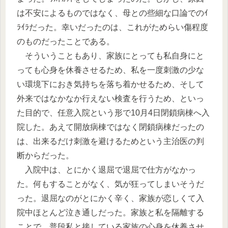
は不安によるものではなく、母との些細な口論でのｲ
ﾗｲﾗだった。幸いだったのは、これがためらい傷程度
のものだったことである。
そういうこともあり、家族にとっても私自身にと
っても心身を休養させるため、私を一度刺激の少な
い環境下におき気持ちを落ち着かせるため、そして
外来ではなかなか行えない検査を行うため、といっ
た目的で、任意入院という形で10月4日閉鎖病棟へ入
院した。あえて開放病棟ではなく閉鎖病棟だったの
は、出来るだけ刺激を避けるためという主治医の判
断からだった。
入院中は、とにかく退屈で退屈で仕方がなかっ
た。何もすることがなく、気が狂ってしまいそうだ
った。退屈なのがとにかく辛く、家族が恋しくて入
院中ほとんど泣き通しだった。家族と私を隔離する
ことで、普段私と接している家族の心身を休養させ