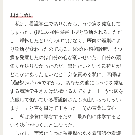
1.はじめに
私は、看護学生でありながら、うつ病を発症して
しまった。(後に双極性障害Ⅱ型と診断される。ただ
し、躁転したというわけではなく、医師の鑑別によ
り診断が変わったのである。)心療内科初診時、うつ
病を発症したのは自分の心が弱いせいだ、自分の頑
張りが足りなかったのだ、怠けたいという気持ちが
どこかにあったせいだと自分を責める私に、医師は
｢過酷なｶﾘｷｭﾗﾑですから、あなたの他にもうつを発症
する看護学生さんは結構いるんですよ。｣「うつ病を
克服して働いている看護師さんも沢山いらっしゃい
ます。」と声を掛けて下さった。その言葉に安心
し、私は療養に専念するため、最終的に休学すると
いう決心がつくことになった。
しかし、実際にうつに罹患歴のある看護師や看護