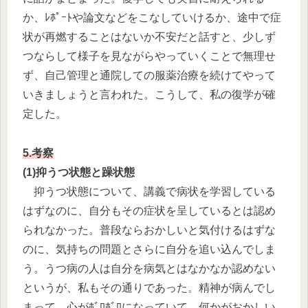
か、ﾚﾎﾟｰﾄや論文などをこなしていけるか、途中で症
状が再燃することはないか不安だと話すと、少しず
つならして様子を見ながらやっていくことで無理せ
ず、自己管理と通院しての服薬治療を続けてやって
いきましょうと言われた。こうして、私の復学が確
定した。
5.考察
(1)抑うつ状態と躁状態
抑うつ状態について、講義で病状を学習している
はずなのに、自分もその症状を呈しているとは認め
られなかった。普段ならおかしいと気付けるはずな
のに、気持ちの問題とさらに自分を追い込んでしま
う。うつ病の人は自分を病気とはなかなか認めない
というが、私もその通りであった。精神が病んでし
まって、心がﾎﾞﾛﾎﾞﾛになっていて、何かがおかしい