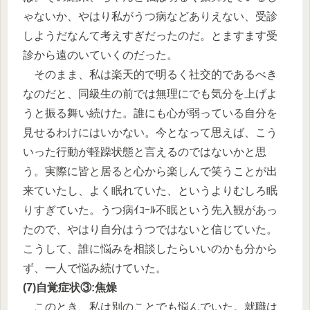
ゃないか、やはり私がうつ病などありえない、受診
しようだなんて考えすぎだったのだ。とますます受
診から遠のいていくのだった。
そのまま、私は楽天的で明るく社交的であるべき
なのだと、同級生の前では無理にでも気分を上げよ
うと振る舞い続けた。誰にも心が弱っている自分を
見せるわけにはいかない。今となって思えば、こう
いった行動が軽躁状態と言えるのではないかと思
う。実際に皆と居ると心から楽しんで笑うことが出
来ていたし、よく眠れていた、というよりむしろ眠
りすぎていた。うつ病ｲｺｰﾙ不眠という先入観があっ
たので、やはり自分はうつではないと信じていた。
こうして、誰に悩みを相談したらいいのかも分から
ず、一人で悩み続けていた。
(7)自覚症状③:焦燥
このとき、私は別のことでも悩んでいた。就職は