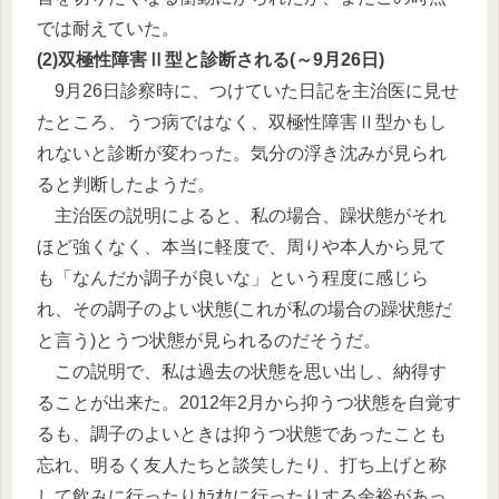
では耐えていた。
(2)双極性障害Ⅱ型と診断される(～9月26日)
9月26日診察時に、つけていた日記を主治医に見せ
たところ、うつ病ではなく、双極性障害Ⅱ型かもし
れないと診断が変わった。気分の浮き沈みが見られ
ると判断したようだ。
主治医の説明によると、私の場合、躁状態がそれ
ほど強くなく、本当に軽度で、周りや本人から見て
も「なんだか調子が良いな」という程度に感じら
れ、その調子のよい状態(これが私の場合の躁状態だ
と言う)とうつ状態が見られるのだそうだ。
この説明で、私は過去の状態を思い出し、納得す
ることが出来た。2012年2月から抑うつ状態を自覚す
るも、調子のよいときは抑うつ状態であったことも
忘れ、明るく友人たちと談笑したり、打ち上げと称
して飲みに行ったりｶﾗｵｹに行ったりする余裕があっ