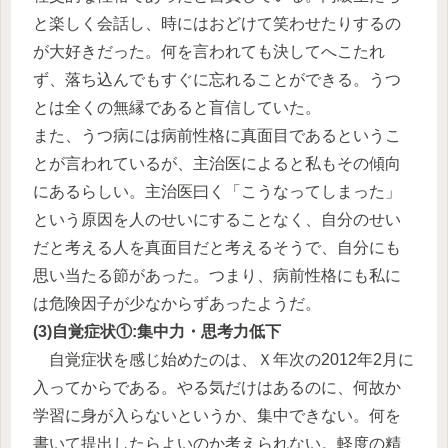
と楽しく会話し、時にはおどけて笑わせたりするの
が大好きだった。何を言われても決してへこたれ
ず、落ち込んでもすぐに忘れることができる。うつ
とは全くの無縁であると盲信していた。
また、うつ病には病前性格に真面目であるというこ
とが言われているが、主治医によると私もその傾向
にあるらしい。主治医曰く「こうなってしまった」
という原因を人のせいにすることなく、自分のせい
だと考える人を真面目だと考えるそうで、自分にも
思い当たる節があった。つまり、病前性格にも私に
は危険因子が少なからずあったようだ。
(3)自覚症状①:集中力・思考力低下
自覚症状を感じ始めたのは、Ｘ年次の2012年2月に
入ってからである。やる気だけはあるのに、何故か
学習に身が入らないというか、集中できない。何を
書いて提出したらよいのか考えられない。軽度の精