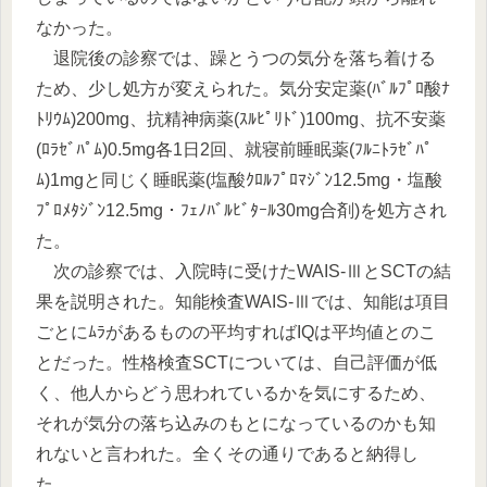
なかった。
退院後の診察では、躁とうつの気分を落ち着ける
ため、少し処方が変えられた。気分安定薬(ﾊﾞﾙﾌﾟﾛ酸ﾅ
ﾄﾘｳﾑ)200mg、抗精神病薬(ｽﾙﾋﾟﾘﾄﾞ)100mg、抗不安薬
(ﾛﾗｾﾞﾊﾟﾑ)0.5mg各1日2回、就寝前睡眠薬(ﾌﾙﾆﾄﾗｾﾞﾊﾟ
ﾑ)1mgと同じく睡眠薬(塩酸ｸﾛﾙﾌﾟﾛﾏｼﾞﾝ12.5mg・塩酸
ﾌﾟﾛﾒﾀｼﾞﾝ12.5mg・ﾌｪﾉﾊﾞﾙﾋﾞﾀｰﾙ30mg合剤)を処方され
た。
次の診察では、入院時に受けたWAIS-ⅢとSCTの結
果を説明された。知能検査WAIS-Ⅲでは、知能は項目
ごとにﾑﾗがあるものの平均すればIQは平均値とのこ
とだった。性格検査SCTについては、自己評価が低
く、他人からどう思われているかを気にするため、
それが気分の落ち込みのもとになっているのかも知
れないと言われた。全くその通りであると納得し
た。