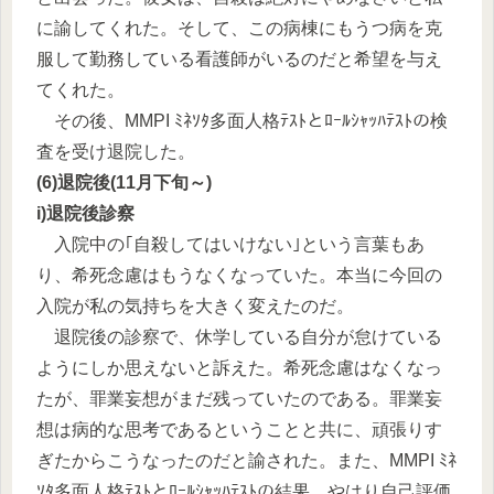
に諭してくれた。そして、この病棟にもうつ病を克
服して勤務している看護師がいるのだと希望を与え
てくれた。
その後、MMPI ﾐﾈｿﾀ多面人格ﾃｽﾄとﾛｰﾙｼｬｯﾊﾃｽﾄの検
査を受け退院した。
(6)退院後(11月下旬～)
i)退院後診察
入院中の｢自殺してはいけない｣という言葉もあ
り、希死念慮はもうなくなっていた。本当に今回の
入院が私の気持ちを大きく変えたのだ。
退院後の診察で、休学している自分が怠けている
ようにしか思えないと訴えた。希死念慮はなくなっ
たが、罪業妄想がまだ残っていたのである。罪業妄
想は病的な思考であるということと共に、頑張りす
ぎたからこうなったのだと諭された。また、MMPI ﾐﾈ
ｿﾀ多面人格ﾃｽﾄとﾛｰﾙｼｬｯﾊﾃｽﾄの結果、やはり自己評価