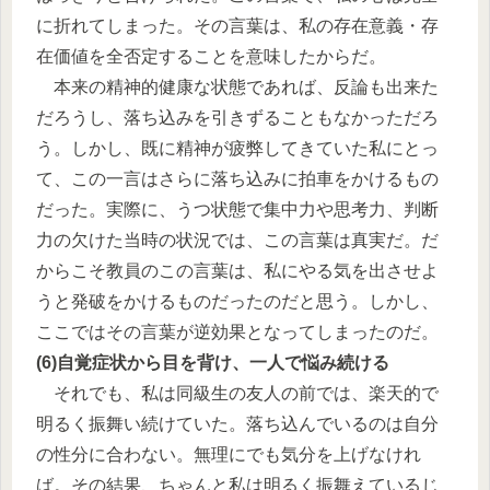
に折れてしまった。その言葉は、私の存在意義・存
在価値を全否定することを意味したからだ。
本来の精神的健康な状態であれば、反論も出来た
だろうし、落ち込みを引きずることもなかっただろ
う。しかし、既に精神が疲弊してきていた私にとっ
て、この一言はさらに落ち込みに拍車をかけるもの
だった。実際に、うつ状態で集中力や思考力、判断
力の欠けた当時の状況では、この言葉は真実だ。だ
からこそ教員のこの言葉は、私にやる気を出させよ
うと発破をかけるものだったのだと思う。しかし、
ここではその言葉が逆効果となってしまったのだ。
(6)自覚症状から目を背け、一人で悩み続ける
それでも、私は同級生の友人の前では、楽天的で
明るく振舞い続けていた。落ち込んでいるのは自分
の性分に合わない。無理にでも気分を上げなけれ
ば。その結果、ちゃんと私は明るく振舞えているじ