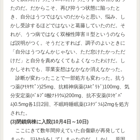
たのだ。だからこそ、再び抑うつ状態に陥ったと
き、自分はうつではないのだからと思い、悩み、し
かし受診するほどではないと葛藤していたのだ。そ
れが、うつ病ではなく双極性障害Ⅱ型というのなら
ば説明がつく。そうだとすれば、調子のよいときに
「自分はうつなんかじゃない、ただ怠けたかっただ
けだ」と自分を責めなくてもよくなったわけだ。し
かしそれでも、罪業妄想はなかなか消えなかった。
診断が変わったことで一部処方も変わった。抗う
つ薬(ｱﾓｷｻﾋﾟﾝ)25mg、抗精神病薬(ｽﾙﾋﾟﾘﾄﾞ)100mg、気
分安定薬(ﾊﾞﾙﾌﾟﾛ酸ﾅﾄﾘｳﾑ)200mg、抗不安薬(ﾛﾗｾﾞﾊﾟ
ﾑ)0.5mg各1日2回、不眠時睡眠薬(ｴｽﾀｿﾞﾗﾑ)2mgを処方
された。
(3)閉鎖病棟に入院(10月4日～10日)
ここにきて数年間抑えていた自傷癖が再発してし
まった。ﾘｽﾄｶｯﾄをしてしまったのだ。しかし、原因