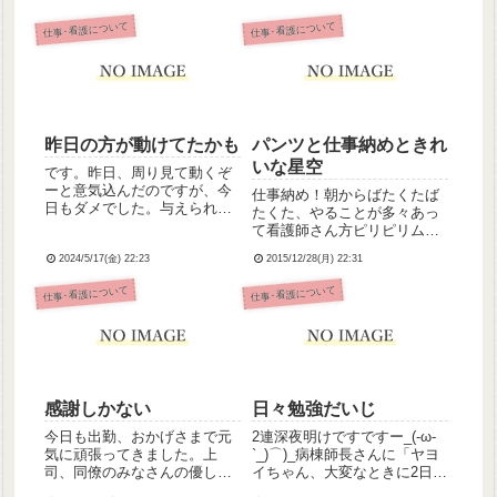
仕事･看護について
仕事･看護について
昨日の方が動けてたかも
パンツと仕事納めときれ
いな星空
です。昨日、周り見て動くぞ
ーと意気込んだのですが、今
仕事納め！朝からばたくたば
日もダメでした。与えられた
たくた、やることが多々あっ
業務こなすので精いっぱいだ
て看護師さん方ピリピリムー
った💦でも、でも！今日はピ
ド、私もイライラしちゃって
ッチ持たされてコール対応し
2024/5/17(金) 22:23
2015/12/28(月) 22:31
た。反省。そんなピリピリム
ながら頑張ったのよ(´；ω；`)
ードの中で起こった笑い話。
仕事･看護について
仕事･看護について
看護師免許取得して10年経つ
うちの病院は入退院や外泊の
のに、いまだに半人前でか...
際、患者さんの私物を点検し
て、リストを書くんです。
で、カミ...
感謝しかない
日々勉強だいじ
今日も出勤、おかげさまで元
2連深夜明けですですー_(-ω-
気に頑張ってきました。上
`_)⌒)_病棟師長さんに「ヤヨ
司、同僚のみなさんの優しさ
イちゃん、大変なときに2日間
かみしめて泣きそう、ほんと
深夜だったね」って言われま