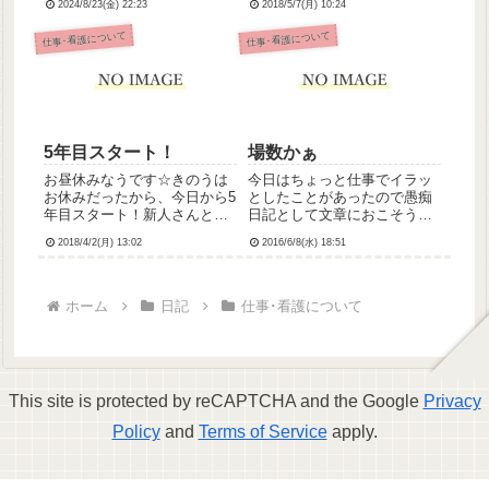
2024/8/23(金) 22:23
2018/5/7(月) 10:24
みんな優しくてありがた
した。頑張ったよ。今朝の採
い……泣出勤したらまずいつ
血はダメだった…ちゃんと採
仕事･看護について
仕事･看護について
もペアで業務することが多い
れたには採れたんだけど、3人
超ベテラン看護師さんが「今
採ったうち2人刺し直させても
日もよろしくね」って声かけ
らっちゃった💦...
てくれるし、...
5年目スタート！
場数かぁ
お昼休みなうです☆きのうは
今日はちょっと仕事でイラッ
お休みだったから、今日から5
としたことがあったので愚痴
年目スタート！新人さんと一
日記として文章におこそうと
緒に頑張るよ❀.(*´▽`*)❀.同世
したんですが、よくよく考え
2018/4/2(月) 13:02
2016/6/8(水) 18:51
代(2コ下)の人が来てくれて私
たら取るに足らないことだっ
は本当に嬉しいぞー♪‹‹(´ω` )/››
たわ～と自己解決しました。
感情コントロールできた自分
を評価したい。うむ。それよ
ホーム
日記
仕事･看護について
か今日また血管キープする機
会があ...
This site is protected by reCAPTCHA and the Google
Privacy
Policy
and
Terms of Service
apply.