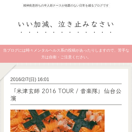
精神疾患持ちの半人前ナースが他愛のない日常を綴るブログです
いい加減、泣き止みなさい
当ブログには時々メンタルヘルス系の投稿があったりしますので、苦手な
方は自衛・ご注意ください。
2016/2/7(日) 16:01
「米津玄師 2016 TOUR / 音楽隊」仙台公
演