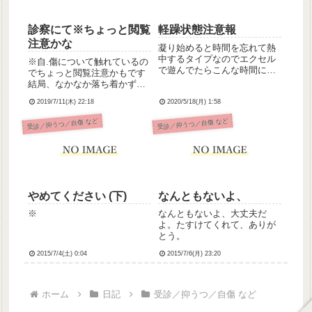
診察にて※ちょっと閲覧
軽躁状態注意報
注意かな
凝り始めると時間を忘れて熱
中するタイプなのでエクセル
※自.傷について触れているの
で遊んでたらこんな時間にな
でちょっと閲覧注意かもです
ってしまいました、何してん
結局、なかなか落ち着かず、
のわたしここ最近寝なくても
落ち着くための最後の最低で
平気でテンションが高めにな
2019/7/11(木) 22:18
2020/5/18(月) 1:58
最悪の手段、「カット」を使
ってきてるし、買い物も増え
ってしまいました、、まぁそ
受診／抑うつ／自傷 など
受診／抑うつ／自傷 など
てきてるので、軽躁状態かも
のおかげで昨日から通常運転
です(いまの診断は統合失調症
に戻れたわけなんですが…(切
と鬱...
り傷を見るとすごく落ち着
く)...
やめてください (下)
なんともないよ、
※
なんともないよ、大丈夫だ
よ。たすけてくれて、ありが
とう。
2015/7/4(土) 0:04
2015/7/6(月) 23:20
ホーム
日記
受診／抑うつ／自傷 など