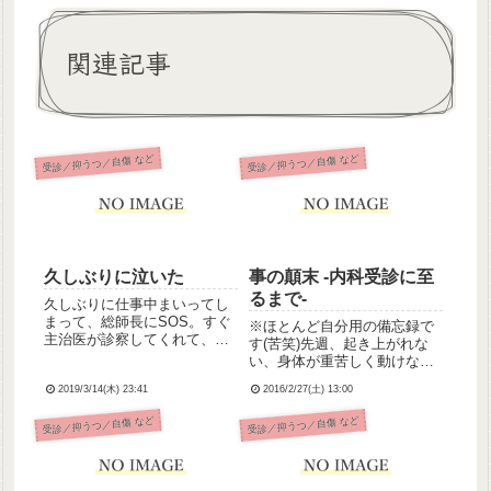
関連記事
受診／抑うつ／自傷 など
受診／抑うつ／自傷 など
久しぶりに泣いた
事の顛末 -内科受診に至
るまで-
久しぶりに仕事中まいってし
まって、総師長にSOS。すぐ
※ほとんど自分用の備忘録で
主治医が診察してくれて、早
す(苦笑)先週、起き上がれな
退させてもらってしまった。
い、身体が重苦しく動けない
原因はおそらく月曜日からの
などの精神症状出現の為数日
疲労とストレスの蓄積だと思
2019/3/14(木) 23:41
2016/2/27(土) 13:00
仕事を欠勤。症状軽減により
う。ほんと自分弱いなって思
今週月曜より出勤していた。
受診／抑うつ／自傷 など
受診／抑うつ／自傷 など
う。理解ある職場に甘えてし
元気に働いていたが、嘔気嘔
まって。いつまでも甘えては
吐、咽頭痛、止まらない乾性
いら...
咳嗽が出現。嘔気嘔吐は数年
前か...