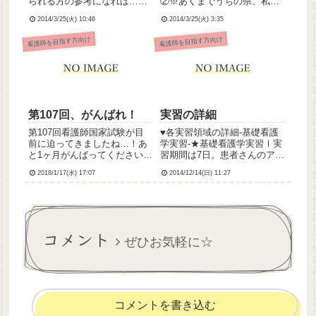
られる方の参考になれば…と
②※あくまでうちの県、私の
思い、深夜テンションでまと
学校での場合です。各都道府
2014/3/25(火) 10:46
2014/3/25(火) 3:35
めてみました。主観的な感想
県で違いがあると思いますの
になっちゃったりしてます。
で、参考程度に( ´_ゝ｀)ﾌｰﾝっ
看護師を目指す方向け
看護師を目指す方向け
その①受験資格･試験科目その
て感じで流し読みしてくださ
②出願･試験会場･注意事項と
ればと。♥試験問題出題数は
かその③試験問題･合格基準
150問で、選択肢から...
※...
第107回、がんばれ！
実習の詳細
第107回看護師国家試験が目
♥︎各実習領域の詳細‐基礎看護
前に迫ってきましたね…！あ
学実習‐★基礎看護学実習Ⅰ実
と1ヶ月がんばってください
習期間は7日。患者さんのアセ
(๑و•̀ω•́)و🔥私が受験した第103
スメントと全体像･情報関連図
2018/1/17(水) 17:07
2014/12/14(日) 11:27
回は、大雪のために開始時刻
をもとに必要な援助を考え、
が1時間繰り下がったり、それ
実施します。まだ本格的な看
でも受験できなかった受験生
護計画までは行いません。自
がいて追加試験が実施された
己の患者さんとのかかわりを
りとアクシデ...
振り返るために、プロセ...
コメント
ぜひお気軽に☆
コメントを書き込む