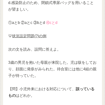
d.感染防止のため、閉鎖式導尿バッグを用いること
が望ましい。
①aとb ②aとc ③bとd
④cとd
💡
状況設定問題(?)の例
次の文を読み、設問に答えよ。
3歳の男児を抱いた母親が来院した。児は咳をしてお
り、顔面に発疹がみられた。待合室には他に4組の親
子が待っていた。
【問】小児外来における対応について、
誤っている
もの
はどれか。