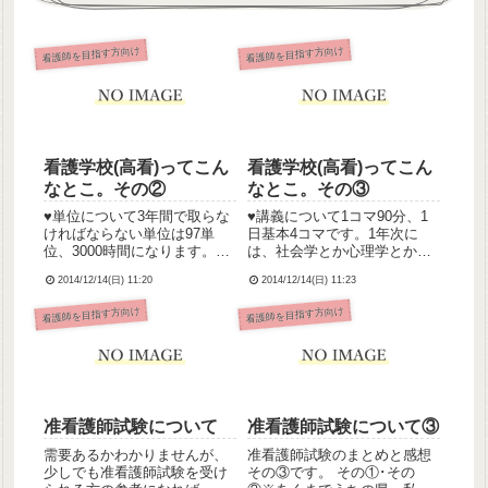
看護師を目指す方向け
看護師を目指す方向け
看護学校(高看)ってこん
看護学校(高看)ってこん
なとこ。その②
なとこ。その③
♥︎単位について3年間で取らな
♥︎講義について1コマ90分、1
ければならない単位は97単
日基本4コマです。1年次に
位、3000時間になります。授
は、社会学とか心理学とか人
業1コマを2時間とカウントし
間関係論とかの基礎分野、解
2014/12/14(日) 11:20
2014/12/14(日) 11:23
(1時間カウントの科目もあ
剖生理とかの専門基礎分野、
る)、規定の出席時間の2/3(こ
日常生活援助とか看護過程と
看護師を目指す方向け
看護師を目指す方向け
れも科目や実習によって違う)
かの基礎看護学を学習してい
は出席してなければアウトだ
きます。音楽や体育、英語、
った気がします...
教育学もやりました。日常
生...
准看護師試験について
准看護師試験について③
需要あるかわかりませんが、
准看護師試験のまとめと感想
少しでも准看護師試験を受け
その③です。 その①･その