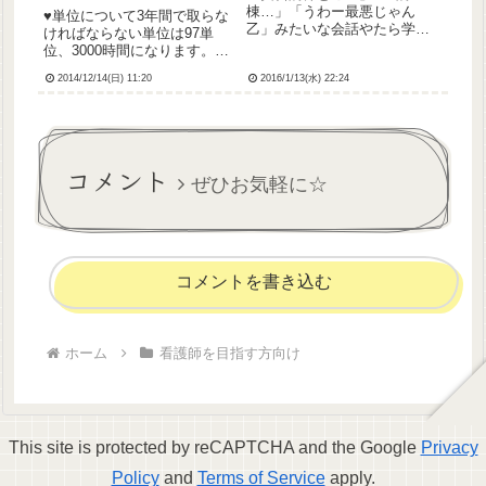
棟…」「うわー最悪じゃん
♥︎単位について3年間で取らな
乙」みたいな会話やたら学生
ければならない単位は97単
に恐れられるおっかないナー
位、3000時間になります。授
スが存在する事前学習が不十
業1コマを2時間とカウントし
分で教員に怒られる白ソック
2014/12/14(日) 11:20
2016/1/13(水) 22:24
(1時間カウントの科目もあ
スを貸し借りする申し送り中
る)、規定の出席時間の2/3(こ
ウトウト行動計画に「このケ
れも科目や実習によって違う)
アの根拠は？」と突っ込まれ
は出席してなければアウトだ
る清拭に入...
った気がします...
コメント
ぜひお気軽に☆
コメントを書き込む
ホーム
看護師を目指す方向け
This site is protected by reCAPTCHA and the Google
Privacy
Policy
and
Terms of Service
apply.