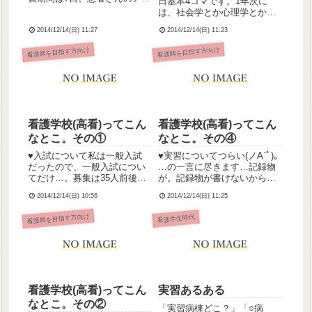
日基本4コマです。1年次に
スメントと全体像･情報関連図
は、社会学とか心理学とか人
をもとに必要な援助を考え、
間関係論とかの基礎分野、解
実施します。まだ本格的な看
2014/12/14(日) 11:27
2014/12/14(日) 11:23
剖生理とかの専門基礎分野、
護計画までは行いません。自
日常生活援助とか看護過程と
看護師を目指す方向け
看護師を目指す方向け
己の患者さんとのかかわりを
かの基礎看護学を学習してい
振り返るために、プロセ...
きます。音楽や体育、英語、
教育学もやりました。日常
生...
看護学校(高看)ってこん
看護学校(高看)ってこん
なとこ。その①
なとこ。その④
♥︎入試について私は一般入試
♥︎実習についてつらい(ノА`ﾟ)｡
だったので、一般入試につい
…の一言に尽きます…記録物
てだけ…。募集は35人前後
が。記録物が書けないからと
で、受験生は100人ぐらい、
仮病で休むと大目玉を食らい
2014/12/14(日) 10:56
2014/12/14(日) 11:25
合格者は45人でした。滑り止
ます←経験者うちの学校では1
め受験で例年必ず辞退者が出
年次に基礎Ⅰ･Ⅱ、2～3年次
看護師を目指す方向け
看護学生時代
るので、多めにとってるみた
にかけて各論、3年次に在宅、
いです。一般入試は2日に分け
療養病棟、看護の統合と実践
て行われました。1日目が...
の実習に行きます...
看護学校(高看)ってこん
実習あるある
なとこ。その②
「実習病棟どこ？」「○病