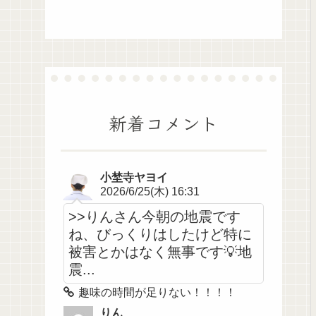
新着コメント
小埜寺ヤヨイ
2026/6/25(木) 16:31
>>りんさん今朝の地震です
ね、びっくりはしたけど特に
被害とかはなく無事です💡地
震...
趣味の時間が足りない！！！！
りん