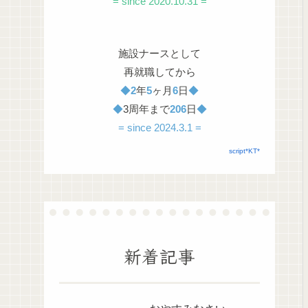
= since 2020.10.31 =
施設ナースとして
再就職してから
◆
2
年
5
ヶ月
6
日
◆
◆
3周年まで
206
日
◆
= since 2024.3.1 =
script*KT*
新着記事