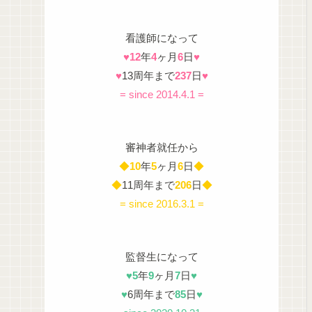
看護師になって
♥
12
年
4
ヶ月
6
日
♥
♥
13周年まで
237
日
♥
= since 2014.4.1 =
審神者就任から
◆
10
年
5
ヶ月
6
日
◆
◆
11周年まで
206
日
◆
= since 2016.3.1 =
監督生になって
♥
5
年
9
ヶ月
7
日
♥
♥
6周年まで
85
日
♥