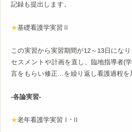
記録も提出します。
★
基礎看護学実習Ⅱ
この実習から実習期間が12～13日にな
セスメントや計画を直し、臨地指導者(学
言をもらい修正…を繰り返し看護過程を
‐各論実習‐
★
老年看護学実習Ⅰ･Ⅱ