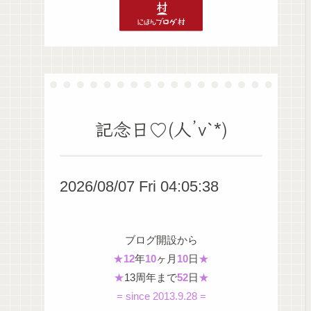
記念日♡(人’v`*)
2026/08/07 Fri 04:05:39
ブログ開設から
★
12
年
10
ヶ月
10
日
★
★
13周年まで
52
日
★
= since 2013.9.28 =