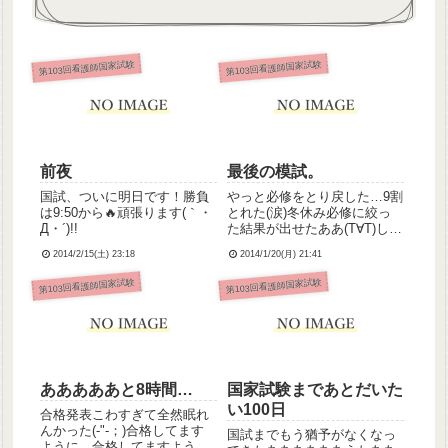
第103回看護師国家試験
第103回看護師国家試験
前夜
最後の模試。
国試、ついに明日です！勝負
やっと必修をとり戻した…9割
は9:50から🔥頑張ります(｀・
とれた(涙)冬休み必修に絞っ
Д・´)!!
た結果が出せたああ(T∀T)しか
し引き換えに一般状況の得点
2014/2/15(土) 23:18
2014/1/20(月) 21:41
率が1割減＿ﾉ乙(､ﾝ､)＿なんだ
よこの質量(?)保存の法則は。
第103回看護師国家試験
第103回看護師国家試験
ケアレスミスくやしい。やっ
と必修9割とれたのに一般状況
で6割5...
あああああと8時間…
国家試験まであとだいた
い100日
合格発表こわすぎて全然眠れ
んかった(-"-；)合格してます
国試までもう猶予がなくなっ
ように…合格してますよう