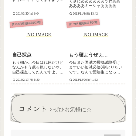
てきたああああああうわああ
に…合格してますように…
ああああミーシャあああああ
あうちの学校、10年以上合格
2014/3/25(火) 6:04
2013/11/3(日) 13:42
率100％キープしてるからプ
レッシャーが半端ない私のせ
第103回看護師国家試験
第103回看護師国家試験
いで合格率100％の実績を途
絶えさせてしまったらどうし
ようかと…連休明け模試だ
か...
自己採点
もう寝ようぜぇ…
もう朝か…今日は代休だけど
今日また国試の模擬試験受け
なんかもう眠る気しないや。
ますいい加減必修8割とりたい
自己採点してたんですよ。必
です…なんで受験生になって
修は86％。あと4問間違えて
からとれなくなったし…2年次
2014/2/17(月) 5:20
2013/12/20(金) 1:32
たらアウトだった。落とさな
には普通に8割とれてたのにい
くてよかった本当に(ノ^Ｔ)一
い国試、絶対受かりたい！自
般・状況は各社で解答がバラ
分のためにも、学校のために
けてる設問があったのでバラ
も。うちの学校の実績「12年
けてるところは不正解とし
連続合格率100％」今年...
コメント
て...
ぜひお気軽に☆