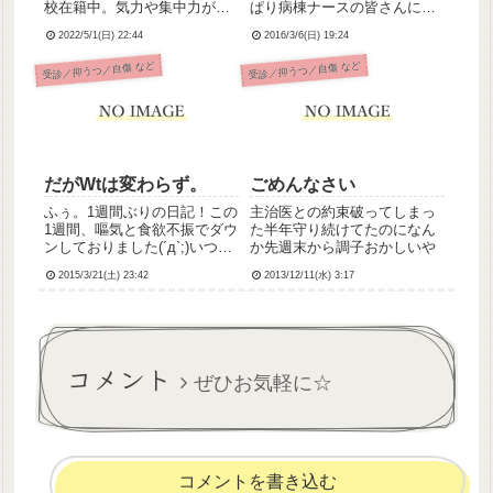
校在籍中。気力や集中力がな
ぱり病棟ナースの皆さんに疎
くなり成績が落ち、落ち込み
外されているように感じる。
2022/5/1(日) 22:44
2016/3/6(日) 19:24
や希死念慮など自覚症状を感
チームで仕事してるはずなの
じはじめる。2012(平成24)年5
に、私だけがひとりでいるよ
受診／抑うつ／自傷 など
受診／抑うつ／自傷 など
月自分の生きる意味を全否定
うな孤独感。「私なんていな
され、完全に心が折れる。
い方がいいんだな」と思い、
2012(平成...
シ.にたい気持ちで落ち込む。
疲れ...
だがWtは変わらず。
ごめんなさい
ふぅ。1週間ぶりの日記！この
主治医との約束破ってしまっ
1週間、嘔気と食欲不振でダウ
た半年守り続けてたのになん
ンしておりました(´д`;)いつも
か先週末から調子おかしいや
の精神的なやつみたいです。
2015/3/21(土) 23:42
2013/12/11(水) 3:17
ここ数か月落ち着いてたの
に、忘れたころにやってく
る。ストレスのせいらしいの
でプリンペランなど制吐剤の
類は気持ち程度にしか効か...
コメント
ぜひお気軽に☆
コメントを書き込む