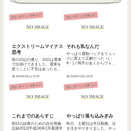
受診／抑うつ／自傷 など
受診／抑うつ／自傷 など
エクストリームマイナス
それも私なんだ
思考
やっぱり通勤バッグをリュッ
クに変えて正解だったヽ(・
前の日記の通り、15日は電車
∀・)ノ両手があくからウォー
で出掛けてきました。電車を
キングがはかどるはかどる♪今
使うことに不安はあったもの
日は職場から自宅まで1時間、
の、大枚をはたいて新幹線を
徒歩で帰ってきたのだ☆(学生
2014/3/15(土) 23:55
2018/3/7(水) 19:02
使うのもどうかと思ったので
時代、枢木ちゃんに勧められ
結局電車にしました。ターミ
受診／抑うつ／自傷 など
受診／抑うつ／自傷 など
るままWALKMANに入れてい
ナル駅、県の中心部へ向かう
た戦国BASARAの...
路線、さらに日曜日というこ
とで車内は黒山の人だかり…
乗車...
これまでのあらすじ
やっぱり落ち込みぎみ
明日の診察のための自分用備
昨日、土曜日は半日勤務。泣
忘録2012(平成24)年2月看護学
き泣きやりきりました。やっ