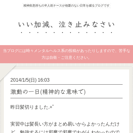
精神疾患持ちの半人前ナースが他愛のない日常を綴るブログです
いい加減、泣き止みなさい
当ブログには時々メンタルヘルス系の投稿があったりしますので、苦手な
方は自衛・ご注意ください。
2014/1/5(日) 16:03
激動の一日(精神的な意味で)
昨日髪切りました.+ﾟ
実習中は髪長い方がまとめ易いからよかったんだけ
ど、勉強するには邪魔で邪魔でわがんねかったので