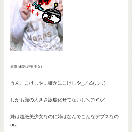
撮影:妹(超絶美少女)
うん。こけしや…確かにこけしや_ノ乙(､ン､)
しかも顔の大きさ誤魔化せてないし＼(^o^)／
妹は超絶美少女なのに姉はなんでこんなデブスなの
orz