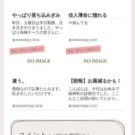
た...
やっぱり落ち込みぎみ
佳人薄命に憧れる
昨日、土曜日は半日勤務。泣
※病んでる
き泣きやりきりました。やっ
ぱり病棟ナースの皆さんに疎
外されているように感じる。
2016/3/6(日) 19:24
2015/8/18(火) 16:07
チームで仕事してるはずなの
に、私だけがひとりでいるよ
受診／抑うつ／自傷 など
受診／抑うつ／自傷 など
うな孤独感。「私なんていな
い方がいいんだな」と思い、
シ.にたい気持ちで落ち込む。
疲れ...
違う。
【朗報】お薬減るかも！
愚痴なので記事たたみます。
こんばんは、今日はお休みで
吐き出したいだけです。
精神科の診察日でした。ここ
んとこ好調が続いてたから
か、主治医が次回以降からお
2014/10/17(金) 18:29
2024/7/24(水) 17:57
薬を減らす方向で考えてくだ
さってるようです。これは嬉
しいです！わたし、病気なる
前は何度か献血やってて、今
は服薬中だからできてないけ
コメント
ど、また...