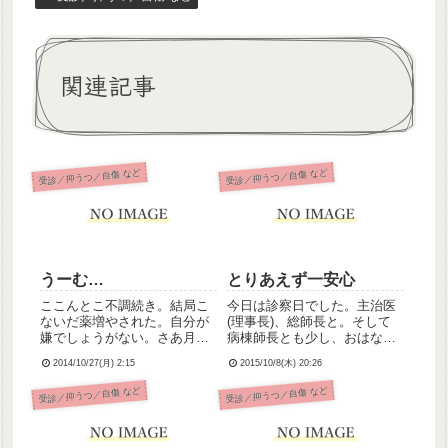
関連記事
受診／抑うつ／自傷 など
受診／抑うつ／自傷 など
うーむ…
とりあえず一安心
ここんとこ不調続き。結局こ
今日は診察日でした。主治医
ないだ薬増やされた。自分が
(理事長)、総師長と。そして
嫌でしょうがない。さあ月曜
病棟師長とも少し、おはなし
日がまた始まる(´・ω・｀)今
してきました。診察では「死
2014/10/27(月) 2:15
2015/10/8(木) 20:26
週は土曜日も出勤。5日と半
にたい」という思いが常にあ
日、乗り切れるかな。やるっ
ってつらいことをなんとか伝
受診／抑うつ／自傷 など
受診／抑うつ／自傷 など
きゃない。
えました。つらくても自傷や
ODに逃げなかったこと、成長
したねと評価してもらえまし