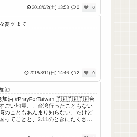
2018/6/2(土) 13:53
0
0
な高さまで
2018/3/11(日) 14:46
2
0
加油
加油 #PrayForTaiwan 🇹🇼🇹🇼🇹🇼台
すごい地震、、台湾行ったこともない
湾のこともあんまり知らない、だけど
国ってことと、3.11のときにたくさん
さん支援してくれたってことは知って
日本加油、日本加油(日本...