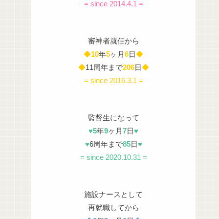
= since 2014.4.1 =
審神者就任から
◆
10
年
5
ヶ月
6
日
◆
◆
11周年まで
206
日
◆
= since 2016.3.1 =
監督生になって
♥
5
年
9
ヶ月
7
日
♥
♥
6周年まで
85
日
♥
= since 2020.10.31 =
施設ナースとして
再就職してから