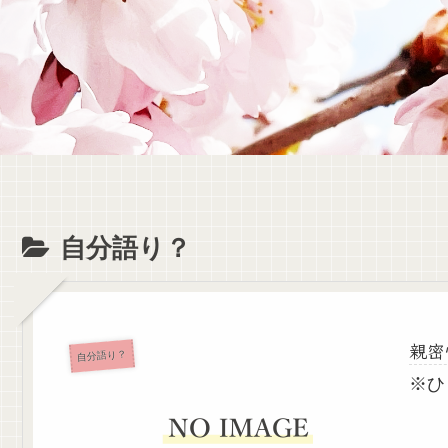
自分語り？
親密
自分語り？
※ひ