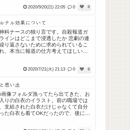
ラハラやDVもあった気がする。そんな
2020/9/20(日) 22:05
0
0
にひど...
ルテル効果について
神科ナースの独り言です。自殺報道ガ
ラインはどこまで浸透したか 悲劇の連
繰り返さないために求められているこ
れ、本当に報道の仕方考えてほしいな
思ってます。あの座間事件とか、拳銃
て…っていう高校生の子とか、最近だ
2020/7/21(火) 21:13
0
0
村花さ...
と思い出
の画像フォルダ漁ってたら出てきた、お
入りの白衣のイラスト。前の職場では
、支給された白衣だけじゃなくて自分
った白衣も着てOKだったので、後にユ
ォームが統一されるまでは通販とかで
な白衣買って自由に着てたんですよ。