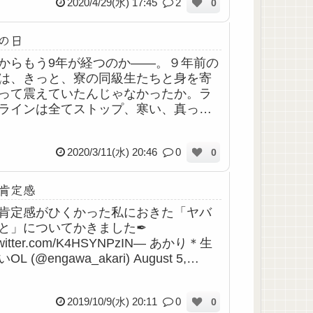
2020/4/29(水) 17:45
2
0
の...
の日
からもう9年が経つのか――。９年前の
は、きっと、寮の同級生たちと身を寄
って震えていたんじゃなかったか。ラ
ラインは全てストップ、寒い、真っ暗
なか、交代で眠りながら夜明けを待っ
。たくさんの方々が犠牲になったこ
2020/3/11(水) 20:46
0
0
多くの支...
肯定感
肯定感がひくかった私におきた「ヤバ
と」についてかきました✒
.twitter.com/K4HSYNPzIN— あかり＊生
OL (@engawa_akari) August 5,
19 まさにこの通りすぎてこれなんて私...
2019/10/9(水) 20:11
0
0