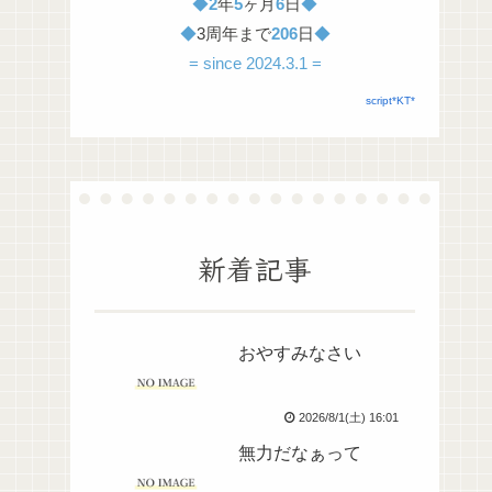
◆
2
年
5
ヶ月
6
日
◆
◆
3周年まで
206
日
◆
= since 2024.3.1 =
script*KT*
新着記事
おやすみなさい
2026/8/1(土) 16:01
無力だなぁって