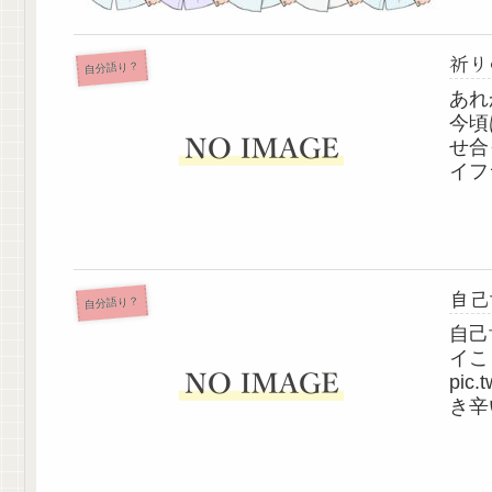
もうそ
祈り
自分語り？
あれ
今頃
せ合
イフ
闇の
て…
と。
自己
自分語り？
自己
イこ
pic
き辛い
20