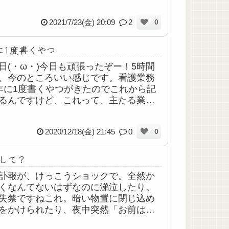
という概念(？)はないからこれからも鬱
うまく付き合っていかなきゃいけな
2021/7/23(金) 20:09
2
0
に1度書くやつ
日(・ω・)今日も頑張ったぞー！5時間
、今のところいい感じです。看護業務
年に1度書くやつがきたのでこれから記
るんですけど、これって、主たる業務
でも複数ライセンス持ってる人は複数
んですよね、確か。わたしは看護師免
2020/12/18(金) 21:45
0
0
...
して？
訃報が、けっこうショックで。全然か
くなんてないはずなのに涕泣したり。
失禁ですねこれ。暗い物置に閉じ込め
をかけられたり、夜中突然「お前は悪
だから」と外に締め出されたり、母へ