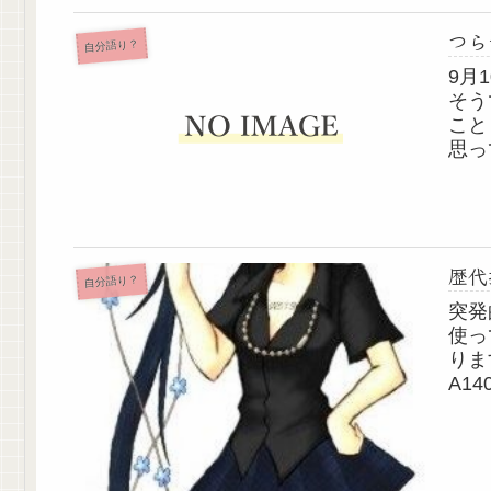
つら
自分語り？
9月
そう
こと
思っ
のは
私も
ため.
歴代
自分語り？
突発
使っ
りま
A1
携帯
ど、
愛...