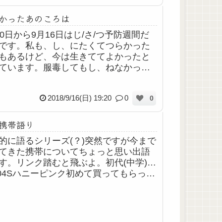
かったあのころは
10日から9月16日はじ/さ/つ予防週間だ
です。私も、し、にたくてつらかった
もあるけど、今は生きててよかったと
ています。服毒してもし、ねなかった
、きっと生かされたのだと思います。
何か生きる意味、使命があって、その
2018/9/16(日) 19:20
0
0
..
携帯語り
的に語るシリーズ(？)突然ですが今まで
てきた携帯についてちょっと思い出語
す。リンク踏むと飛ぶよ。初代(中学)…
404Sハニーピンク初めて買ってもらった
がこれ。そのままでも可愛かったけ
着せ替えパネルがあって、それも可