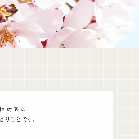
性 対 孤立
とりごとです。