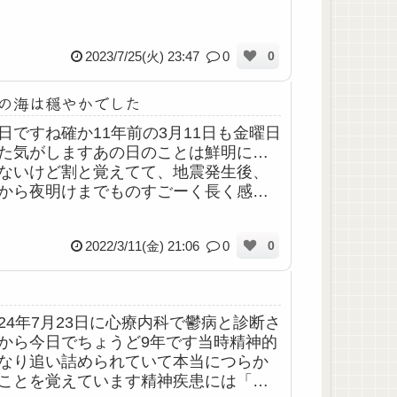
2023/7/25(火) 23:47
0
0
の海は穏やかでした
日ですね確か11年前の3月11日も金曜日
た気がしますあの日のことは鮮明に…
ないけど割と覚えてて、地震発生後、
から夜明けまでものすごーく長く感じ
たね夜ってこんな長かった？みたいな
暗ってだけで怖いのに、余震は容赦な
2022/3/11(金) 21:06
0
0
...
24年7月23日に心療内科で鬱病と診断さ
から今日でちょうど9年です当時精神的
なり追い詰められていて本当につらか
ことを覚えています精神疾患には「治