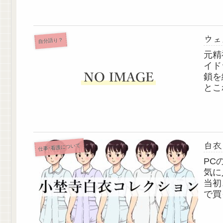
のモ
本当
ウェ
自分語り？
元精
イド
鎖を
とこ
って
使っ
と木
白衣
仕事･看護について
PC
気に
当初
で買
ニフ
好き