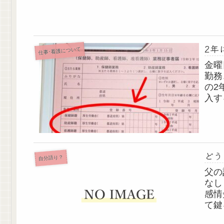
癒」
とは
い...
2年
仕事･看護について
金曜
勤務
の2
入す
以外
書く
許しか
どう
自分語り？
父の
なし
感情
て鍵
い子