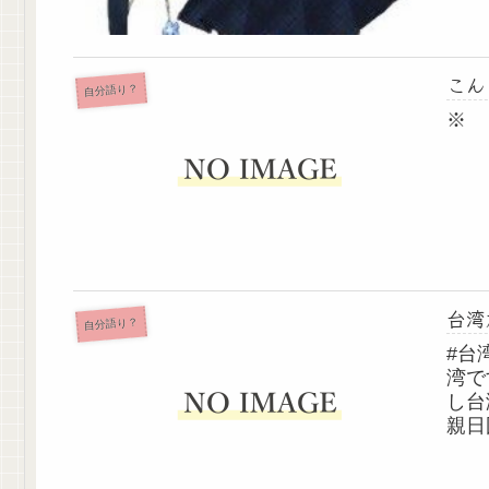
こん
自分語り？
※
台湾
自分語り？
#台湾
湾で
し台
親日
たく
るし