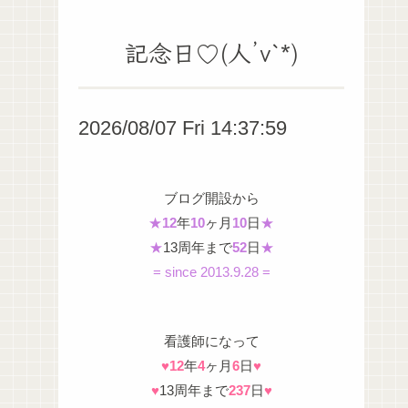
記念日♡(人’v`*)
2026/08/07 Fri 14:38:01
ブログ開設から
★
12
年
10
ヶ月
10
日
★
★
13周年まで
52
日
★
= since 2013.9.28 =
看護師になって
♥
12
年
4
ヶ月
6
日
♥
♥
13周年まで
237
日
♥