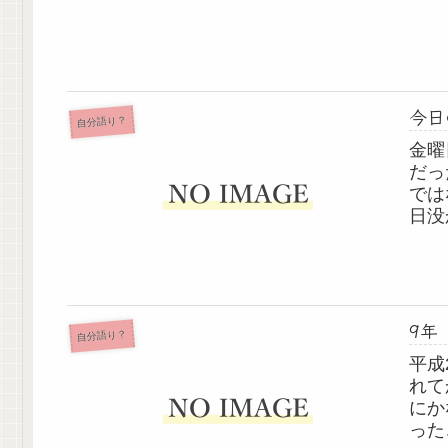
今日
自分語り？
金曜
だっ
では
日没
まし
真っ
く何回
9年
自分語り？
平成
れて
にか
った