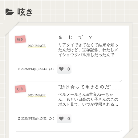
呟き
ま じ で ？
呟き
リアタイできてなくて結果今知っ
たんだけど、宝塚記念、わたしメ
イショウタバル推しだったんです
よ勝ってくれたらいいな～ぐらい
に思ってたんだけどまじで勝った
0
のすごいねゴールドシップと親子
2026/6/14(日) 23:43
0
で2連覇じゃんつべのコメントで
「父のやらかしを詫びに来た」
っ...
“助け合って生きるのだ”
呟き
ベルメールさん&世良ねーちゃ
ん、もとい日髙のり子さんのこの
ポスト見て、いつか復帰されるっ
て信じてました、、、とてもかな
しいです
0
2026/5/15(金) 15:52
0