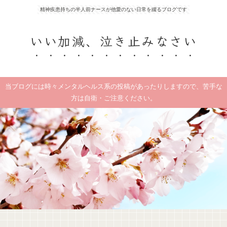
精神疾患持ちの半人前ナースが他愛のない日常を綴るブログです
いい加減、泣き止みなさい
当ブログには時々メンタルヘルス系の投稿があったりしますので、苦手な
方は自衛・ご注意ください。