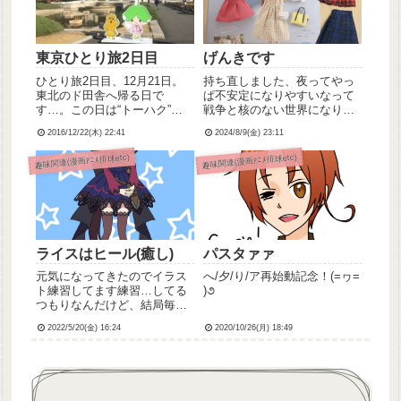
より、...
東京ひとり旅2日目
げんきです
ひとり旅2日目、12月21日。
持ち直しました、夜ってやっ
東北のド田舎へ帰る日で
ぱ不安定になりやすいなって
す…。この日は“トーハク”こ
戦争と核のない世界になりま
と東京国立博物館へ、国宝・
すように、あとこれ以上ひど
2016/12/22(木) 22:41
2024/8/9(金) 23:11
厚藤四郎を見に行くと決めて
い災害もおきませんように地
いました。ホテルをチェック
震、台風、備えましょう今日
趣味関連(漫画ｱﾆﾒ排球etc)
趣味関連(漫画ｱﾆﾒ排球etc)
アウト後、上野駅まで徒歩移
本屋さん行ったらですね、こ
動。(トーハクは上野公園の近
んな本見っけちゃってです
く)ここでもiPhoneのマ...
ね、中身ぱらぱら見たら、プ
リンセス...
ライスはヒール(癒し)
パスタァァ
元気になってきたのでイラス
へ/夕/り/ア再始動記念！(=ヮ=
ト練習してます練習…してる
)૭
つもりなんだけど、結局毎度
同じようなアイレベルからの
2022/5/20(金) 16:24
2020/10/26(月) 18:49
同じようなポーズ、同じよう
な背景になってしまうのよね
💦まぁでもただ趣味で描いて
るだけだし…という言い訳ご
にょごにょ描くのはすきなん