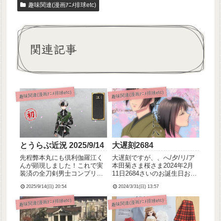
趣味関連(漫画ｱﾆﾒ排球etc)
関連記事
趣味関連(漫画ｱﾆﾒ排球etc)
趣味関連(漫画ｱﾆﾒ排球etc)
とうらぶ近況 2025/9/14
大遅刻2684
先程弊本丸にも倶利伽羅江く
大遅刻ですが、、へ/夕/リ/ア
んが顕現しました！これで実
本田菊さま桜さま2024年2月
装済の全刀剣男士コンプリー
11日2684さいのお誕生日おめ
トです！と言いたいところな
でとうございました；；まじ
2025/9/14(日) 20:54
2024/3/31(日) 13:57
のですが、残念ながら弊本丸
でこれ毎回言ってる気がする
にはまだ孫六兼元さんがいら
んですけどわたしは、ただこ
趣味関連(漫画ｱﾆﾒ排球etc)
趣味関連(漫画ｱﾆﾒ排球etc)
っしゃらないのでした……。
の国とへ/夕/リ/アの日/本とい
また入手機会があればいいな
うキャラクターがすきという
ぁ。そして今回の里の周回に
だけで右～と...