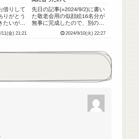
お借りして
先日の記事(»2024/9/2)に書い
ありがとう
た敬老会用の似顔絵16名分が
きたいがた
無事に完成したので、別のイ
イラストだ
ラスト描きはじめたお(・ω・)
7/11(金) 21:21
2024/9/10(火) 22:27
コルテのが
定期的にニーハイと絶対領域
気がするで
描きたくなるんですわ←
.