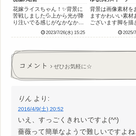
花嫁ライスちゃん！✨背景に
背景は画像素材を
苦戦しました💦上から光が降
ますかわいい素材
り注いでる感じがなかなか描
ございます脚を描
けなくて、アプリ入れたけど
めに描きはじめた
2023/7/26(水) 15:25
2025/
あんまり使ってなかった
ったんだけど、デ
iPhone版アイビスペイントの
いい感じに描けた
ゴッドレイってフィルター？
す←
を使ってなんとか表現したと
いう。それと今回から、イラ
コメント
ぜひお気軽に☆
スト...
りん
より:
2016/4/9(土) 20:52
いえ、すっごくきれいですよ(^^)
薔薇って簡単なようで難しいですよね