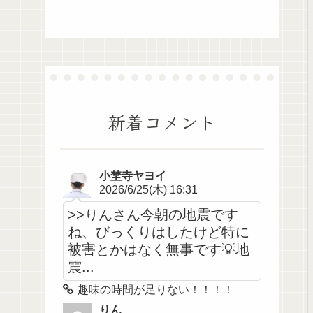
新着コメント
小埜寺ヤヨイ
2026/6/25(木) 16:31
>>りんさん今朝の地震です
ね、びっくりはしたけど特に
被害とかはなく無事です💡地
震...
趣味の時間が足りない！！！！
りん