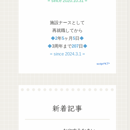
= since 2020.10.31 =
施設ナースとして
再就職してから
◆
2
年
5
ヶ月
5
日
◆
◆
3周年まで
207
日
◆
= since 2024.3.1 =
script*KT*
新着記事