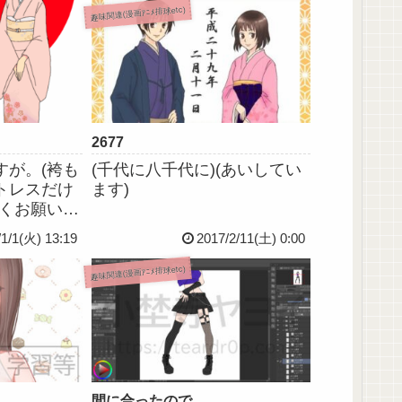
趣味関連(漫画ｱﾆﾒ排球etc)
2677
すが。(袴も
(千代に八千代に)(あいしてい
トレスだけ
ます)
しくお願いし
/1/1(火) 13:19
2017/2/11(土) 0:00
趣味関連(漫画ｱﾆﾒ排球etc)
間に合ったので