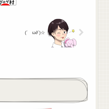
(´ゝω∂`)☆