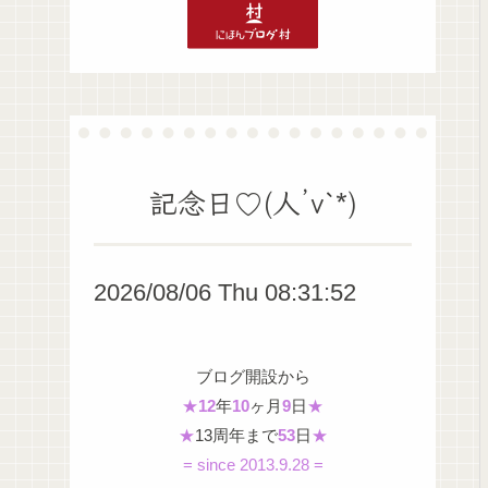
記念日♡(人’v`*)
2026/08/06 Thu 08:31:53
ブログ開設から
★
12
年
10
ヶ月
9
日
★
★
13周年まで
53
日
★
= since 2013.9.28 =