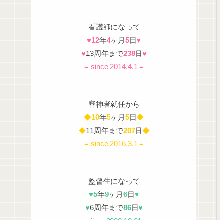
看護師になって
♥
12
年
4
ヶ月
5
日
♥
♥
13周年まで
238
日
♥
= since 2014.4.1 =
審神者就任から
◆
10
年
5
ヶ月
5
日
◆
◆
11周年まで
207
日
◆
= since 2016.3.1 =
監督生になって
♥
5
年
9
ヶ月
6
日
♥
♥
6周年まで
86
日
♥