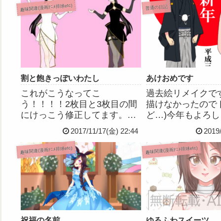
趣味関連(漫画ｱﾆﾒ排球etc)
普通の日記
割と飽きっぽいわたし
あけおめです
これがこうなってこ
過去絵リメイクで
う！！！！2枚目と3枚目の間
描けなかったので
にけっこう修正してます。い
ど…)今年もよろ
ろいろ直したいところはある
ます～
2017/11/17(金) 22:44
2019
けど、この辺でやめておくか
な。時間かけすぎてちょっと
趣味関連(漫画ｱﾆﾒ排球etc)
趣味関連(漫画ｱﾆﾒ排球etc)
飽きてきちゃった💦でもやっ
ぱりお絵描きするのは楽しい
し好きだな～。
祝福の名前
ゆるふわスイーツ