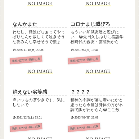
なんかまた
コロナまじ滅びろ
わたし、孤独だなぁってやっ
もういい加減友達と遊びた
ぱりなんか寂しくて泣きそう
い…😭先日久しぶりに看護学
な夜みんな幸せそうで羨まし
校時代の親友・雲雀氏から
いなわたし、ずっとひとりだ
LINEきていろいろ話したんで
2025/11/10(月) 23:36
2021/6/3(木) 18:44
から
すよ。雲雀氏、大病院勤務だ
からコロナのせいで相当大変
愚痴･ぼやき･病み記事
愚痴･ぼやき･病み記事
みたい…。だから前みたいに
たまには一緒にごはんとか映
画とか行ってリフレッシュし
たいよ...
消えない劣等感
？？？？
※いつものぼやきです、気に
精神的不調が落ち着いたかと
しないで
思ったら今度は身体の方が不
調で訳がわからん😭ここ数日
頭痛酷いし生理？の出血はか
2021/12/9(木) 23:51
2023/4/9(日) 22:03
れこれ1ヶ月ほど続いてるのが
まじで謎すぎて不気味頭痛は
愚痴･ぼやき･病み記事
愚痴･ぼやき･病み記事
まあ百歩譲ってしょうがない
ねとして出血だよ出血、なん