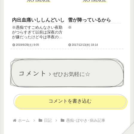
で特に異常が無いのに1ヶ月も
続...
内出血痛いししんどいし
雪が降っているから
※愚痴ですごめんなさい夜勤
※
がつらすぎて以前は深夜の方
が嫌だったけど今は準夜の方
が苦手です昨夜は患者さんに
2019/6/29(土) 9:05
2017/12/13(水) 18:14
腕をものすごい力でちぎられ
て内出血して痛いし今晩は苦
手な人とペアだから今から憂
鬱ですいきたくないなストレ
スで吐きそう
コメント
ぜひお気軽に☆
コメントを書き込む
ホーム
日記
愚痴･ぼやき･病み記事