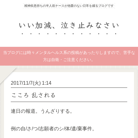
精神疾患持ちの半人前ナースが他愛のない日常を綴るブログです
いい加減、泣き止みなさい
当ブログには時々メンタルヘルス系の投稿があったりしますので、苦手な
方は自衛・ご注意ください。
2017/11/7(火) 1:14
こころ 乱される
連日の報道。うんざりする。
例の自/さ/つ/志願者のシ/体/遺/棄事件。