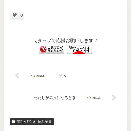
0
＼タップで応援お願いします／
古巣へ
わたしが卑屈になるとき
愚痴･ぼやき･病み記事