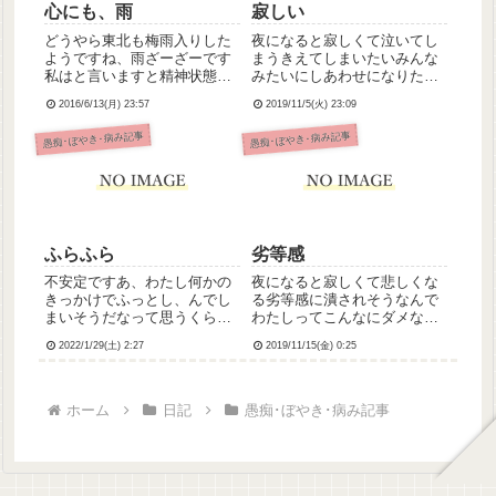
心にも、雨
寂しい
どうやら東北も梅雨入りした
夜になると寂しくて泣いてし
ようですね、雨ざーざーです
まうきえてしまいたいみんな
私はと言いますと精神状態は
みたいにしあわせになりたか
よいですかね。しにたいとか
った
2016/6/13(月) 23:57
2019/11/5(火) 23:09
切りたいとか思うことなく元
気に働けてます。たぶん。た
愚痴･ぼやき･病み記事
愚痴･ぼやき･病み記事
だ、自信がなくて。ちゃんと
やれているのか。ちゃんと患
者さんを看て、患者さんのこ
とばに...
ふらふら
劣等感
不安定ですあ、わたし何かの
夜になると寂しくて悲しくな
きっかけでふっとし、んでし
る劣等感に潰されそうなんで
まいそうだなって思うくらい
わたしってこんなにダメなん
主治医にも本当のこと言えな
だろう
2022/1/29(土) 2:27
2019/11/15(金) 0:25
くて今正直な気持ち伝えたら
転居のこと反対されそうだか
らどうしたらいいのか分から
ない頑張らなきゃいけないの
ホーム
日記
愚痴･ぼやき･病み記事
に頑張れないわたし以上につ
らい人...