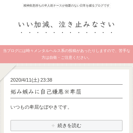
精神疾患持ちの半人前ナースが他愛のない日常を綴るブログです
いい加減、泣き止みなさい
当ブログには時々メンタルヘルス系の投稿があったりしますので、苦手な
方は自衛・ご注意ください。
2020/4/11(土) 23:38
妬み嫉みに自己嫌悪※卑屈
いつもの卑屈なぼやきです。
続きを読む