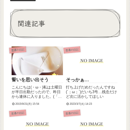
関連記事
普通の日記
普通の日記
誓いを思い出そう
そっかぁ…
こんにちは(・ω・)私は土曜日
打ち上げだめだったんですね
が半日出勤だったので、昨日
(´；ω；`)だいち3号…残念だけ
から連休に入りました。(「小
ど次に活かしてほしい
埜寺看護師さん明日からお休
2015/9/21(月) 15:54
2023/3/7(火) 14:23
みなの？さみしいなぁ」って
患者さんに言われてちょっと
普通の日記
普通の日記
嬉しかったのはここだけのひ
みつ)気持ちもだいぶ、いやか
なり落ち着いていて、穏や...