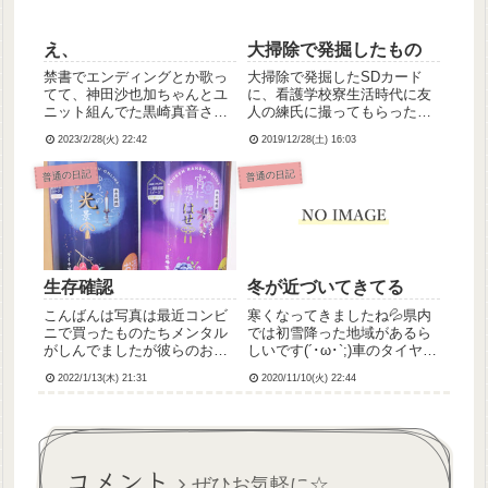
え、
大掃除で発掘したもの
禁書でエンディングとか歌っ
大掃除で発掘したSDカード
てて、神田沙也加ちゃんとユ
に、看護学校寮生活時代に友
ニット組んでた黒崎真音さ
人の練氏に撮ってもらったで
ん。急逝されたって…悲しす
あろう、ロイツマを流しなが
2023/2/28(火) 22:42
2019/12/28(土) 16:03
ぎる。どうか安らかに。
らネギをくるくる回している
動画や、お布団と一緒に干さ
普通の日記
普通の日記
れてる写真が入ってて、自分
でやったことなのに意味がわ
からなすぎて笑ってしまった
ｗｗｗ...
生存確認
冬が近づいてきてる
こんばんは写真は最近コンビ
寒くなってきましたね💦県内
ニで買ったものたちメンタル
では初雪降った地域があるら
がしんでましたが彼らのおか
しいです(´･ω･`;)車のタイヤ交
げでなんとか生きております
換、月末に予約入れたのでこ
2022/1/13(木) 21:31
2020/11/10(火) 22:44
とうらぶのチューハイは最寄
っちではまだ降んないでくれ
りのファミマで売り切れて
よ…！(いや冬タイヤにしても
て、悪天候の中ちょっと遠い
雪は降らんでほしいけども)そ
ところまで車運転して買いに
して10月頃からかな？車降り
行ったでござる
てドア閉めるとき...
コメント
ぜひお気軽に☆