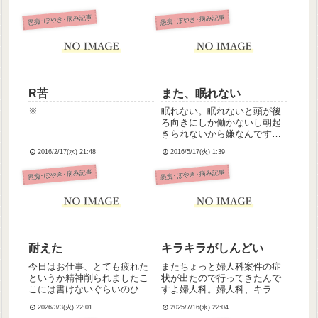
愚痴･ぼやき･病み記事
愚痴･ぼやき･病み記事
R苦
また、眠れない
※
眠れない。眠れないと頭が後
ろ向きにしか働かないし朝起
きられないから嫌なんですよ
ね。寝付けないときってどう
2016/2/17(水) 21:48
2016/5/17(火) 1:39
したらいいんだろう。
愚痴･ぼやき･病み記事
愚痴･ぼやき･病み記事
耐えた
キラキラがしんどい
今日はお仕事、とても疲れた
またちょっと婦人科案件の症
というか精神削られましたこ
状が出たので行ってきたんで
こには書けないぐらいのひど
すよ婦人科。婦人科、キラキ
いセクハラ発言をされたり、
ラの幸せそうな妊婦さんいっ
2026/3/3(火) 22:01
2025/7/16(水) 22:04
大声で威嚇されたりつねられ
ぱいいて卑屈になるから苦手