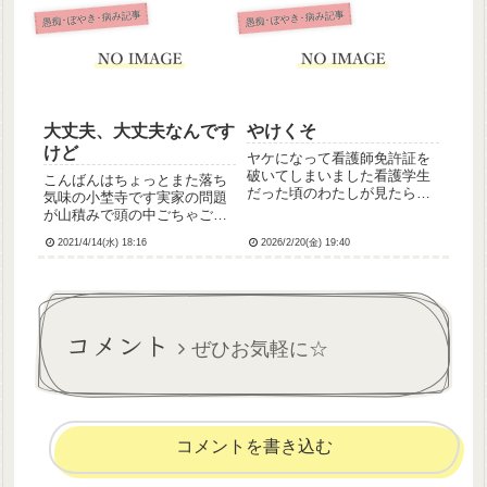
たり泣きたくなったけど、耐
なんですけど、行かざるを得
愚痴･ぼやき･病み記事
愚痴･ぼやき･病み記事
えた頑張ったけどつらかった
なくて。で、行ったら、キラ
キラ妊婦さんはそんなにいな
かったんだけど、かわいい赤
ちゃん...
大丈夫、大丈夫なんです
やけくそ
けど
ヤケになって看護師免許証を
破いてしまいました看護学生
こんばんはちょっとまた落ち
だった頃のわたしが見たら泣
気味の小埜寺です実家の問題
くだろうけどいまのわたしだ
が山積みで頭の中ごちゃごち
って泣きたい持ってても何の
ゃしてて結構つらいです
役にも立てないんだもん
2021/4/14(水) 18:16
2026/2/20(金) 19:40
コメント
ぜひお気軽に☆
コメントを書き込む