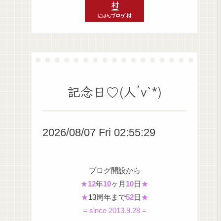
記念日♡(人’v`*)
2026/08/07 Fri 02:55:30
ブログ開設から
★
12
年
10
ヶ月
10
日
★
★
13周年まで
52
日
★
= since 2013.9.28 =