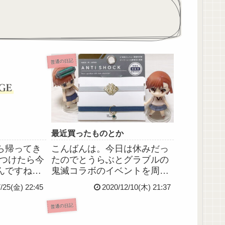
普通の日記
最近買ったものとか
ら帰ってき
こんばんは。今日は休みだっ
wつけたら今
たのでとうらぶとグラブルの
んですね。
鬼滅コラボのイベントを周回
回も見てる
していました(・ω・)善逸くん
7/25(金) 22:45
2020/12/10(木) 21:37
見ても面白
が相変わらずうるさくておも
しょー先生の
しろいです笑*最近買った小物
普通の日記
さかわい
がかわいくて気に入ってるの