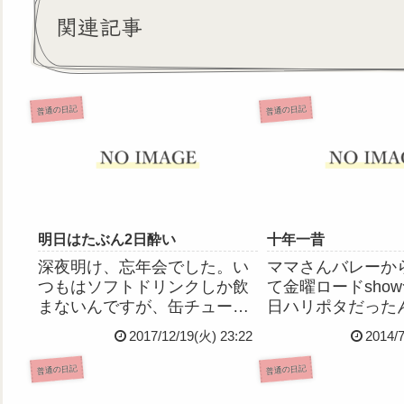
関連記事
普通の日記
普通の日記
明日はたぶん2日酔い
十年一昔
深夜明け、忘年会でした。い
ママさんバレーか
つもはソフトドリンクしか飲
て金曜ロードsho
まないんですが、缶チューハ
日ハリポタだった
イが出てきたので、なんやか
賢者の石はもう何
2017/12/19(火) 23:22
2014/
かんやで4本飲んじゃって、だ
けど、やっぱ何度
いぶハイになっていましたw
い！(´ω｀)けん
普通の日記
普通の日記
写真も何枚か撮ったので後ほ
変声前の声もめっ