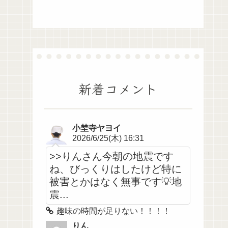
新着コメント
小埜寺ヤヨイ
2026/6/25(木) 16:31
>>りんさん今朝の地震です
ね、びっくりはしたけど特に
被害とかはなく無事です💡地
震...
趣味の時間が足りない！！！！
りん