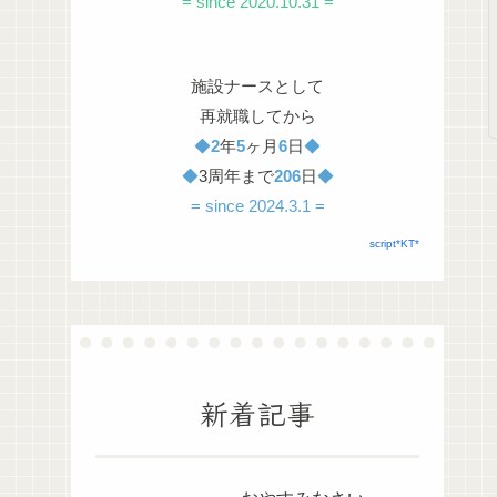
= since 2020.10.31 =
施設ナースとして
再就職してから
◆
2
年
5
ヶ月
6
日
◆
◆
3周年まで
206
日
◆
= since 2024.3.1 =
script*KT*
新着記事