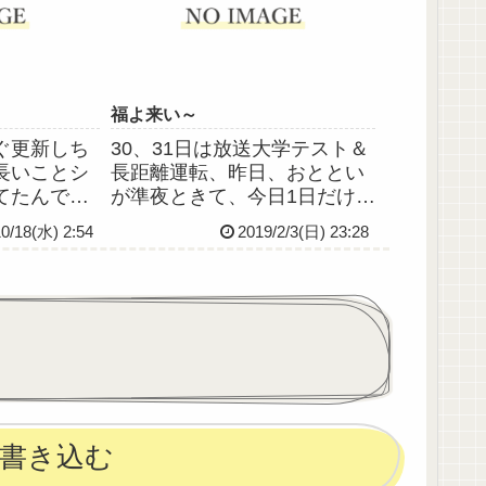
、あれ演じて
でちょっと紹介。ハンドメイ
なの...
ドのサシェ。見ての通りﾈｺ...
福よ来い～
ぐ更新しち
30、31日は放送大学テスト＆
長いことシ
長距離運転、昨日、おととい
てたんです
が準夜ときて、今日1日だけ休
月に切っても
み。疲れがたまりにたまって
10/18(水) 2:54
2019/2/3(日) 23:28
転居を機に
たせいか、ずーっと寝て過ご
ングを逃し
してた。その割には疲れが全
らいまで髪
然とれてない( ´тωт` )明日の日
っと短かっ
勤頑張れる気がしないよー！
邪魔だなぁ
泣それはさてお...
書き込む