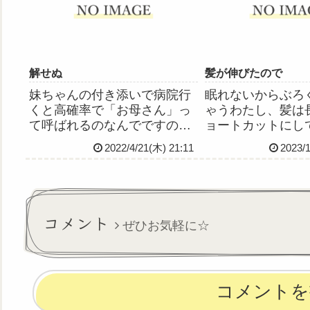
どこの記事を再編集して載せ
い！(…と同時に
たいと思います～。
たのが10年以上も前
解せぬ
髪が伸びたので
妹ちゃんの付き添いで病院行
眠れないからぶろ
くと高確率で「お母さん」っ
ゃうわたし、髪は
て呼ばれるのなんでですの😭
ョートカットにし
わたしが老けて見えるんです
が、2022年の4
2022/4/21(木) 21:11
2023/
かそうですか😭
らったのを最後に
カットするタイミ
まくり第二肋間ぐ
が伸びましてなず
たから髪が伸びて
コメント
ぜひお気軽に☆
と...
コメントを