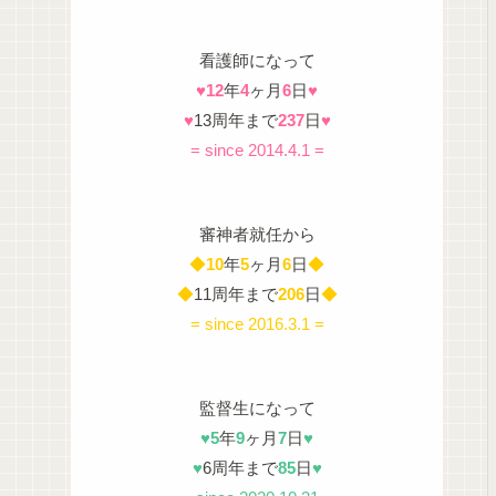
看護師になって
♥
12
年
4
ヶ月
6
日
♥
♥
13周年まで
237
日
♥
= since 2014.4.1 =
審神者就任から
◆
10
年
5
ヶ月
6
日
◆
◆
11周年まで
206
日
◆
= since 2016.3.1 =
監督生になって
♥
5
年
9
ヶ月
7
日
♥
♥
6周年まで
85
日
♥