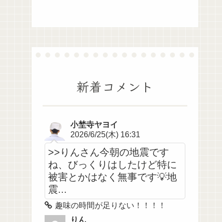
新着コメント
小埜寺ヤヨイ
2026/6/25(木) 16:31
>>りんさん今朝の地震です
ね、びっくりはしたけど特に
被害とかはなく無事です💡地
震...
趣味の時間が足りない！！！！
りん