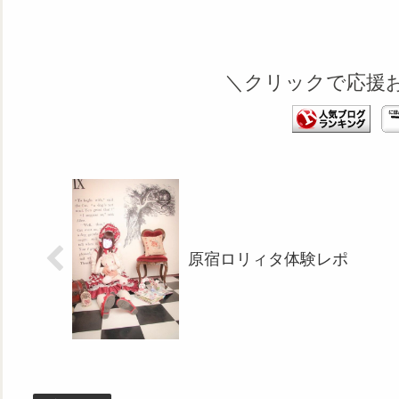
＼クリックで応援
原宿ロリィタ体験レポ