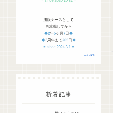
= since 2020.10.31 =
施設ナースとして
再就職してから
◆
2
年
5
ヶ月
7
日
◆
◆
3周年まで
205
日
◆
= since 2024.3.1 =
script*KT*
新着記事