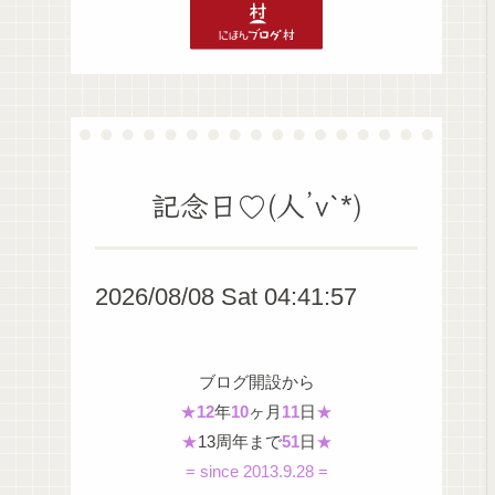
記念日♡(人’v`*)
2026/08/08 Sat 04:41:58
ブログ開設から
★
12
年
10
ヶ月
11
日
★
★
13周年まで
51
日
★
= since 2013.9.28 =