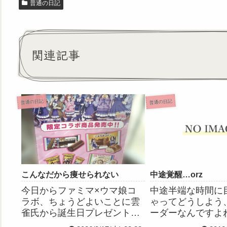
普通の日記
関連記事
普通の日記
普通の日記
こんなだから痩せられない
中途覚醒…orz
今日からファミマ×ウマ娘コ
中途半端な時間に
ラボ、ちょうどよいことに雲
ゃってどうしよう
雀氏から誕生日プレゼントに
ーダーなんですよね(´
ファミマの500円クーポンを
最近、病棟内で風