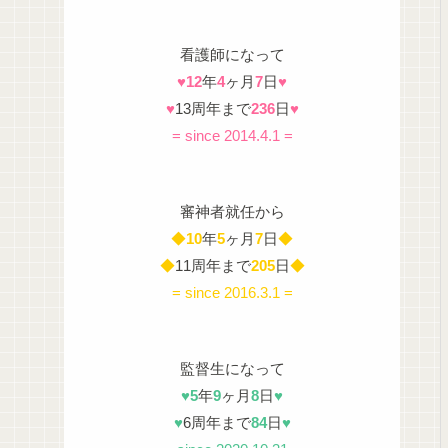
看護師になって
♥
12
年
4
ヶ月
7
日
♥
♥
13周年まで
236
日
♥
= since 2014.4.1 =
審神者就任から
◆
10
年
5
ヶ月
7
日
◆
◆
11周年まで
205
日
◆
= since 2016.3.1 =
監督生になって
♥
5
年
9
ヶ月
8
日
♥
♥
6周年まで
84
日
♥