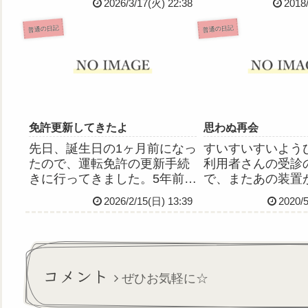
2026/3/17(火) 22:38
2018
もらっていたので早速使わせ
てて熱発者が何人
てもらったよ、雲雀氏ありが
点滴管理の人がい
普通の日記
普通の日記
とー！✨昨日母に食事量を減
かあるとしたらそ
らせって怒られて喧嘩した翌
な？でも私、けっ
日がこれである(◜ᴗ◝ )分か...
る」方だから何事も
免許更新してきたよ
思わぬ再会
先日、誕生日の1ヶ月前になっ
すいすいすいよう
たので、運転免許の更新手続
利用者さんの受診
きに行ってきました。5年前の
で、またあの装置
時は免許センターでの更新だ
施設車での外勤でし
2026/2/15(日) 13:39
2020/
ったのですが、写真写り最悪
は大丈夫だったけ
で。当時の記事⇩って感じでめ
なんか緊張する💦
ちゃくちゃスレてたんです
て、市役所に手続
が、今回は警察署での手続き
ら、窓口で対応し
だったので写真は持参だった
員さんが、なんと
コメント
ぜひお気軽に☆
か...
の同じ...