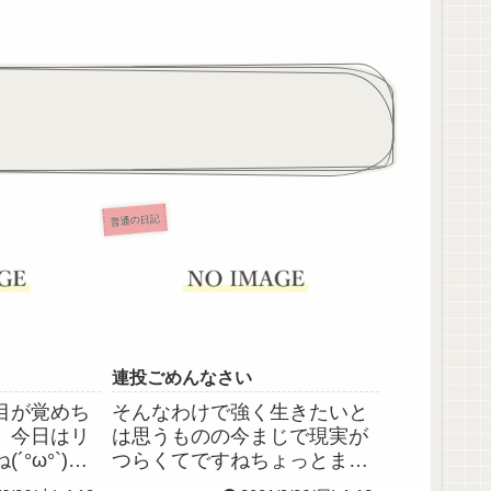
普通の日記
連投ごめんなさい
目が覚めち
そんなわけで強く生きたいと
、今日はリ
は思うものの今まじで現実が
°ω°`)↯↯
つらくてですねちょっとまた
邪が流行し
環境が変わりそうな感じで本