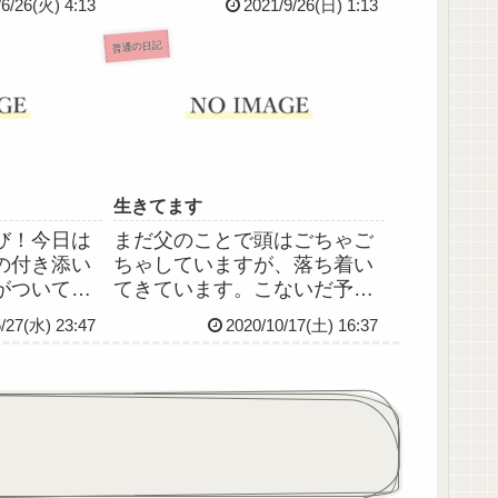
/6/26(火) 4:13
2021/9/26(日) 1:13
かいるのと
当に情緒がぐちゃぐちゃで明
るから、何
日…じゃなくて今日も朝早い
普通の日記
れぐらいか
のに涙が止まらなくて全然寝
こう「あた
付けないしなんで人生こんな
なけ...
に山やら谷やらあるんでしょ
う
生きてます
び！今日は
まだ父のことで頭はごちゃご
の付き添い
ちゃしていますが、落ち着い
がついてる
てきています。こないだ予約
た💦操作
外で主治医に診察してもらっ
5/27(水) 23:47
2020/10/17(土) 16:37
ど、やっぱ
たとき洗いざらい話したとこ
仕事上がっ
ろ、法律の専門家に相談する
きにいった
ように言われ、弁護士さんに
てくれた職
相談しに行きまして、それで
高校のとき
だいぶ気持ち的には楽になり
ました...