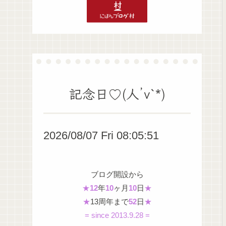
記念日♡(人’v`*)
2026/08/07 Fri 08:05:52
ブログ開設から
★
12
年
10
ヶ月
10
日
★
★
13周年まで
52
日
★
= since 2013.9.28 =