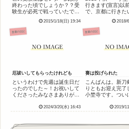
終わった頃でしょうか？？受
行きます(宣言)以
験生が必死で戦っていたであ
で、京都に行きた
ろうこの二日間、私は泥のよ
意をしたわけなん
2015/1/18(日) 19:34
2018/
うに眠ってました。過眠とい
ガチで行きます。
うか傾眠というか、日中ずっ
舎に住む私からし
普通の日記
普通の日記
と布団やこたつでうとうと。
心です。だってや
そんなに仕事疲れたっけ？と
ーハク特別展×と
思うぐらい何故かとにかく眠
ボなんて行くっき
かった...
ん...
厄祓いしてもらったけれども
賽は投げられた
というわけで先週は誕生日だ
こんばんは。新刀
ったのでした～！お祝いして
りともお迎え完了
くださったみなさまありがと
小埜寺です。つい
うございます💕𝑩𝑰𝑮
合宮城公演が来週
2024/3/20(水) 16:43
2019/11
𝑳𝑶𝑽𝑬――今年は本厄の年回
ステ観劇のための
りなので、昨日神社で厄祓い
ットも取ってしま
してもらってきました。無事
もう行くしかない
に過ごせますように！でもカ
られた！コンディ