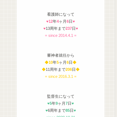
看護師になって
♥
12
年
4
ヶ月
6
日
♥
♥
13周年まで
237
日
♥
= since 2014.4.1 =
審神者就任から
◆
10
年
5
ヶ月
6
日
◆
◆
11周年まで
206
日
◆
= since 2016.3.1 =
監督生になって
♥
5
年
9
ヶ月
7
日
♥
♥
6周年まで
85
日
♥