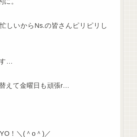
的に。
忙しいからNs.の皆さんピリピリし
す…
替えて金曜日も頑張r…
O！＼(＾o＾)／