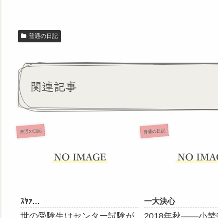
普通の日記
関連記事
普通の日記
普通の日記
ｽﾔｧ…
一大決心
世の受験生はセンター試験が
2018年秋――小