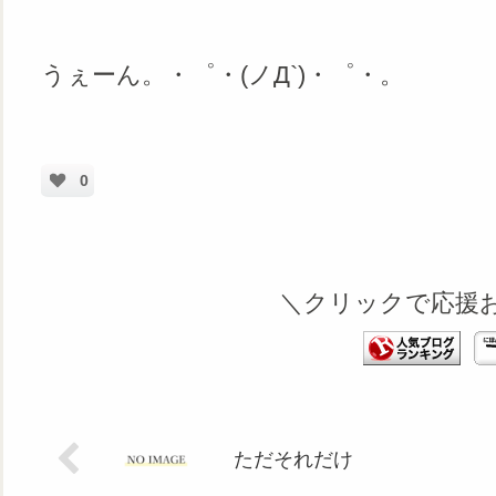
うぇーん。・゜・(ノД`)・゜・。
0
＼クリックで応援
ただそれだけ