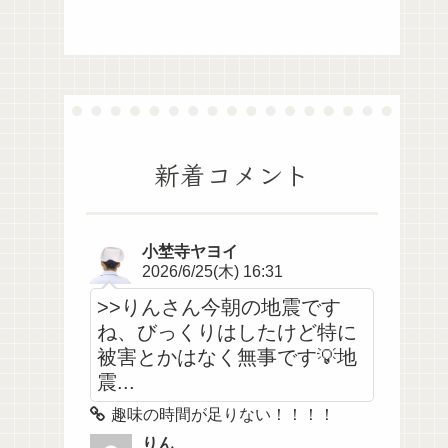
新着コメント
小埜寺ヤヨイ
2026/6/25(木) 16:31
>>りんさん今朝の地震です
ね、びっくりはしたけど特に
被害とかはなく無事です💡地
震...
趣味の時間が足りない！！！！
りん