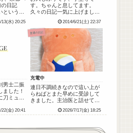
前の日記
す。ちゃんと息してます。
いという決
久々の日記一気に上げました
ですけど、
(´∀`；)中学生だと思われたり
6/13(水) 20:25
2014/6/21(土) 22:37
東北のド田
(こちらの記事参照)デパス飲
たら一大決
んだら眠気でふらつきながら
普通の日記
っぱりキョ
仕事したりピアスあけたり(こ
うらぶコラ
ちらの記事参照)頓服飲まずに
ゃないじゃ
頑張ったり☀と、いろいろ...
充電中
剣男士二振
連日不調続きなので這い上が
しました！
らねばとまた早めに受診して
に刀ミュ歌
きました。主治医と話せてち
に迫り、刀
ょっと元気出て、上司の管理
/22(金) 20:41
2026/7/17(金) 18:25
新幹線チケ
者さんにも受診しましたの報
いました。
告入れて、明日の出勤はお休
、賽は投げ
みにしてゆっくり休んで来週
ション整え
火曜日からまた頑張ろうねっ