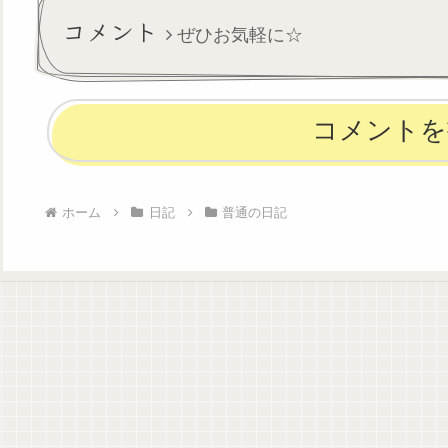
レンダー見たら不成就日って
て思いっきり楽し
コメント
ぜひお気軽に☆
書いてあ...
ぞ！
コメントを
ホーム
日記
普通の日記