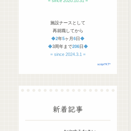
= since 2020.10.31 =
施設ナースとして
再就職してから
◆
2
年
5
ヶ月
6
日
◆
◆
3周年まで
206
日
◆
= since 2024.3.1 =
script*KT*
新着記事