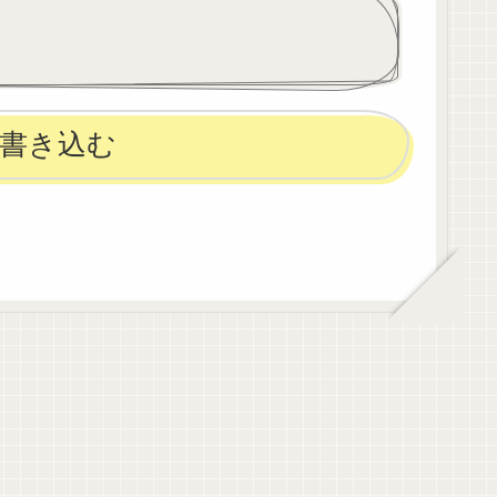
んでくる
てことになりました😭主治医
に職場...
書き込む