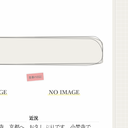
普通の日記
近況
埜寺、京都へ
お久しぶりです、小埜寺で