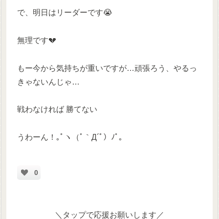
で、明日はリーダーです😭
無理です💔
もー今から気持ちが重いですが…頑張ろう、やるっ
きゃないんじゃ…
戦わなければ 勝てない
うわーん！｡ﾟヽ（ﾟ｀Д´ﾟ）ﾉﾟ｡
0
＼タップで応援お願いします／