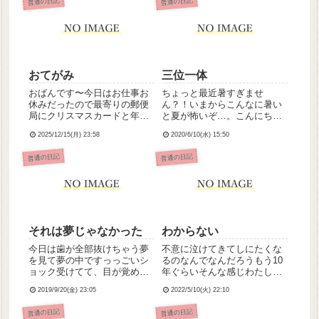
普通の日記
普通の日記
おてがみ
三位一体
おばんです〜今日はお仕事お
ちょっと最近暑すぎませ
休みだったので最寄りの郵便
ん？！いまからこんなに暑い
局にクリスマスカードと年賀
と夏が怖いぞ…。こんにち
状出しに行こうと思ったんで
は、最近ちょっと不調気味の
2025/12/15(月) 23:58
2020/6/10(水) 15:50
すが、年金支給日だからか駐
小埜寺です。仕事行けるか家
車場いっぱいで停められず、
族に心配されながら出勤した
普通の日記
普通の日記
若干駐車場広めの本局まで行
んですが、なんとか大丈夫で
くことに。本局の駐車場もほ
した。今日の業務は、前半が
ぼ埋まってたけど空き見つけ
利用者さんの通院介助で、後
て停め...
半は入浴外介...
それは夢じゃなかった
わからない
今日は歯が全部抜けちゃう夢
不意に泣けてきてしにたくな
を見て夢の中ですっっごいシ
るのなんでなんだろうもう10
ョック受けてて、目が覚めて
年ぐらいそんな感じわたしは
ちゃんと歯があって、夢でよ
いつまでこんななのか
2019/9/20(金) 23:05
2022/5/10(火) 22:10
かった〜と思ったんですけ
ど、起きて洗面所行って鏡を
普通の日記
普通の日記
見たら、立 派 な 白 髪 が 2