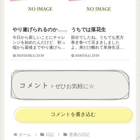
本それは夢じゃありませんで
した…夢ならばどれほどよ...
やり遂げられるのか……
うちでは落花生
今日から新しいことにチャレ
節分でしたね。うちでも恵方
ンジを始めたんだけど、初っ
巻き食べて豆まきしました
端から最後までやり遂げられ
よ。弟だけ離れて単身生活し
るのか出鼻くじかれてる……
てるから「福はうち」だけで
2023/10/28(土) 23:54
2018/2/3(土) 23:03
したが。ところで私は東北地
方某所在住なんですが、昔っ
から節分のときに投げる豆は
落花生なんですよ。割と近年
になってから大豆をまくのが
コメント
ポピュラ...
ぜひお気軽に☆
コメントを書き込む
ホーム
日記
普通の日記