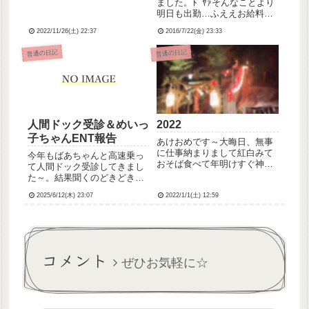
ました。ﾄﾞﾔｧそんなことより
たいことぽろっと喋ったらそ
明日も出勤…ふええお給料日
の支援員さん、今年5月に開業
はよ来ーーいっ！
したばかりのクリニックに通
2022/11/26(土) 22:37
2016/7/22(金) 23:33
ってるらしくてそこ看護師さ
普通の日記
普通の日記
ん足...
人間ドック受診＆めいっ
2022
子ちゃんENT報告
あけおめです～大晦日、無事
に仕事納まりまして紅白みて
今年もばあちゃんと高速乗っ
おそば食べて年明けすぐ神社
て人間ドック受診してきまし
さんに元朝参り行ってきまし
た～。結果聞くのどきどきだ
た昨年お世話になったみなさ
ったけど去年とほぼ変わらず
まありがとうございます今年
2025/6/12(木) 23:07
2022/1/1(土) 12:59
だったみたい。去年
もどうぞよろしくお願いしま
(≫2024/6/3)やばかった尿酸値
す！
もまぁ前回よりはマシになっ
たねとの評価でした。あいか
わらずBMIは30超えで太り...
コメント
ぜひお気軽に☆