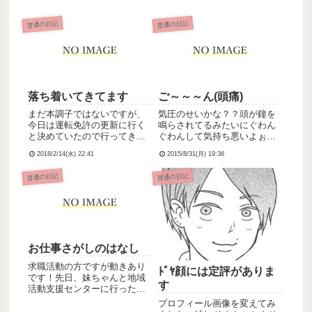
普通の日記
普通の日記
落ち着いてきてます
ご～～～ん(頭痛)
まだ本調子ではないですが、
気圧のせいかな？？頭が鐘を
今日は運転免許の更新に行く
鳴らされてるみたいにぐわん
と決めていたので行ってきま
ぐわんして気持ち悪いよぉ
した。講習で見せられたビデ
↯↯月曜日。本調子ではなか
2018/2/14(水) 22:41
2015/8/31(月) 19:36
オがけっこうショッキングだ
ったけど、なんとかかんとか
ったけど、なんとか耐えまし
頑張ってきました｡ﾟ(つД｀)ﾟ｡
普通の日記
普通の日記
た💦まだ本調子じゃない精神
そして妹も頑張った！市の教
状態でよく耐えたもんだと思
育センターにある、不登校の
います(;_;)はてさて、初回
子たちが通う教室に行って
更...
き...
お仕事さがしのはなし
求職活動の方ですが動きあり
ﾄﾞﾔ顔には定評がありま
です！先日、妹ちゃんと地域
す
活動支援センターに行ったと
き、支援員の方にいや～看護
プロフィール画像を変えてみ
の求人探してるんですよ～み