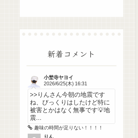
新着コメント
小埜寺ヤヨイ
2026/6/25(木) 16:31
>>りんさん今朝の地震です
ね、びっくりはしたけど特に
被害とかはなく無事です💡地
震...
趣味の時間が足りない！！！！
りん