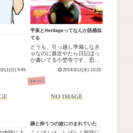
平泉とHeritageってなんか語感似
てる
どうも、引っ越し準備しなき
ゃなのに最近やたら日記ばっ
か書いてる小埜寺です。思い
立ったら書いてます。休学す
10/11(日) 9:49
2014/3/12(水) 10:20
るより前のある日、後輩ちゃ
んからお守りをもらいまし
普通の日記
た。後輩「ヤヨイさん、平泉
行ってきたので、これおみや
げです！」小埜寺「お守
り？」後輩「...
躁と抑うつの波にのまれていた
の内陸に入
こんばんは。しばらく留守に