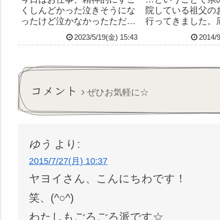
くしんどかった泣きそうにな
院している祖父の
ったけど泣かなかったただひ
行ってきました。
たすらにつらかったわたし、
さにこんな日のこ
2023/5/19(金) 15:43
2014/
誰にも必要とされてないんだ
だろうなーという
な
態に見舞われまく
した。トラブル続
ど気持ちは落ち込
く、むしろポジテ
コメント
ぜひお気軽に☆
られる...
ゆう
より:
2015/7/27(月) 10:37
ヤヨイさん、こんにちわです！
笑、(^○^)
わたしもごろごろ派です☆