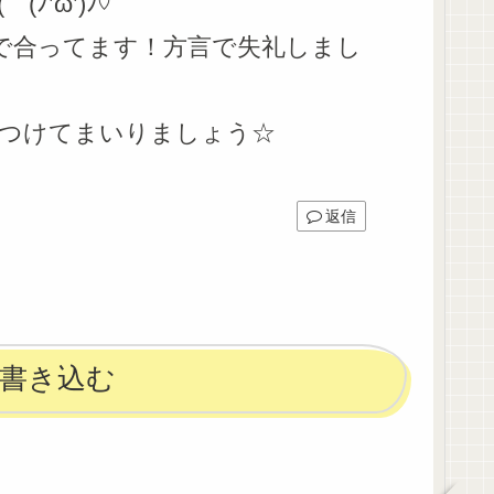
’ω’)ﾉ♡
で合ってます！方言で失礼しまし
つけてまいりましょう☆
返信
書き込む