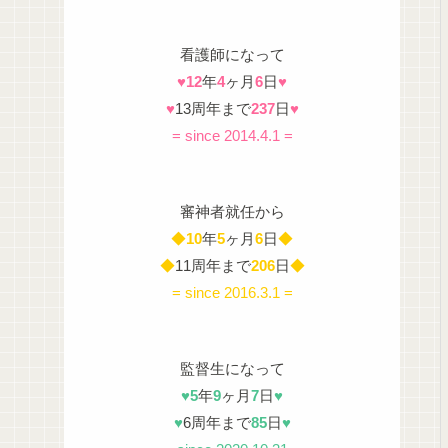
看護師になって
♥
12
年
4
ヶ月
6
日
♥
♥
13周年まで
237
日
♥
= since 2014.4.1 =
審神者就任から
◆
10
年
5
ヶ月
6
日
◆
◆
11周年まで
206
日
◆
= since 2016.3.1 =
監督生になって
♥
5
年
9
ヶ月
7
日
♥
♥
6周年まで
85
日
♥