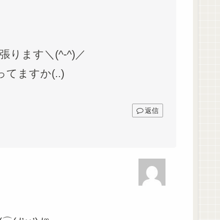
ます＼(^-^)／
てますか(..)
返信