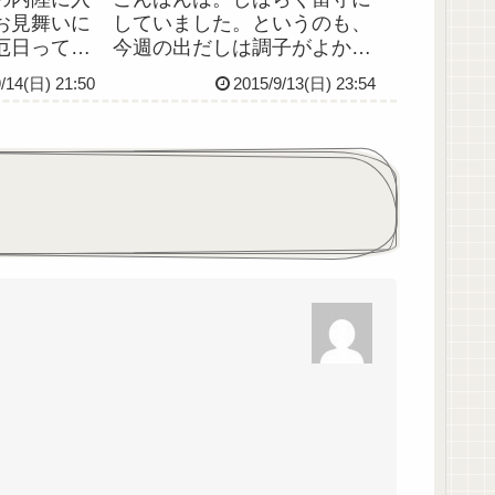
お見舞いに
していました。というのも、
厄日ってま
今週の出だしは調子がよかっ
とを言うん
たものの、週末にかけてまた
9/14(日) 21:50
2015/9/13(日) 23:54
、不測の事
調子がガッタガタに崩れたた
った一日で
めです。いまだに感情のコン
きだったけ
トロールができない自分が情
むことはな
けないです。看護師モードの
ィブに捉え
スイッチが入ったり、かと思
えば急...