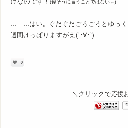
けなのです！
(偉そうに言うことではない←)
………はい。ぐだぐだごろごろとゆっく
週間けっぱりますがえ(´･∀･`)
0
＼クリックで応援