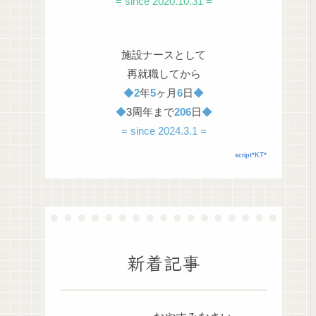
= since 2020.10.31 =
施設ナースとして
再就職してから
◆
2
年
5
ヶ月
6
日
◆
◆
3周年まで
206
日
◆
= since 2024.3.1 =
script*KT*
新着記事