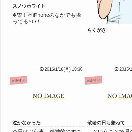
スノウホワイト
❄雪！☃iPhoneのなかでも降
ってるYO！
らくがき
2016/1/18(月) 18:36
2015/
普通の日記
普通の日記
泣かなかった
敬老の日も兼ねて
今日はお仕事、精神的にすご
…ということで県