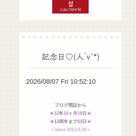
記念日♡(人’v`*)
2026/08/07 Fri 10:52:11
ブログ開設から
★
12
年
10
ヶ月
10
日
★
★
13周年まで
52
日
★
= since 2013.9.28 =