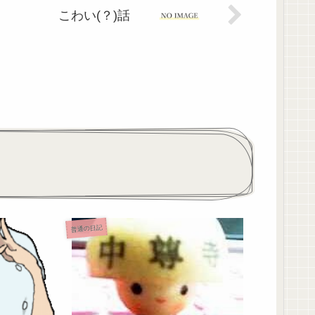
こわい(？)話
普通の日記