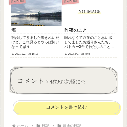
普通の日記
普通の日記
たんですよね←てなわけでホ
た来週はもっとちゃんと頑張
テルめっちゃ快適でのびのー
りたい、頑張らなきゃ
びしてます(*´艸`)高速使って...
海
昨夜のこと
散歩してきました海きれいだ
眠れなくて昨夜のこと思い出
けど、これ見るとやっぱ怖い
してましたお巡りさんたち、
なって思う
パトカー3台でわたしのこと探
してくださってたみたい保護
2021/12/7(火) 16:17
2022/2/27(日) 4:45
されたあと、いろいろ話も聞
いてくださって、もしまたし
にたい気持ちになったら警察
署に電話してくれればお話聞
きますからって言ってくれて
コメント
みな...
ぜひお気軽に☆
コメントを書き込む
ホーム
日記
普通の日記