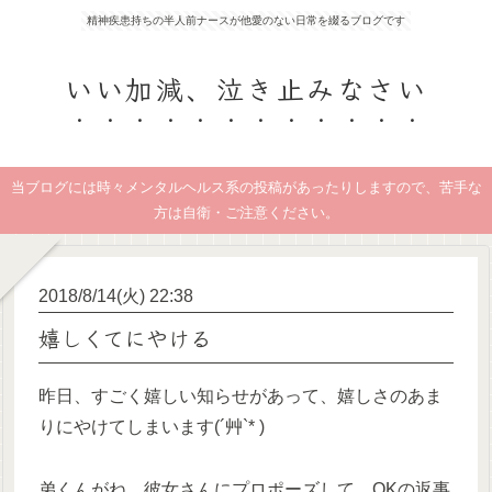
精神疾患持ちの半人前ナースが他愛のない日常を綴るブログです
いい加減、泣き止みなさい
当ブログには時々メンタルヘルス系の投稿があったりしますので、苦手な
方は自衛・ご注意ください。
2018/8/14(火) 22:38
嬉しくてにやける
昨日、すごく嬉しい知らせがあって、嬉しさのあま
りにやけてしまいます(´艸`* )
弟くんがね、彼女さんにプロポーズして、OKの返事