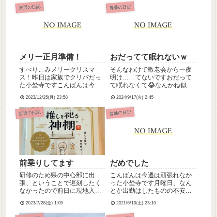
普通の日記
普通の日記
メリー正月準備！
おだってて眠れないｗ
すべりこみメリークリスマ
そんなわけで敬老会から一夜
ス！昨日は家族でクリパだっ
明け……てないですおだって
た小埜寺ですこんばんは今日
て眠れなくて😂なんかね似顔
は大安ということで早々にク
絵ほんとにいろんな方々から
2023/12/25(月) 23:58
2024/9/17(火) 2:45
リスマス飾りを片付けて妹ち
おほめの言葉をいただけまし
ゃんとばあちゃんと3人で正月
て嬉しかったのと施設のえら
普通の日記
普通の日記
準備をしましたわたしが愛し
いひととお話しできたのとで
てやまないヘ夕りア日本のキ
テンションが上がっちゃって
ャラソンに「恐れ入ります、
てたぶん今軽躁状態なんか
すみま...
な、全然...
前乗りしてます
だめでした
研修のため県の中心部に出
こんばんは今週は頑張れなか
張、ということで遅刻したく
った小埜寺です月曜日、なん
なかったので前日に現地入り
とか出勤はしたものの不安が
しました！……というのは建
強くて早退、水曜日も調子が
2023/7/28(金) 1:05
2021/6/19(土) 23:10
前で()たまにはひとりでホテ
戻らず休んでしまい、まとも
ル泊まってゆっくりしたかっ
に働けたのは金曜日だけでし